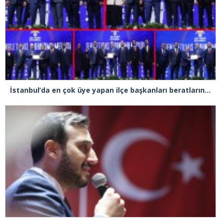
İstanbul’da en çok üye yapan ilçe başkanları beratlarını Cumhurbaşkanı Erdoğan’ın elinden aldı