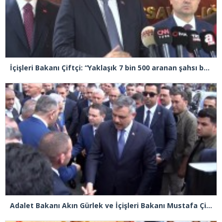
İçişleri Bakanı Çiftçi: “Yaklaşık 7 bin 500 aranan şahsı bu yılın ilk 7 ayında yakalamış durumdayız”
Adalet Bakanı Akın Gürlek ve İçişleri Bakanı Mustafa Çiftçi Esenyurt’ta