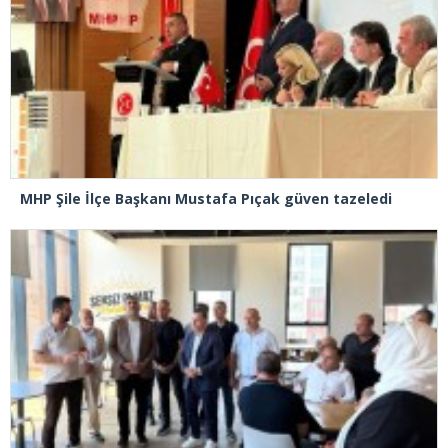
MHP Şile İlçe Başkanı Mustafa Pıçak güven tazeledi