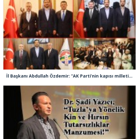
İl Başkanı Abdullah Özdemir: “AK Parti’nin kapısı milletine hizmet etmek isteyen herkese açıktır”