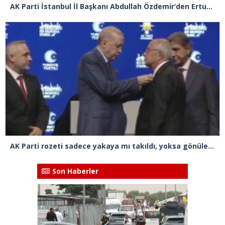
AK Parti İstanbul İl Başkanı Abdullah Özdemir’den Ertuğrul Özkök’e “Franco” tepkisi
AK Parti rozeti sadece yakaya mı takıldı, yoksa gönüle takılmadı mı?
Son Haberler