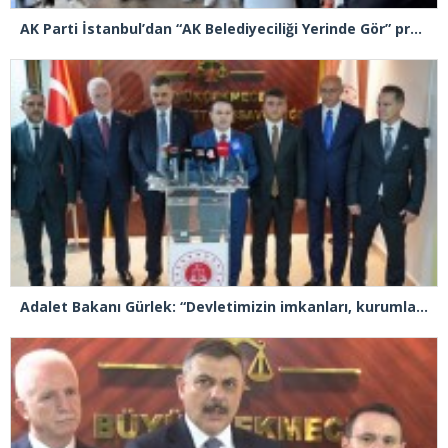
AK Parti İstanbul’dan “AK Belediyeciliği Yerinde Gör” programı
Adalet Bakanı Gürlek: “Devletimizin imkanları, kurumlarımızın tecrübesi ve hukukun kudreti her türlü suç yapılanmasından üstündür”