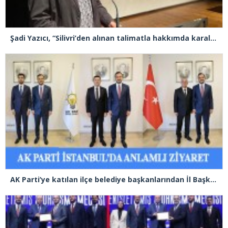
Şadi Yazıcı, “Silivri’den alınan talimatla hakkımda karalama kampanyası yürütülüyor”
AK Parti’ye katılan ilçe belediye başkanlarından İl Başkanı Özdemir’e ziyaret