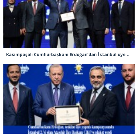
Kasımpaşalı Cumhurbaşkanı Erdoğan’dan İstanbul üye birincisi Beyoğlu İlçe Başkanı Kasım Fırat’a plaket