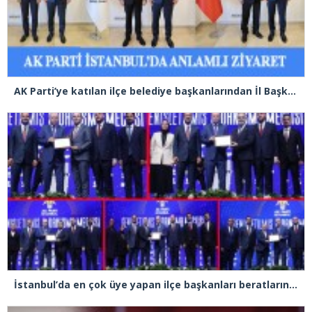
AK Parti’ye katılan ilçe belediye başkanlarından İl Başkanı Özdemir’e ziyaret
İstanbul’da en çok üye yapan ilçe başkanları beratlarını Cumhurbaşkanı Erdoğan’ın elinden aldı