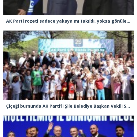
AK Parti rozeti sadece yakaya mı takıldı, yoksa gönüle takılmadı mı?
Çiçeği burnunda AK Parti’li Şile Belediye Başkan Vekili Sacit Terzi, teşkilatlarla piknikte buluştu