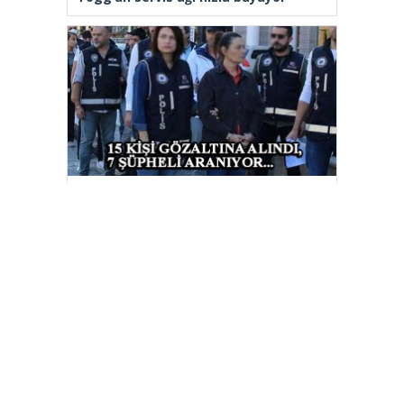
Kuşadası Belediyesi’ne yeni
operasyon: 15 gözaltı, 7 şüpheli
aranıyor