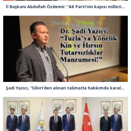
İl Başkanı Abdullah Özdemir: “AK Parti’nin kapısı milletine hizmet etmek isteyen herkese açıktır”
Şadi Yazıcı, “Silivri’den alınan talimatla hakkımda karalama kampanyası yürütülüyor”