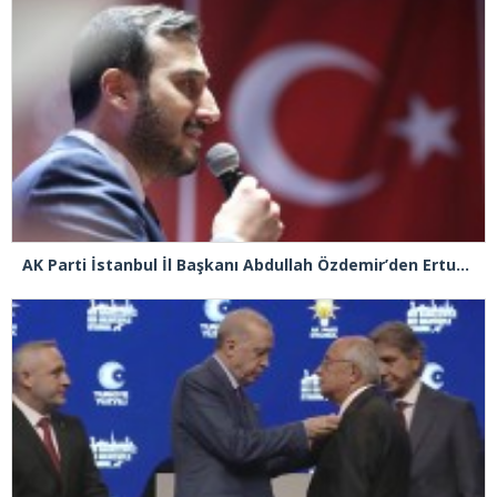
AK Parti İstanbul İl Başkanı Abdullah Özdemir’den Ertuğrul Özkök’e “Franco” tepkisi