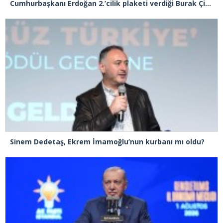
Cumhurbaşkanı Erdoğan 2.’cilik plaketi verdiği Burak Çifci’den Ataşehir seçimlerini kazanma sözünü aldı
Sinem Dedetaş, Ekrem İmamoğlu’nun kurbanı mı oldu?