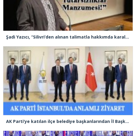
Şadi Yazıcı, “Silivri’den alınan talimatla hakkımda karalama kampanyası yürütülüyor”
AK Parti’ye katılan ilçe belediye başkanlarından İl Başkanı Özdemir’e ziyaret