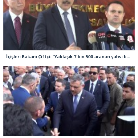
İçişleri Bakanı Çiftçi: “Yaklaşık 7 bin 500 aranan şahsı bu yılın ilk 7 ayında yakalamış durumdayız”