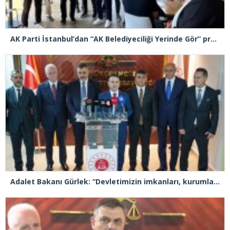
AK Parti İstanbul’dan “AK Belediyeciliği Yerinde Gör” programı
Adalet Bakanı Gürlek: “Devletimizin imkanları, kurumlarımızın tecrübesi ve hukukun kudreti her türlü suç yapılanmasından üstündür”