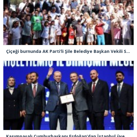
Çiçeği burnunda AK Parti’li Şile Belediye Başkan Vekili Sacit Terzi, teşkilatlarla piknikte buluştu
Kasımpaşalı Cumhurbaşkanı Erdoğan’dan İstanbul üye birincisi Beyoğlu İlçe Başkanı Kasım Fırat’a plaket