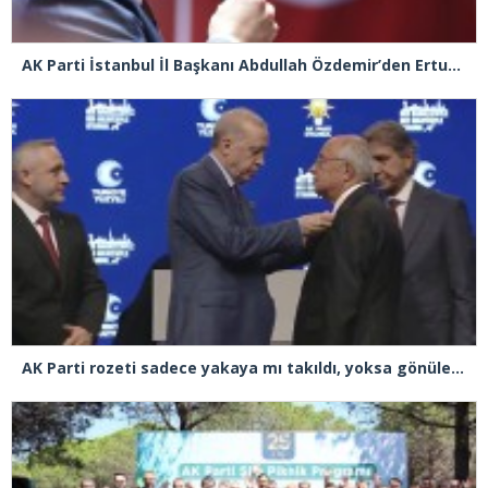
AK Parti İstanbul İl Başkanı Abdullah Özdemir’den Ertuğrul Özkök’e “Franco” tepkisi
AK Parti rozeti sadece yakaya mı takıldı, yoksa gönüle takılmadı mı?