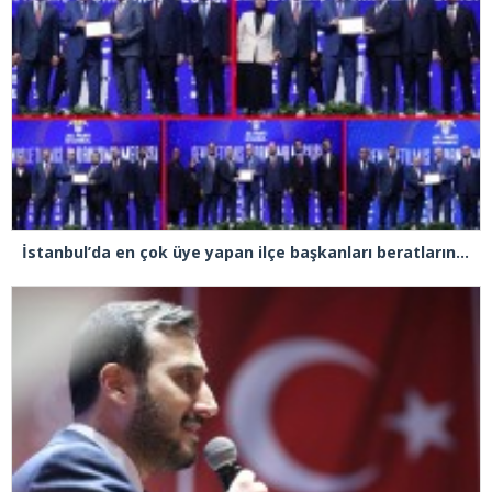
İstanbul’da en çok üye yapan ilçe başkanları beratlarını Cumhurbaşkanı Erdoğan’ın elinden aldı