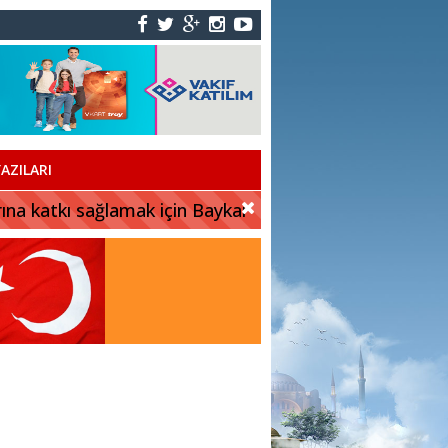
AZILARI
rına katkı sağlamak için Baykar