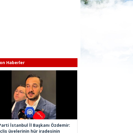
on Haberler
Parti İstanbul İl Başkanı Özdemir:
lis üyelerinin hür iradesinin