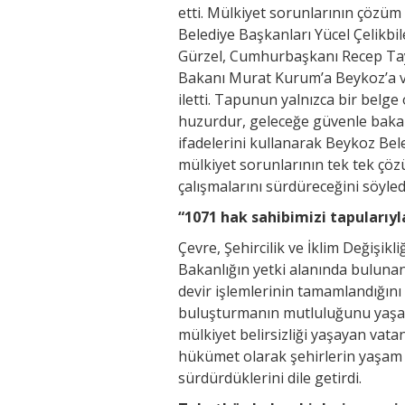
etti. Mülkiyet sorunlarının çözü
Belediye Başkanları Yücel Çelikbi
Gürzel, Cumhurbaşkanı Recep Tayyi
Bakanı Murat Kurum’a Beykoz’a ver
iletti. Tapunun yalnızca bir belg
huzurdur, geleceğe güvenle bakabi
ifadelerini kullanarak Beykoz Bel
mülkiyet sorunlarının tek tek çö
çalışmalarını sürdüreceğini söyled
“1071 hak sahibimizi tapularıy
Çevre, Şehircilik ve İklim Değişi
Bakanlığın yetki alanında buluna
devir işlemlerinin tamamlandığını
buluşturmanın mutluluğunu yaşadı
mülkiyet belirsizliği yaşayan vata
hükümet olarak şehirlerin yaşam ka
sürdürdüklerini dile getirdi.