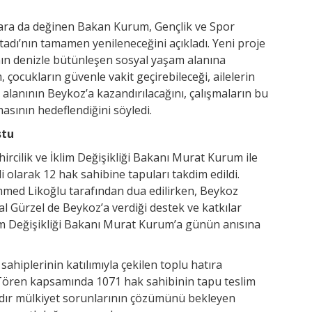
mlara da değinen Bakan Kurum, Gençlik ve Spor
Stadı’nın tamamen yenileneceğini açıkladı. Yeni proje
ın denizle bütünleşen sosyal yaşam alanına
çocukların güvenle vakit geçirebileceği, ailelerin
alanının Beykoz’a kazandırılacağını, çalışmaların bu
asının hedeflendiğini söyledi.
ştu
rcilik ve İklim Değişikliği Bakanı Murat Kurum ile
i olarak 12 hak sahibine tapuları takdim edildi.
d Likoğlu tarafından dua edilirken, Beykoz
l Gürzel de Beykoz’a verdiği destek ve katkılar
klim Değişikliği Bakanı Murat Kurum’a günün anısına
ahiplerinin katılımıyla çekilen toplu hatıra
 Tören kapsamında 1071 hak sahibinin tapu teslim
rdır mülkiyet sorunlarının çözümünü bekleyen