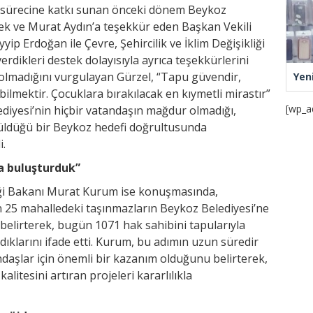
m sürecine katkı sunan önceki dönem Beykoz
lek ve Murat Aydın’a teşekkür eden Başkan Vekili
p Erdoğan ile Çevre, Şehircilik ve İklim Değişikliği
dikleri destek dolayısıyla ayrıca teşekkürlerini
e olmadığını vurgulayan Gürzel, “Tapu güvendir,
Yen
lmektir. Çocuklara bırakılacak en kıymetli mirastır”
[wp_a
ediyesi’nin hiçbir vatandaşın mağdur olmadığı,
züldüğü bir Beykoz hedefi doğrultusunda
i.
la buluşturduk”
kliği Bakanı Murat Kurum ise konuşmasında,
n 25 mahalledeki taşınmazların Beykoz Belediyesi’ne
 belirterek, bugün 1071 hak sahibini tapularıyla
klarını ifade etti. Kurum, bu adımın uzun süredir
ndaşlar için önemli bir kazanım olduğunu belirterek,
litesini artıran projeleri kararlılıkla