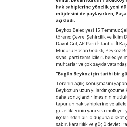
hak sahiplerine yönelik yeni d
müjdesini de paylaşırken, Paş
açıkladı.
Beykoz Belediyesi 15 Temmuz Şehi
törene; Çevre, Şehircilik ve İklim
Davut Gül, AK Parti İstanbul İl B
Müdürü Hasan Gedikli, Beykoz Bel
siyasi parti temsilcileri, belediye 
muhtarlar ve çok sayıda vatandaş k
“Bugün Beykoz için tarihi bir g
Törenin açılış konuşmasını yapan
Beykoz’un uzun yıllardır çözüme 
daha sonuçlandırılmasının mutlulu
tapunun hak sahiplerine ve aileler
güzelliklerinin yanı sıra mülkiye
ilçelerinden biri olduğuna dikkat
sabır, kararlılık ve güçlü devlet 