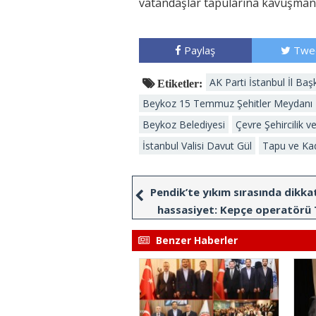
vatandaşlar tapularına kavuşman
Paylaş
Twe
AK Parti İstanbul İl Ba
Etiketler:
Beykoz 15 Temmuz Şehitler Meydanı
Beykoz Belediyesi
Çevre Şehircilik 
İstanbul Valisi Davut Gül
Tapu ve Ka
Pendik’te yıkım sırasında dikka
hassasiyet: Kepçe operatörü 
Bayrağı için çalışmayı durdu
Benzer Haberler