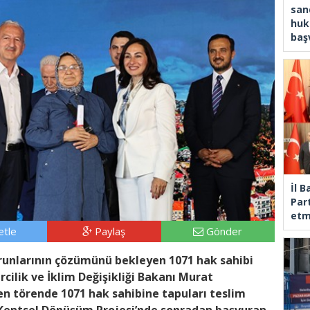
san
huk
baş
İl 
Part
etm
tle
Paylaş
Gönder
orunlarının çözümünü bekleyen 1071 hak sahibi
rcilik ve İklim Değişikliği Bakanı Murat
n törende 1071 hak sahibine tapuları teslim
Kentsel Dönüşüm Projesi’nde sonradan başvuran