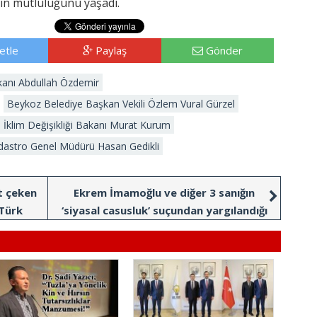
ın mutluluğunu yaşadı.
etle
Paylaş
Gönder
şkanı Abdullah Özdemir
Beykoz Belediye Başkan Vekili Özlem Vural Gürzel
ve İklim Değişikliği Bakanı Murat Kurum
dastro Genel Müdürü Hasan Gedikli
t çeken
Ekrem İmamoğlu ve diğer 3 sanığın
Türk
‘siyasal casusluk’ suçundan yargılandığı
rdu
davada ara mütalaa