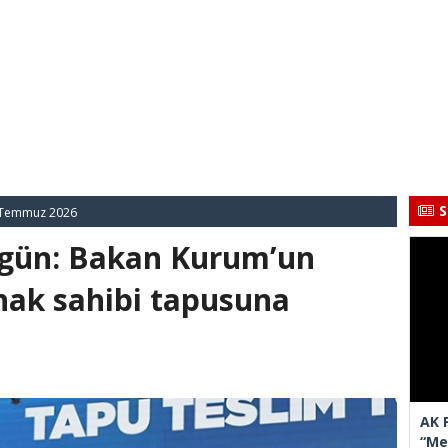
S
Temmuz 2026
i gün: Bakan Kurum’un
 hak sahibi tapusuna
AK 
“Mec