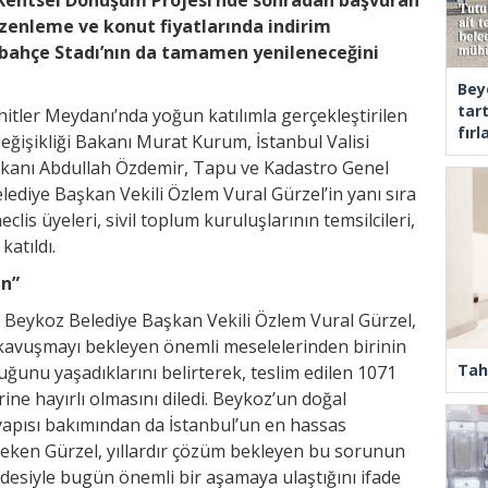
üzenleme ve konut fiyatlarında indirim
abahçe Stadı’nın da tamamen yenileneceğini
Bey
tar
tler Meydanı’nda yoğun katılımla gerçekleştirilen
fır
 Değişikliği Bakanı Murat Kurum, İstanbul Valisi
aşkanı Abdullah Özdemir, Tapu ve Kadastro Genel
ediye Başkan Vekili Özlem Vural Gürzel’in yanı sıra
meclis üyeleri, sivil toplum kuruluşlarının temsilcileri,
atıldı.
ün”
 Beykoz Belediye Başkan Vekili Özlem Vural Gürzel,
kavuşmayı bekleyen önemli meselelerinden birinin
Tah
ğunu yaşadıklarını belirterek, teslim edilen 1071
ine hayırlı olmasını diledi. Beykoz’un doğal
t yapısı bakımından da İstanbul’un en hassas
 çeken Gürzel, yıllardır çözüm bekleyen bu sorunun
iradesiyle bugün önemli bir aşamaya ulaştığını ifade