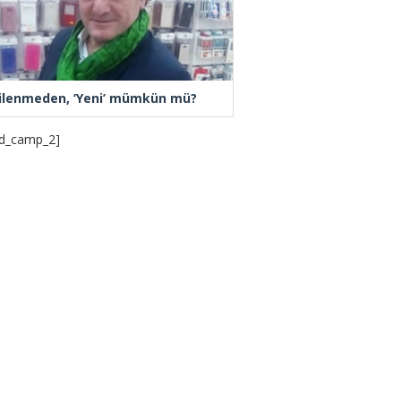
ilenmeden, ‘Yeni’ mümkün mü?
d_camp_2]