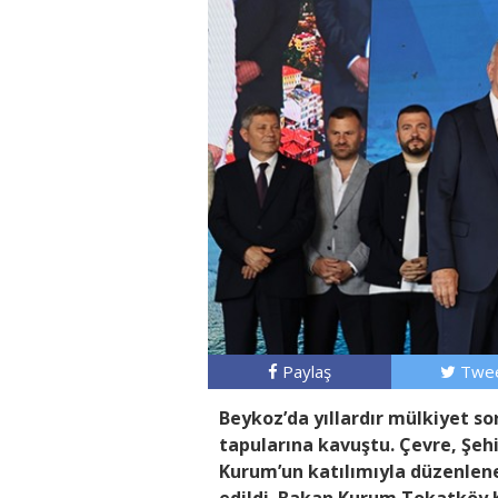
Paylaş
Twee
Beykoz’da yıllardır mülkiyet s
tapularına kavuştu. Çevre, Şehi
Kurum’un katılımıyla düzenlene
edildi. Bakan Kurum Tokatköy 