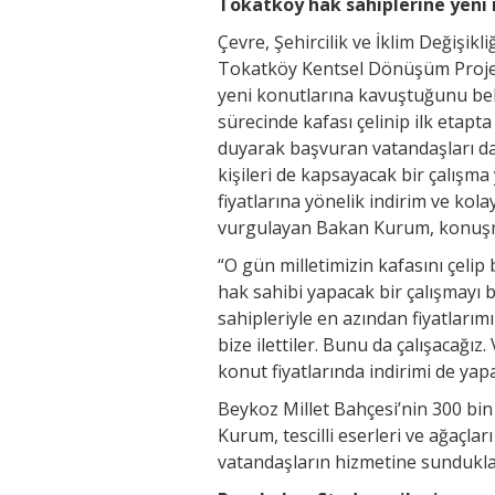
Tokatköy hak sahiplerine yeni
Çevre, Şehircilik ve İklim Değişik
Tokatköy Kentsel Dönüşüm Projes
yeni konutlarına kavuştuğunu bel
sürecinde kafası çelinip ilk etap
duyarak başvuran vatandaşları d
kişileri de kapsayacak bir çalışma
fiyatlarına yönelik indirim ve kolay
vurgulayan Bakan Kurum, konuşma
“O gün milletimizin kafasını çelip
hak sahibi yapacak bir çalışmayı b
sahipleriyle en azından fiyatlarım
bize ilettiler. Bunu da çalışacağız
konut fiyatlarında indirimi de yap
Beykoz Millet Bahçesi’nin 300 bin
Kurum, tescilli eserleri ve ağaçla
vatandaşların hizmetine sundukları