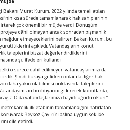
 müjde
liği Bakanı Murat Kurum, 2022 yılında temeli atılan
i’nin kısa sürede tamamlanarak hak sahiplerinin
irterek çok önemli bir müjde verdi. Dönüşüm
ta projeye dâhil olmayan ancak sonradan pişmanlık
a mağdur etmeyeceklerini belirten Bakan Kurum, bu
 yürüttüklerini açıkladı. Vatandaşların konut
lık taleplerini bizzat değerlendirdiklerini
sında şu ifadeleri kullandı:
 belki o sürece dahil edilmeyen vatandaşlarımızı da
itirdik. Şimdi buraya gelirken onlar da diğer hak
ızın daha yakın olabilmesi noktasında taleplerini
. Vatandaşımızın bu ihtiyacını giderecek konutlarda,
acağız. O da vatandaşlarımıza hayırlı uğurlu olsun.”
 metrekarelik ilk etabının tamamlandığını hatırlatan
rı koruyarak Beykoz Çayırı’nı aslına uygun şekilde
nı dile getirdi.