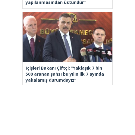
yapılanmasından üstündür”
İçişleri Bakanı Çiftçi: “Yaklaşık 7 bin
500 aranan şahsı bu yılın ilk 7 ayında
yakalamış durumdayız”
[wp_ad_camp_2]
Gazete Manşetleri
Günlük Burç Yorumları
Haber Gönder
İletişim
Sitene Ekle