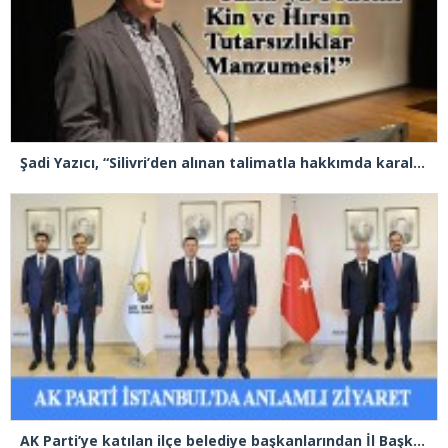
Şadi Yazıcı, “Silivri’den alınan talimatla hakkımda karalama kampanyası yürütülüyor”
AK Parti’ye katılan ilçe belediye başkanlarından İl Başkanı Özdemir’e ziyaret