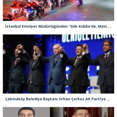
İstanbul Emniyet Müdürlüğünden “Gök Kubbe’de, Mavi Vatan’da, Şanlı Topraklarda: İstanbul Emniyeti Her Yerde” paylaşımı
Çekmeköy Belediye Başkanı Orhan Çerkez AK Parti’ye katıldı