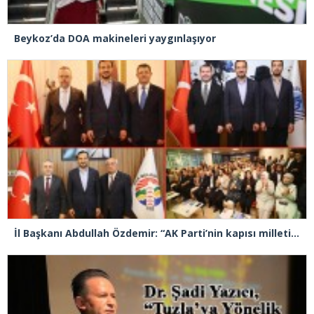
Beykoz’da DOA makineleri yaygınlaşıyor
İl Başkanı Abdullah Özdemir: “AK Parti’nin kapısı milletine hizmet etmek isteyen herkese açıktır”