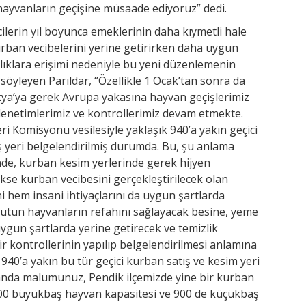
ayvanların geçişine müsaade ediyoruz” dedi.
ilerin yıl boyunca emeklerinin daha kıymetli hale
rban vecibelerini yerine getirirken daha uygun
ıklara erişimi nedeniyle bu yeni düzenlemenin
yleyen Parıldar, “Özellikle 1 Ocak’tan sonra da
kya’ya gerek Avrupa yakasına hayvan geçişlerimiz
 denetimlerimiz ve kontrollerimiz devam etmekte.
 Komisyonu vesilesiyle yaklaşık 940’a yakın geçici
ş yeri belgelendirilmiş durumda. Bu, şu anlama
nde, kurban kesim yerlerinde gerek hijyen
ekse kurban vecibesini gerçekleştirilecek olan
i hem insani ihtiyaçlarını da uygun şartlarda
tutun hayvanların refahını sağlayacak besine, yeme
 uygun şartlarda yerine getirecek ve temizlik
r kontrollerinin yapılıp belgelendirilmesi anlamına
 940’a yakın bu tür geçici kurban satış ve kesim yeri
anda malumunuz, Pendik ilçemizde yine bir kurban
800 büyükbaş hayvan kapasitesi ve 900 de küçükbaş