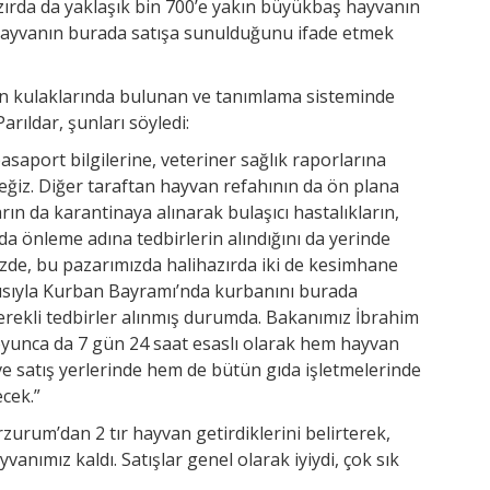
zırda da yaklaşık bin 700’e yakın büyükbaş hayvanın
hayvanın burada satışa sunulduğunu ifade etmek
ın kulaklarında bulunan ve tanımlama sisteminde
arıldar, şunları söyledi:
saport bilgilerine, veteriner sağlık raporlarına
ğiz. Diğer taraftan hayvan refahının da ön plana
rın da karantinaya alınarak bulaşıcı hastalıkların,
 da önleme adına tedbirlerin alındığını da yerinde
de, bu pazarımızda halihazırda iki de kesimhane
ayısıyla Kurban Bayramı’nda kurbanını burada
erekli tedbirler alınmış durumda. Bakanımız İbrahim
oyunca da 7 gün 24 saat esaslı olarak hem hayvan
e satış yerlerinde hem de bütün gıda işletmelerinde
cek.”
rzurum’dan 2 tır hayvan getirdiklerini belirterek,
vanımız kaldı. Satışlar genel olarak iyiydi, çok sık