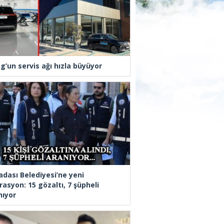
g’un servis ağı hızla büyüyor
adası Belediyesi’ne yeni
rasyon: 15 gözaltı, 7 şüpheli
nıyor