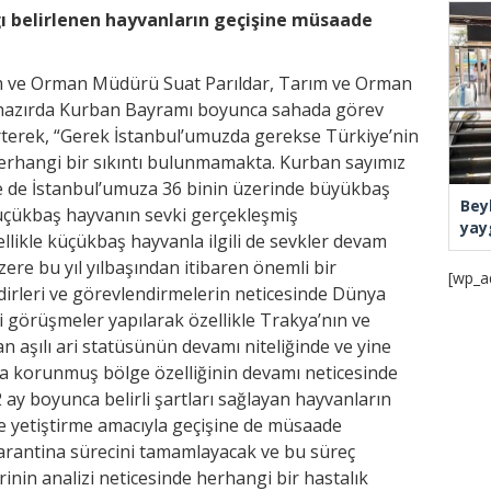
 belirlenen hayvanların geçişine müsaade
ım ve Orman Müdürü Suat Parıldar, Tarım ve Orman
lihazırda Kurban Bayramı boyunca sahada görev
terek, “Gerek İstanbul’umuzda gerekse Türkiye’nin
herhangi bir sıkıntı bulunmamakta. Kurban sayımız
le de İstanbul’umuza 36 binin üzerinde büyükbaş
Bey
üçükbaş hayvanın sevki gerçekleşmiş
yay
llikle küçükbaş hayvanla ilgili de sevkler devam
re bu yıl yılbaşından itibaren önemli bir
[wp_a
kdirleri ve görevlendirmelerin neticesinde Dünya
izi görüşmeler yapılarak özellikle Trakya’nın ve
n aşılı ari statüsünün devamı niteliğinde ve yine
da korunmuş bölge özelliğinin devamı neticesinde
2 ay boyunca belirli şartları sağlayan hayvanların
ne yetiştirme amacıyla geçişine de müsaade
 karantina sürecini tamamlayacak ve bu süreç
nin analizi neticesinde herhangi bir hastalık