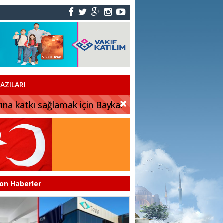
AZILARI
rına katkı sağlamak için Baykar
on Haberler