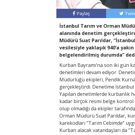
Paylaş
Twee
İstanbul Tarım ve Orman Müdür
alanında denetim gerçekleştird
Müdürü Suat Parıldar, “İstanb
vesilesiyle yaklaşık 940’a yakın
belgelendirilmiş durumda” dedi
Kurban Bayramı’na son iki gün ka
denetimleri devam ediyor. Denet
Müdürlüğü ekipleri, Pendik Kurna
gerçekleştirdi. Denetime İstanbul
Yapılan denetimlerde kurbanlık h
kadar birçok resmi belge kontrol e
olup olmadığı da ekipler tarafında
Orman Müdürü Suat Parıldar, kur
karekodları “Tarım Cebimde” uygul
Kurban alacak vatandaşları da “T