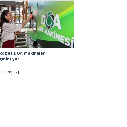
koz’da DOA makineleri
gınlaşıyor
d_camp_2]