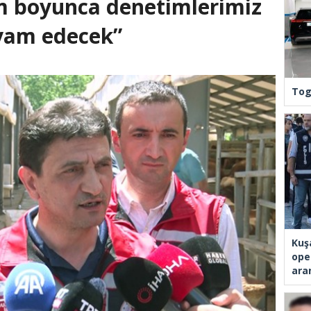
am boyunca denetimlerimiz
evam edecek”
Tog
Kuş
ope
ara