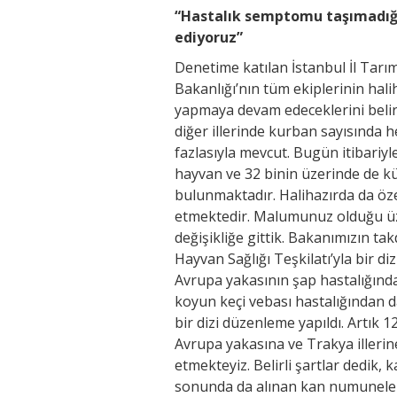
“Hastalık semptomu taşımadığı
ediyoruz”
Denetime katılan İstanbul İl Tar
Bakanlığı’nın tüm ekiplerinin ha
yapmaya devam edeceklerini belir
diğer illerinde kurban sayısında 
fazlasıyla mevcut. Bugün itibariy
hayvan ve 32 binin üzerinde de k
bulunmaktadır. Halihazırda da öze
etmektedir. Malumunuz olduğu üze
değişikliğe gittik. Bakanımızın ta
Hayvan Sağlığı Teşkilatı’yla bir d
Avrupa yakasının şap hastalığında
koyun keçi vebası hastalığından 
bir dizi düzenleme yapıldı. Artık 1
Avrupa yakasına ve Trakya illeri
etmekteyiz. Belirli şartlar dedik,
sonunda da alınan kan numuneleri