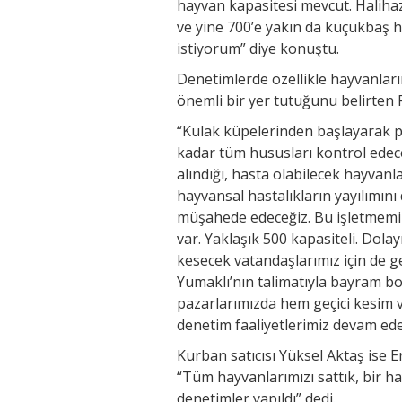
hayvan kapasitesi mevcut. Haliha
ve yine 700’e yakın da küçükbaş 
istiyorum” diye konuştu.
Denetimlerde özellikle hayvanlar
önemli bir yer tutuğunu belirten P
“Kulak küpelerinden başlayarak pa
kadar tüm hususları kontrol edece
alındığı, hasta olabilecek hayvanla
hayvansal hastalıkların yayılımını
müşahede edeceğiz. Bu işletmemiz
var. Yaklaşık 500 kapasiteli. Dol
kesecek vatandaşlarımız için de g
Yumaklı’nın talimatıyla bayram b
pazarlarımızda hem geçici kesim v
denetim faaliyetlerimiz devam ede
Kurban satıcısı Yüksel Aktaş ise E
“Tüm hayvanlarımızı sattık, bir hay
denetimler yapıldı” dedi.