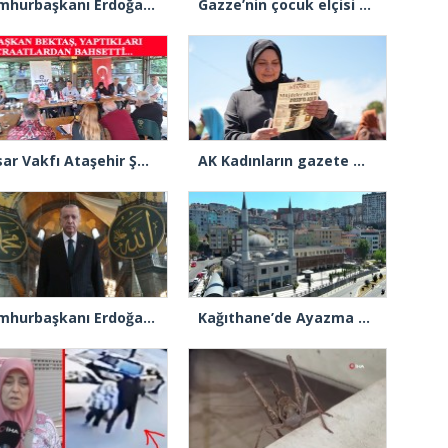
Cumhurbaşkanı Erdoğan: “Gençlerimizin en iyi şekilde yetişmeniz için tüm gücümüzle çalışıyoruz”
Gazze’nin çocuk elçisi Ramadan Abu Jazar, AK Parti İstanbul İl Başkanlığını ziyaret etti
Ensar Vakfı Ataşehir Şube Başkanı Bektaş, “Bizde yardım kelimesi yok, bizde paylaşmak ve hediyeleşmek var”
AK Kadınların gazete manşeti: “Müjdeler olsun, Ayasofya açıldı”
Cumhurbaşkanı Erdoğan: “Ayasofya’nın dirilişi mübarek olsun”
Kağıthane’de Ayazma Camii ve Külliyesi açılış için gün sayıyor