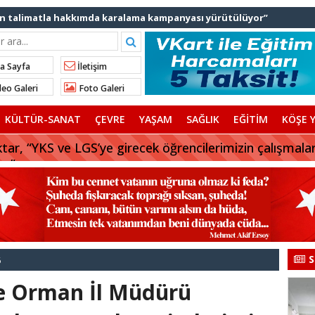
ediye başkanlarından İl Başkanı Özdemir’e ziyaret
Ali Bingöl’den İBB’ye tepki
nden “Gök Kubbe’de, Mavi Vatan’da, Şanlı Topraklarda: İstanbul
a Sayfa
İletişim
eo Galeri
Foto Galeri
rhan Çerkez AK Parti’ye katıldı
KÜLTÜR-SANAT
ÇEVRE
YAŞAM
SAĞLIK
EĞİTİM
KÖŞE Y
 başkanı AK Parti’ye katılıyor
tar, “YKS ve LGS’ye girecek öğrencilerimizin çalışmala
Balıkesir’deki orman yangınına müdahale ediyor
uz”
aylarına tercih desteği
S
6
ve Orman İl Müdürü