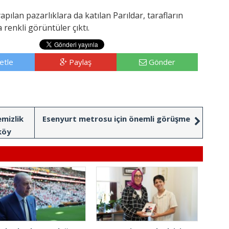
pılan pazarlıklara da katılan Parıldar, tarafların
renkli görüntüler çıktı.
etle
Paylaş
Gönder
mizlik
Esenyurt metrosu için önemli görüşme
köy