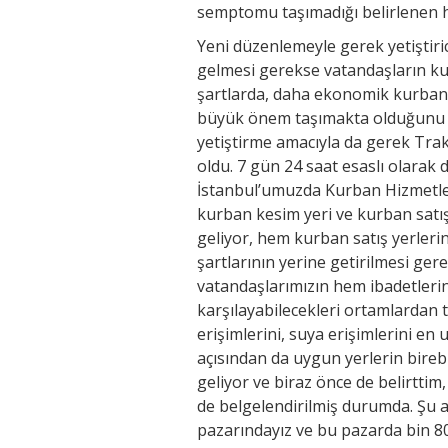
semptomu taşımadığı belirlenen h
Yeni düzenlemeyle gerek yetiştiric
gelmesi gerekse vatandaşların ku
şartlarda, daha ekonomik kurbanl
büyük önem taşımakta olduğunu sö
yetiştirme amacıyla da gerek Tra
oldu. 7 gün 24 saat esaslı olarak
İstanbul’umuzda Kurban Hizmetleri
kurban kesim yeri ve kurban satı
geliyor, hem kurban satış yerleri
şartlarının yerine getirilmesi ger
vatandaşlarımızın hem ibadetlerin
karşılayabilecekleri ortamlardan 
erişimlerini, suya erişimlerini en
açısından da uygun yerlerin birebi
geliyor ve biraz önce de belirttim,
de belgelendirilmiş durumda. Şu 
pazarındayız ve bu pazarda bin 