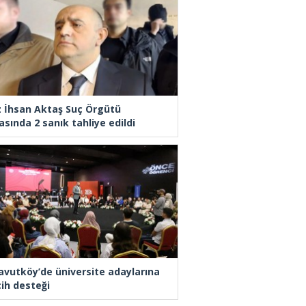
z İhsan Aktaş Suç Örgütü
asında 2 sanık tahliye edildi
avutköy’de üniversite adaylarına
cih desteği