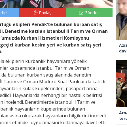
tle
Paylaş
Gönder
lüğü ekipleri Pendik’te bulunan kurban satış
i. Denetime katılan İstanbul İl Tarım ve Orman
ul’umuzda Kurban Hizmetleri Komisyonu
 geçici kurban kesim yeri ve kurban satış yeri
Azi
dav
.
la ekiplerin kurbanlık hayvanlara yönelik
imler kapsamında İstanbul Tarım ve Orman
’da bulunan kurban satış alanında denetim
 İl Tarım ve Orman Müdürü Suat Parıldar da katıldı.
ayvanların kulak küpelerinden, pasaportlarına
dildi. Hayvanlarda herhangi bir hastalık belirtisi
n incelendi. Denetimlerde İstanbul İl Tarım ve
banlık hayvanların küpelerinde bulunan
Arn
amasına okutarak hayvanların bilgilerini inceledi.
ter
arım Cebimde” uygulamasını kullanmaya davet etti.