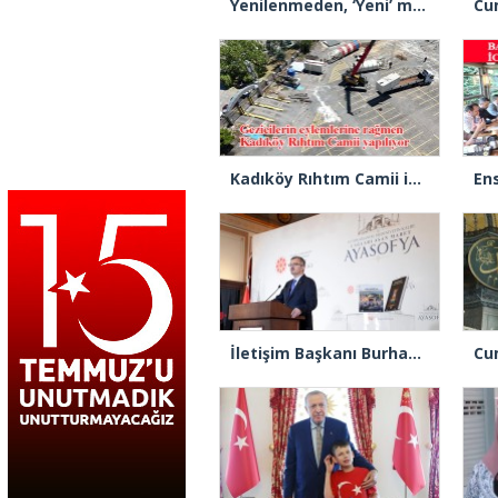
Yenilenmeden, ‘Yeni’ mümkün mü?
Kadıköy Rıhtım Camii için ilk kazık vuruldu
İletişim Başkanı Burhanettin Duran: “Ayasofya’nın ibadete açılması adeta bir Kızılelma’ydı”