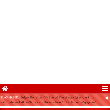
FLAŞ HABER:
Selçuk Bayraktar, “YKS ve LGS’ye girecek öğrencilerimizin
çalışmalarına katkı sağlamak için Baykar olarak 10 bin tablet bağışlıyoruz”