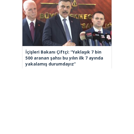
İçişleri Bakanı Çiftçi: “Yaklaşık 7 bin
500 aranan şahsı bu yılın ilk 7 ayında
yakalamış durumdayız”
[wp_ad_camp_2]
Gazete Manşetleri
Günlük Burç Yorumları
Haber Gönder
İletişim
Sitene Ekle
TCMB Döviz Kurları & Döviz Çevirici
Tüm Manşetler