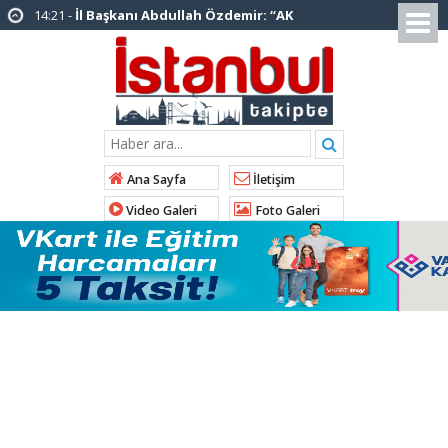
14:20 -
Şadi Yazıcı, “Silivri’den alınan talimatla
hakkımda karalama kampanyası yürütülüyor”
12:12 -
AK Parti’ye katılan ilçe belediye
başkanlarından İl Başkanı Özdemir’e ziyaret
01:00 -
Tuzla Belediye Başkanı Eren Ali
Bingöl’den İBB’ye tepki
Ana Sayfa
İletişim
12:26 -
İstanbul Emniyet Müdürlüğünden
Video Galeri
Foto Galeri
“Gök Kubbe’de, Mavi Vatan’da, Şanlı Topraklarda:
İstanbul Emniyeti Her Yerde” paylaşımı
19:26 -
Çekmeköy Belediye Başkanı Orhan
Çerkez AK Parti’ye katıldı
16:56 -
İstanbul’da 4 CHP’li belediye başkanı
AK Parti’ye katılıyor
15:03 -
Çekmeköy Belediyesi’nden hafriyat
çökmesine ilişkin açıklama