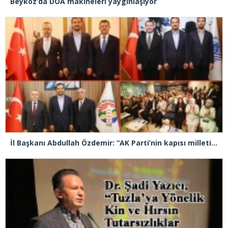
Beykoz’da DOA makineleri yaygınlaşıyor
İl Başkanı Abdullah Özdemir: “AK Parti’nin kapısı milletine hizmet etmek isteyen herkese açıktır”