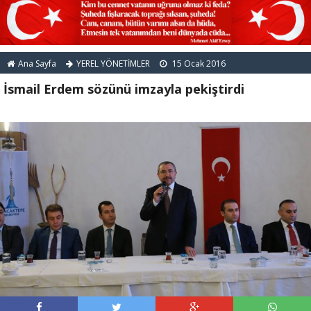
Ana Sayfa
YEREL YÖNETİMLER
15 Ocak 2016
İsmail Erdem sözünü imzayla pekiştirdi