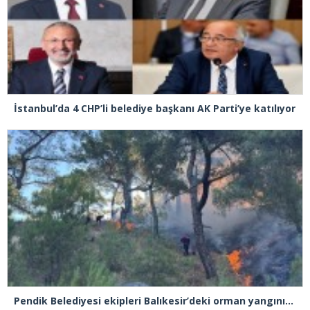
İstanbul’da 4 CHP’li belediye başkanı AK Parti’ye katılıyor
Pendik Belediyesi ekipleri Balıkesir’deki orman yangınına müdahale ediyor