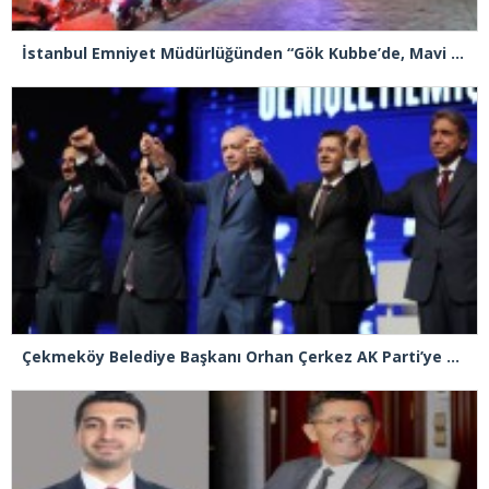
İstanbul Emniyet Müdürlüğünden “Gök Kubbe’de, Mavi Vatan’da, Şanlı Topraklarda: İstanbul Emniyeti Her Yerde” paylaşımı
Çekmeköy Belediye Başkanı Orhan Çerkez AK Parti’ye katıldı