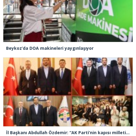
Beykoz’da DOA makineleri yaygınlaşıyor
İl Başkanı Abdullah Özdemir: “AK Parti’nin kapısı milletine hizmet etmek isteyen herkese açıktır”