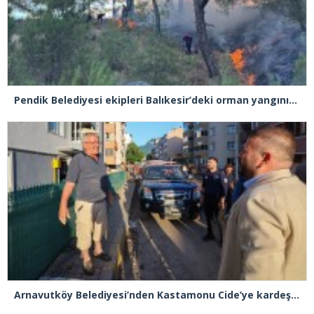
Pendik Belediyesi ekipleri Balıkesir’deki orman yangınına müdahale ediyor
Arnavutköy Belediyesi’nden Kastamonu Cide’ye kardeşlik eli