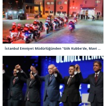
İstanbul Emniyet Müdürlüğünden “Gök Kubbe’de, Mavi Vatan’da, Şanlı Topraklarda: İstanbul Emniyeti Her Yerde” paylaşımı