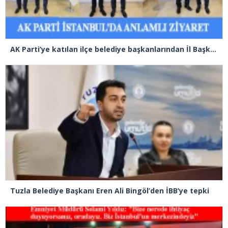
AK Parti’ye katılan ilçe belediye başkanlarından İl Başkanı Özdemir’e ziyaret
Tuzla Belediye Başkanı Eren Ali Bingöl’den İBB’ye tepki