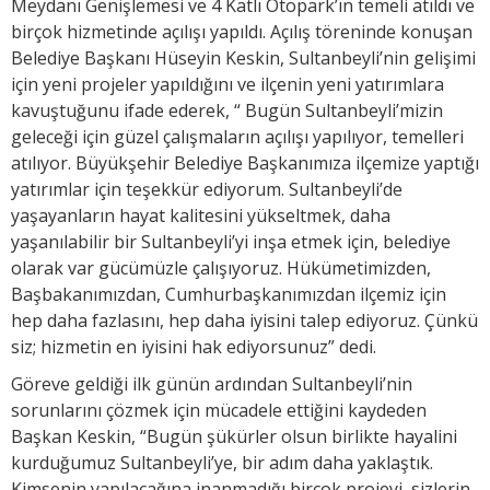
Meydanı Genişlemesi ve 4 Katlı Otopark’ın temeli atıldı ve
birçok hizmetinde açılışı yapıldı. Açılış töreninde konuşan
Belediye Başkanı Hüseyin Keskin, Sultanbeyli’nin gelişimi
için yeni projeler yapıldığını ve ilçenin yeni yatırımlara
kavuştuğunu ifade ederek, “ Bugün Sultanbeyli’mizin
geleceği için güzel çalışmaların açılışı yapılıyor, temelleri
atılıyor. Büyükşehir Belediye Başkanımıza ilçemize yaptığı
yatırımlar için teşekkür ediyorum. Sultanbeyli’de
yaşayanların hayat kalitesini yükseltmek, daha
yaşanılabilir bir Sultanbeyli’yi inşa etmek için, belediye
olarak var gücümüzle çalışıyoruz. Hükümetimizden,
Başbakanımızdan, Cumhurbaşkanımızdan ilçemiz için
hep daha fazlasını, hep daha iyisini talep ediyoruz. Çünkü
siz; hizmetin en iyisini hak ediyorsunuz” dedi.
Göreve geldiği ilk günün ardından Sultanbeyli’nin
sorunlarını çözmek için mücadele ettiğini kaydeden
Başkan Keskin, “Bugün şükürler olsun birlikte hayalini
kurduğumuz Sultanbeyli’ye, bir adım daha yaklaştık.
Kimsenin yapılacağına inanmadığı birçok projeyi, sizlerin