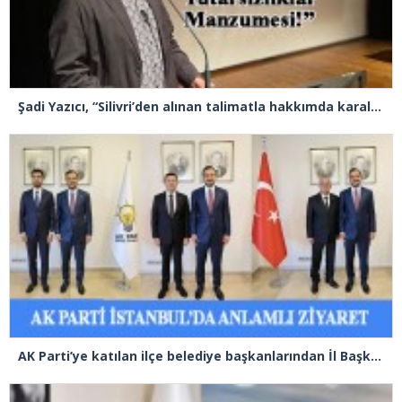
Şadi Yazıcı, “Silivri’den alınan talimatla hakkımda karalama kampanyası yürütülüyor”
AK Parti’ye katılan ilçe belediye başkanlarından İl Başkanı Özdemir’e ziyaret