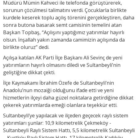
Müdürü Mümin Kahveci ile telefonda görüştürerek,
sorunun çözülmesi talimatını verdi. Çocuklarla birlikte
kurdele keserek toplu açılış törenini gerçekleştiren, daha
sonra butona basarak semt camisinin temelini atan
Başkan Topbaş, “Açılışını yaptığımız yatırımlar hayırlı
olsun. İnşallah yakın zamanda camimizin açılışında da
birlikte oluruz” dedi.
Açılışa katılan AK Parti İlçe Başkanı Ali Sevinç de yeni
yatırımların hayırlı olmasını diledi ve Sultanbeyli’nin
geliştiğine dikkat çekti.
İlçe Kaymakamı İbrahim Özefe de Sultanbeyli’nin
Anadolu’nun mozaiği olduğunu ifade etti ve yeni
hizmetlerin ilçeyi daha güzel noktalara getirdiğine dikkat
çekerek yatırımlarda emeği olanlara teşekkür etti.
Sultanbeyli’ye yapılacak ve ilçeden geçecek raylı sistem
yatırımları şunlar: 10,9 kilometrelik Çekmeköy -
Sultanbeyli Raylı Sistem Hattı, 5,5 kilometrelik Sultanbeyli
– Kurtköy Raylı Sistem Hattı, 17 kilometrelik Kadıköy –