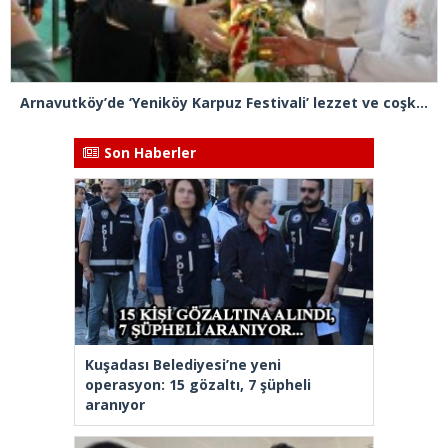
Arnavutköy’de ‘Yeniköy Karpuz Festivali’ lezzet ve coşkuya sahne oldu
Son Haberler
Kuşadası Belediyesi’ne yeni
operasyon: 15 gözaltı, 7 şüpheli
aranıyor