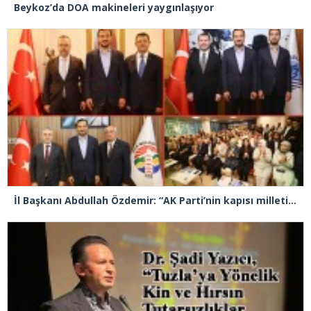
Beykoz’da DOA makineleri yaygınlaşıyor
İl Başkanı Abdullah Özdemir: “AK Parti’nin kapısı milletine hizmet etmek isteyen herkese açıktır”