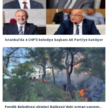
İstanbul’da 4 CHP’li belediye başkanı AK Parti’ye katılıyor
Pendik Belediyesi ekipleri Balıkesir’deki orman yangınına müdahale ediyor