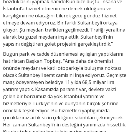
bozduklarını yapmak hamdolsun bize düştü. İnsana ve
İstanbul’a hizmet etmenin ne demek olduğunu ve
karşılığının ne olacağını bilerek gece gündüz hizmet
etmeye devam ediyoruz. Bir farklı Sultanbeyli ortaya
çıkıyor. Şu meydan trafikten geçilmezdi. Trafiği yeraltına
alarak bu güzel meydanı inşa ettik. Sultanbeyli’nin
yapısını değiştiren gölet projesini gerçekleştirdik.”
Bugün park ve cadde düzenlemesi açılışları yaptıklarını
hatırlatan Başkan Topbaş, “Ama daha da önemlisi
önünde meydanı ve katlı otoparkıyla buluşma noktası
olacak Sultanbeyli semt camisini inşa ediyoruz. Geçmişte
maaş ödeyemeyen belediye 11 yılda 68,5 milyar lira
yatırım yaptık. Kasamızda paramız var, devlete vakti
gelen bir borcumuz da yok. İstanbul yatırım ve
hizmetleriyle Türkiye’nin ve dünyanın birçok şehrine
örneklik teşkil ediyor. Bu hizmetleri yaptığımızda
çocuklarınız artık sizin çektiğiniz sıkıntıları çekmeyecek.
Her zaman Sultanbeyli’nin desteğini yanımızda hissettik.
Biz de sizden gelen her talebi yerine getirmeye