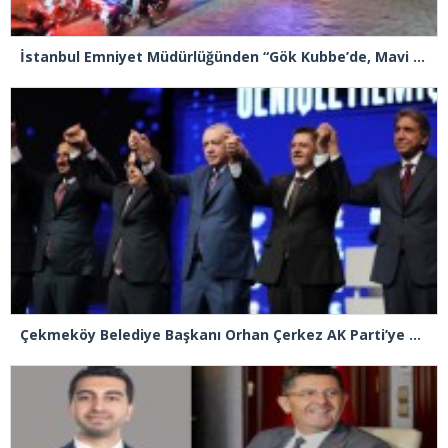
İstanbul Emniyet Müdürlüğünden “Gök Kubbe’de, Mavi Vatan’da, Şanlı Topraklarda: İstanbul Emniyeti Her Yerde” paylaşımı
Çekmeköy Belediye Başkanı Orhan Çerkez AK Parti’ye katıldı