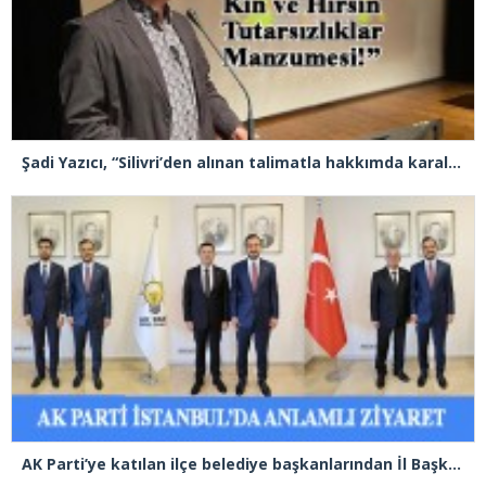
Şadi Yazıcı, “Silivri’den alınan talimatla hakkımda karalama kampanyası yürütülüyor”
AK Parti’ye katılan ilçe belediye başkanlarından İl Başkanı Özdemir’e ziyaret