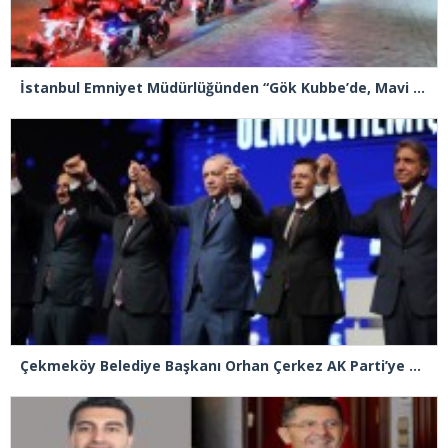
İstanbul Emniyet Müdürlüğünden “Gök Kubbe’de, Mavi Vatan’da, Şanlı Topraklarda: İstanbul Emniyeti Her Yerde” paylaşımı
Çekmeköy Belediye Başkanı Orhan Çerkez AK Parti’ye katıldı