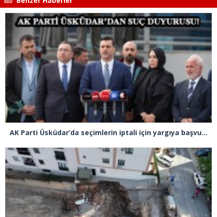
Benzer Haberler
AK Parti Üsküdar’da seçimlerin iptali için yargıya başvurdu: “Divan Başkanı oyları karıştırdığını açıkça kabul etmiştir”