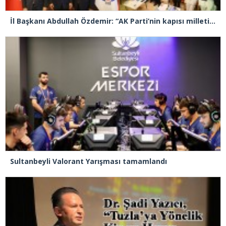
İl Başkanı Abdullah Özdemir: “AK Parti’nin kapısı milletine hizmet etmek isteyen herkese açıktır”
Sultanbeyli Valorant Yarışması tamamlandı