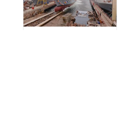
Türk Savunma Sanayiinden
Malezya’ya güçlü imza
[wp_ad_camp_2]
Gazete Manşetleri
Günlük Burç Yorumları
Haber Gönder
İletişim
Sitene Ekle
TCMB Döviz Kurları & Döviz Çevirici
Tüm Manşetler
Tüm Yazarlar
istanbultakipte.com © 2020 Tüm Hakları saklıdır, kaynak
gösterilmeden içerik kopyalanamaz.