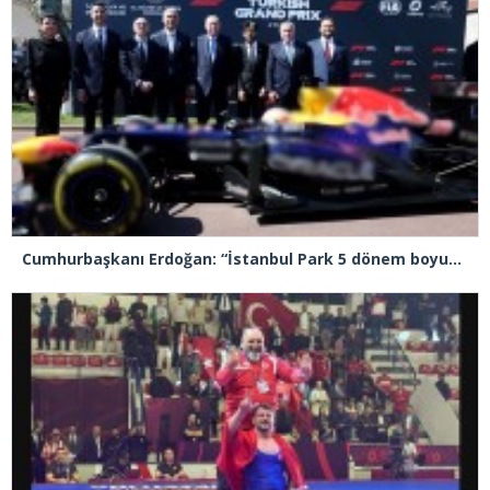
Cumhurbaşkanı Erdoğan: “İstanbul Park 5 dönem boyunca yarışlara ev sahipliği yapacak”