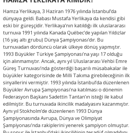
Hamza Yerlikaya, 3 Haziran 1976 yılında İstanbul’da
dünyaya geldi. Babası Mustafa Yerlikaya da kendisi gibi
eski bir güreşçidir. Yerlikaya’nın katıldığı ilk uluslararası
turnuva 1991 yılında Kanada Québec’de yapılan Yıldızlar
(16 yaş altı grubu) Dünya Şampiyonası’dır. Bu
turnuvadan dördüncü olarak ülkeye dönüş yapmıştır.
1993 Büyükler Türkiye Şampiyonası’na yaşı 17 olduğu
için alınmamıştır. Ancak, aynı yıl Uluslararası Vehbi Emre
Güreş Turnuvası’nda gösterdiği başarılı müsabakalar ile
büyükler kategorisinde de Milli Takıma girebileceğinin ilk
sinyallerini vermiştir. 1993 yılında İstanbul’da düzenlenen
Büyükler Avrupa Şampiyonası’na katılması o dönemin
Federasyon Başkanı Sadettin Tantan’ın isteği ile kabul
edilmiştir. Bu turnuvada ikincilik madalyasını kazanmıştır.
Aynı yıl Stokholm’de düzenlenen 1993 Dünya
Şampiyonasında Avrupa, Dünya ve Olimpiyat
Şampiyonası’nda rakiplerini yenerek şampiyon olmuştur.
Bu sonuç ile İstanbul’daki ikinciliğinin tesadüf olmadığını