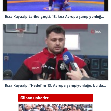
Rıza Kayaalp tarihe geçti: 13. kez Avrupa şampiyonluğuna ulaştı
Rıza Kayaalp: “Hedefim 13. Avrupa şampiyonluğu, bu da benim için rekor olacak”
Son Haberler