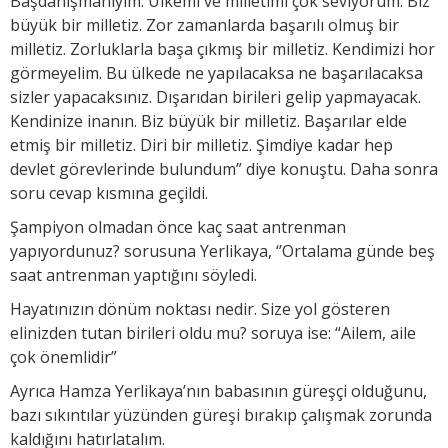
Başdanışmanıyım. Ülkemi ve milletimi çok seviyorum. Biz
büyük bir milletiz. Zor zamanlarda başarılı olmuş bir
milletiz. Zorluklarla başa çıkmış bir milletiz. Kendimizi hor
görmeyelim. Bu ülkede ne yapılacaksa ne başarılacaksa
sizler yapacaksınız. Dışarıdan birileri gelip yapmayacak.
Kendinize inanın. Biz büyük bir milletiz. Başarılar elde
etmiş bir milletiz. Diri bir milletiz. Şimdiye kadar hep
devlet görevlerinde bulundum” diye konuştu. Daha sonra
soru cevap kısmına geçildi.
Şampiyon olmadan önce kaç saat antrenman
yapıyordunuz? sorusuna Yerlikaya, ‘’Ortalama günde beş
saat antrenman yaptığını söyledi.
Hayatınızın dönüm noktası nedir. Size yol gösteren
elinizden tutan birileri oldu mu? soruya ise: “Ailem, aile
çok önemlidir”
Ayrıca Hamza Yerlikaya’nın babasının güreşçi olduğunu,
bazı sıkıntılar yüzünden güreşi bırakıp çalışmak zorunda
kaldığını hatırlatalım.