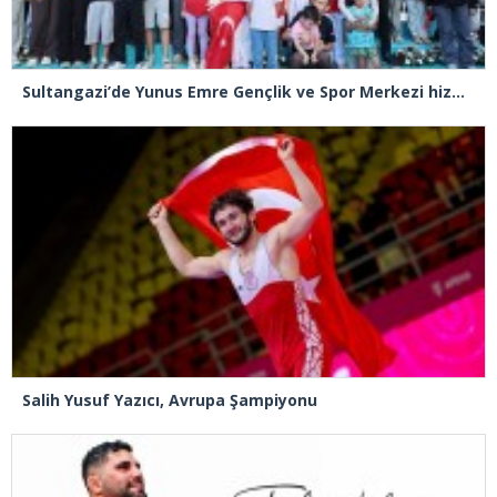
Sultangazi’de Yunus Emre Gençlik ve Spor Merkezi hizmete açıldı
Salih Yusuf Yazıcı, Avrupa Şampiyonu