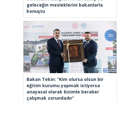
geleceğin mesleklerini bakanlarla
konuştu
Bakan Tekin: “Kim olursa olsun bir
eğitim kurumu yapmak istiyorsa
anayasal olarak bizimle beraber
çalışmak zorundadır”
[wp_ad_camp_2]
Gazete Manşetleri
Günlük Burç Yorumları