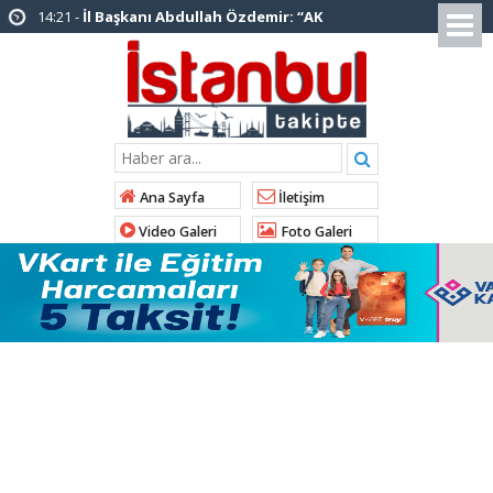
14:20 -
Şadi Yazıcı, “Silivri’den alınan talimatla
hakkımda karalama kampanyası yürütülüyor”
12:12 -
AK Parti’ye katılan ilçe belediye
başkanlarından İl Başkanı Özdemir’e ziyaret
01:00 -
Tuzla Belediye Başkanı Eren Ali
Bingöl’den İBB’ye tepki
Ana Sayfa
İletişim
12:26 -
İstanbul Emniyet Müdürlüğünden
Video Galeri
Foto Galeri
“Gök Kubbe’de, Mavi Vatan’da, Şanlı Topraklarda:
İstanbul Emniyeti Her Yerde” paylaşımı
19:26 -
Çekmeköy Belediye Başkanı Orhan
Çerkez AK Parti’ye katıldı
16:56 -
İstanbul’da 4 CHP’li belediye başkanı
AK Parti’ye katılıyor
15:03 -
Çekmeköy Belediyesi’nden hafriyat
çökmesine ilişkin açıklama