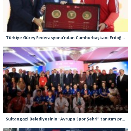
Türkiye Güreş Federasyonu’ndan Cumhurbaşkanı Erdoğan’a, Türk güreşini simgeleyen tablo takdimi
Sultangazi Belediyesinin “Avrupa Spor Şehri” tanıtım programı gerçekleşti