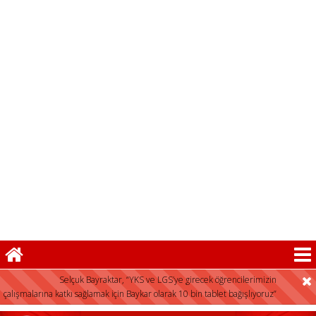
Selçuk Bayraktar, “YKS ve LGS’ye girecek öğrencilerimizin
çalışmalarına katkı sağlamak için Baykar olarak 10 bin tablet bağışlıyoruz”