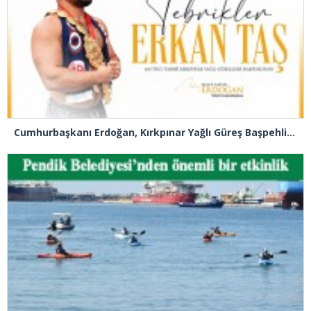
Cumhurbaşkanı Erdoğan, Kırkpınar Yağlı Güreş Başpehlivanlık unvanını kazanan Erkan Taş’ı tebrik etti