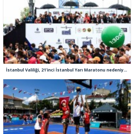
İstanbul Valiliği, 21’inci İstanbul Yarı Maratonu nedeniyle trafiğe kapanacak yolları açıkladı