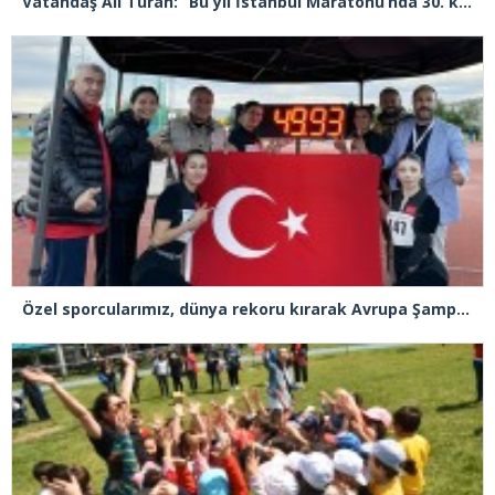
Vatandaş Ali Turan: “Bu yıl İstanbul Maratonu’nda 30. kez koşacağım”
Özel sporcularımız, dünya rekoru kırarak Avrupa Şampiyonu oldu