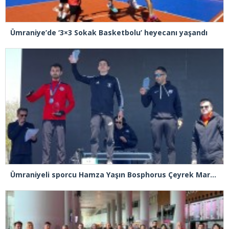
Ümraniye’de ‘3×3 Sokak Basketbolu’ heyecanı yaşandı
Ümraniyeli sporcu Hamza Yaşın Bosphorus Çeyrek Maraton Yarışları’nda şampiyon oldu