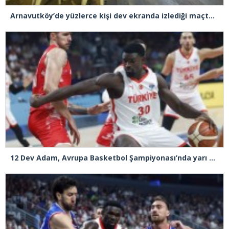
Arnavutköy’de yüzlerce kişi dev ekranda izlediği maçta Türkiye, Yunanistan’ı 94-68 yendi
12 Dev Adam, Avrupa Basketbol Şampiyonası’nda yarı finale yükseldi