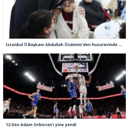
İstanbul İl Başkanı Abdullah Özdemir’den huzurevinde duygulandıran buluşma
12 Dev Adam Sırbistan’ı yine yendi