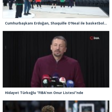
Cumhurbaşkanı Erdoğan, Shaquille O’Neal ile basketbol oynadı
Hidayet Türkoğlu “FIBA’nın Onur Listesi”nde