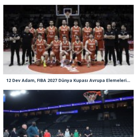
12 Dev Adam, FIBA 2027 Dünya Kupası Avrupa Elemeleri’nde Sırbistan’ı deplasmanda 82-78 yeni