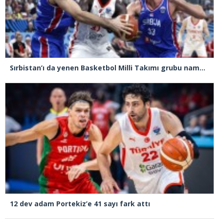
Sırbistan’ı da yenen Basketbol Milli Takımı grubu namağlup lider tamamladı
12 dev adam Portekiz’e 41 sayı fark attı