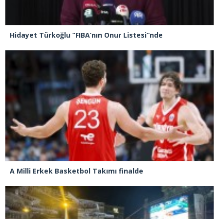
Hidayet Türkoğlu “FIBA’nın Onur Listesi”nde
A Milli Erkek Basketbol Takımı finalde