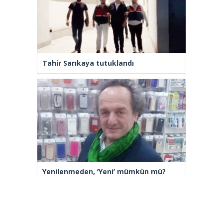
Tahir Sarıkaya tutuklandı
Yenilenmeden, ‘Yeni’ mümkün mü?
[wp_ad_camp_2]
Gazete Manşetleri