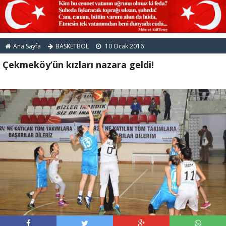
Ana Sayfa
BASKETBOL
10 Ocak 2016
Çekmeköy’ün kızları nazara geldi!