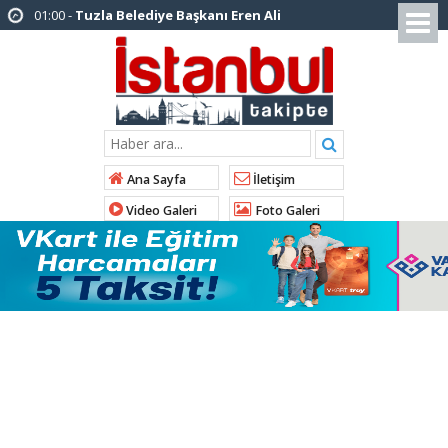
12:26 -
İstanbul Emniyet Müdürlüğünden
“Gök Kubbe’de, Mavi Vatan’da, Şanlı Topraklarda:
İstanbul Emniyeti Her Yerde” paylaşımı
19:26 -
Çekmeköy Belediye Başkanı Orhan
Çerkez AK Parti’ye katıldı
16:56 -
İstanbul’da 4 CHP’li belediye başkanı
Ana Sayfa
İletişim
AK Parti’ye katılıyor
Video Galeri
Foto Galeri
14:10 -
Pendik Belediyesi ekipleri
Balıkesir’deki orman yangınına müdahale ediyor
10:23 -
Arnavutköy Belediyesi’nden
Kastamonu Cide’ye kardeşlik eli
10:33 -
Arnavutköy’de ‘Yeniköy Karpuz
Festivali’ lezzet ve coşkuya sahne oldu
14:21 -
İl Başkanı Abdullah Özdemir: “AK
Parti’nin kapısı milletine hizmet etmek isteyen