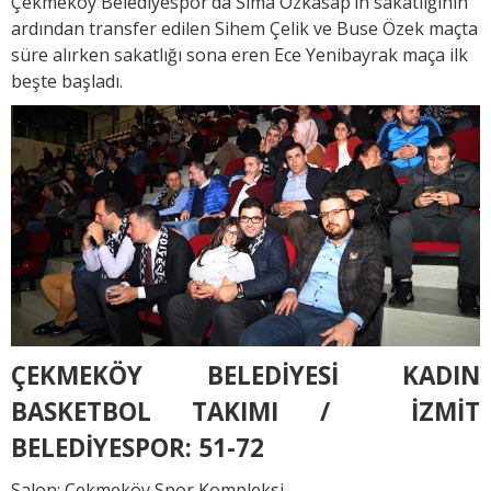
Çekmeköy Belediyespor’da Sima Özkasap’ın sakatlığının
ardından transfer edilen Sihem Çelik ve Buse Özek maçta
süre alırken sakatlığı sona eren Ece Yenibayrak maça ilk
beşte başladı.
ÇEKMEKÖY BELEDİYESİ KADIN
BASKETBOL TAKIMI / İZMİT
BELEDİYESPOR: 51-72
Salon: Çekmeköy Spor Kompleksi