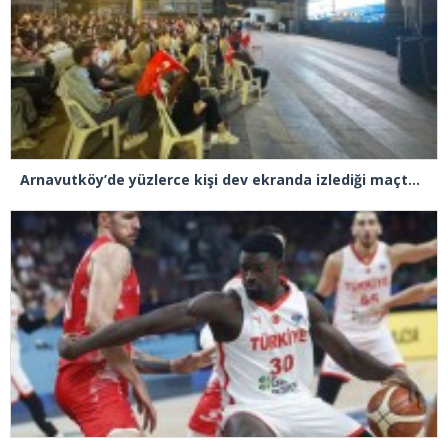
Arnavutköy’de yüzlerce kişi dev ekranda izlediği maçta Türkiye, Yunanistan’ı 94-68 yendi