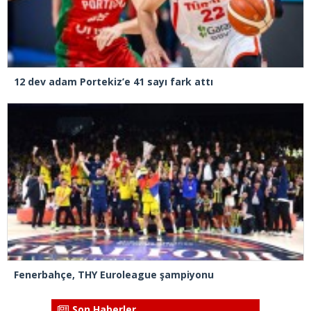
12 dev adam Portekiz’e 41 sayı fark attı
Fenerbahçe, THY Euroleague şampiyonu
Son Haberler