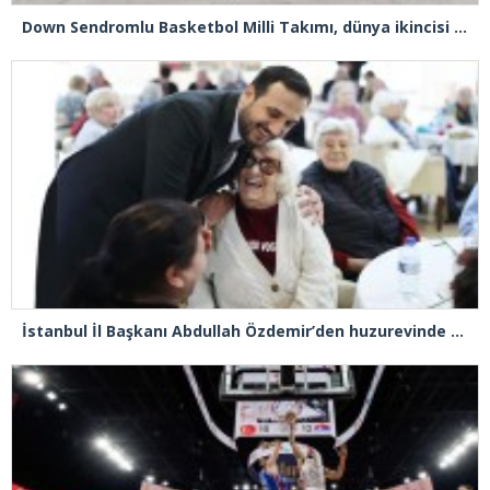
Down Sendromlu Basketbol Milli Takımı, dünya ikincisi oldu
İstanbul İl Başkanı Abdullah Özdemir’den huzurevinde duygulandıran buluşma