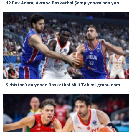
12 Dev Adam, Avrupa Basketbol Şampiyonası’nda yarı finale yükseldi
Sırbistan’ı da yenen Basketbol Milli Takımı grubu namağlup lider tamamladı