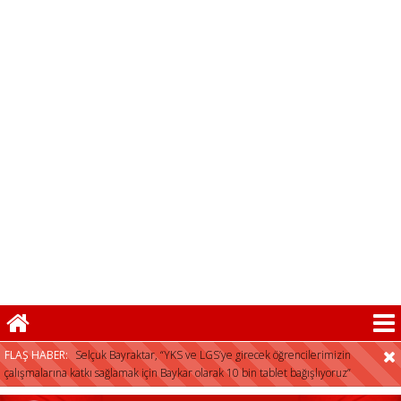
herkese açıktır”
Selçuk Bayraktar, “YKS ve LGS’ye girecek öğrencilerimizin
çalışmalarına katkı sağlamak için Baykar olarak 10 bin tablet bağışlıyoruz”