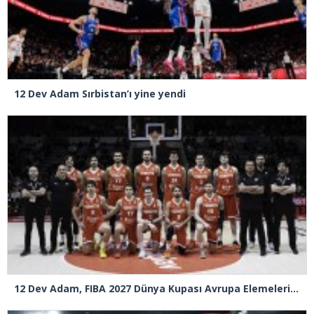
12 Dev Adam Sırbistan’ı yine yendi
12 Dev Adam, FIBA 2027 Dünya Kupası Avrupa Elemeleri’nde Sırbistan’ı deplasmanda 82-78 yeni