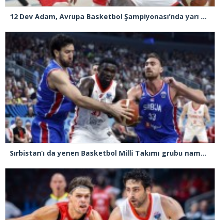
12 Dev Adam, Avrupa Basketbol Şampiyonası’nda yarı finale yükseldi
Sırbistan’ı da yenen Basketbol Milli Takımı grubu namağlup lider tamamladı