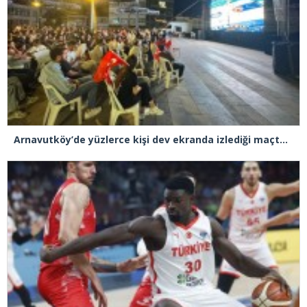
Arnavutköy’de yüzlerce kişi dev ekranda izlediği maçta Türkiye, Yunanistan’ı 94-68 yendi