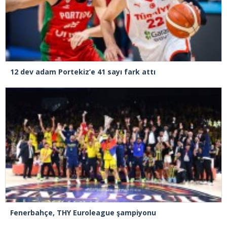
12 dev adam Portekiz’e 41 sayı fark attı
Fenerbahçe, THY Euroleague şampiyonu