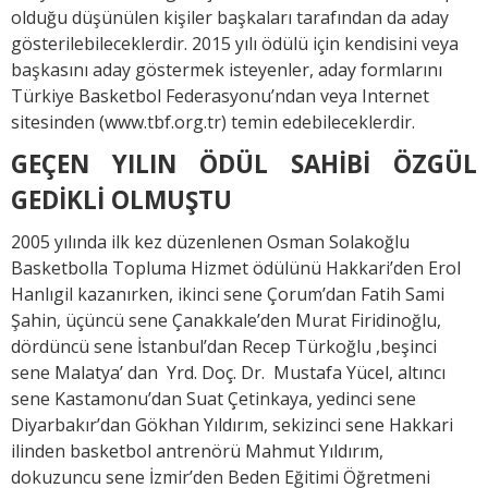
olduğu düşünülen kişiler başkaları tarafından da aday
gösterilebileceklerdir. 2015 yılı ödülü için kendisini veya
başkasını aday göstermek isteyenler, aday formlarını
Türkiye Basketbol Federasyonu’ndan veya Internet
sitesinden (www.tbf.org.tr) temin edebileceklerdir.
GEÇEN YILIN ÖDÜL SAHİBİ ÖZGÜL
GEDİKLİ OLMUŞTU
2005 yılında ilk kez düzenlenen Osman Solakoğlu
Basketbolla Topluma Hizmet ödülünü Hakkari’den Erol
Hanlıgil kazanırken, ikinci sene Çorum’dan Fatih Sami
Şahin, üçüncü sene Çanakkale’den Murat Firidinoğlu,
dördüncü sene İstanbul’dan Recep Türkoğlu ,beşinci
sene Malatya’ dan Yrd. Doç. Dr. Mustafa Yücel, altıncı
sene Kastamonu’dan Suat Çetinkaya, yedinci sene
Diyarbakır’dan Gökhan Yıldırım, sekizinci sene Hakkari
ilinden basketbol antrenörü Mahmut Yıldırım,
dokuzuncu sene İzmir’den Beden Eğitimi Öğretmeni