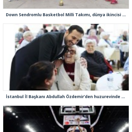
Down Sendromlu Basketbol Milli Takımı, dünya ikincisi oldu
İstanbul İl Başkanı Abdullah Özdemir’den huzurevinde duygulandıran buluşma