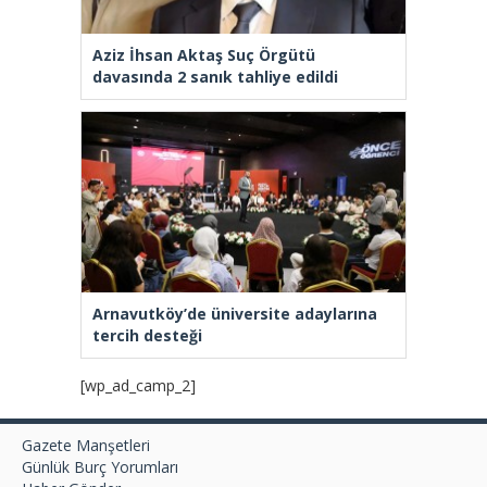
Aziz İhsan Aktaş Suç Örgütü
davasında 2 sanık tahliye edildi
Arnavutköy’de üniversite adaylarına
tercih desteği
[wp_ad_camp_2]
Gazete Manşetleri
Günlük Burç Yorumları