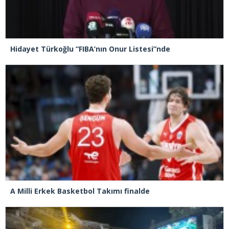
Hidayet Türkoğlu “FIBA’nın Onur Listesi”nde
A Milli Erkek Basketbol Takımı finalde