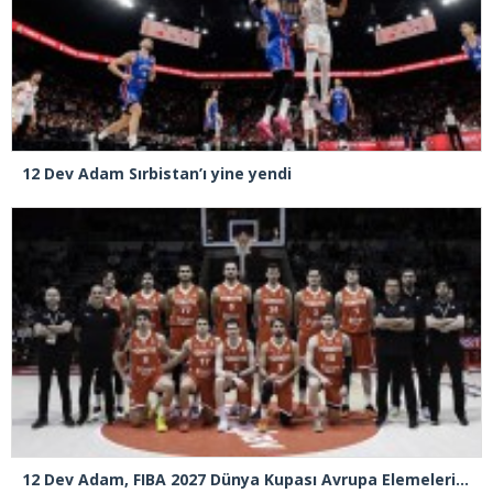
12 Dev Adam Sırbistan’ı yine yendi
12 Dev Adam, FIBA 2027 Dünya Kupası Avrupa Elemeleri’nde Sırbistan’ı deplasmanda 82-78 yeni