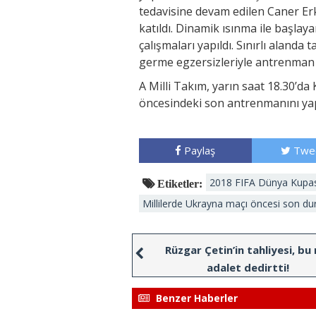
tedavisine devam edilen Caner Er
katıldı. Dinamik ısınma ile başl
çalışmaları yapıldı. Sınırlı aland
germe egzersizleriyle antrenman 
A Milli Takım, yarın saat 18.30’d
öncesindeki son antrenmanını ya
Paylaş
Twe
2018 FIFA Dünya Kupas
Etiketler:
Millilerde Ukrayna maçı öncesi son d
Rüzgar Çetin’in tahliyesi, bu 
adalet dedirtti!
Benzer Haberler