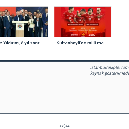
Aziz Yıldırım, 8 yıl sonra yeniden Fenerbahçe Başkanı seçildi
Sultanbeyli’de milli maç heyecanı sabah namazıyla başlayacak
istanbultakipte.com
kaynak gösterilmed
selyus