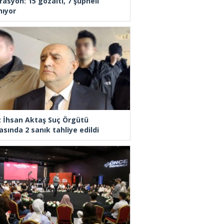
rasyon: 15 gözaltı, 7 şüpheli
nıyor
z İhsan Aktaş Suç Örgütü
asında 2 sanık tahliye edildi