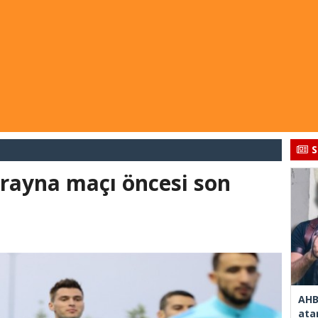
S
krayna maçı öncesi son
AHB
ata