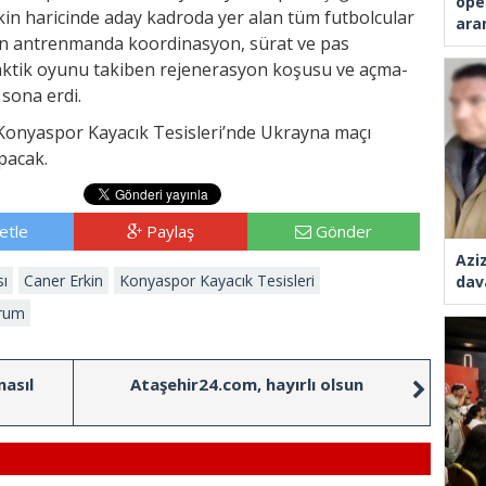
ope
kin haricinde aday kadroda yer alan tüm futbolcular
ara
ayan antrenmanda koordinasyon, sürat ve pas
a taktik oyunu takiben rejenerasyon koşusu ve açma-
sona erdi.
a Konyaspor Kayacık Tesisleri’nde Ukrayna maçı
pacak.
etle
Paylaş
Gönder
Azi
ı
Caner Erkin
Konyaspor Kayacık Tesisleri
dav
urum
nasıl
Ataşehir24.com, hayırlı olsun