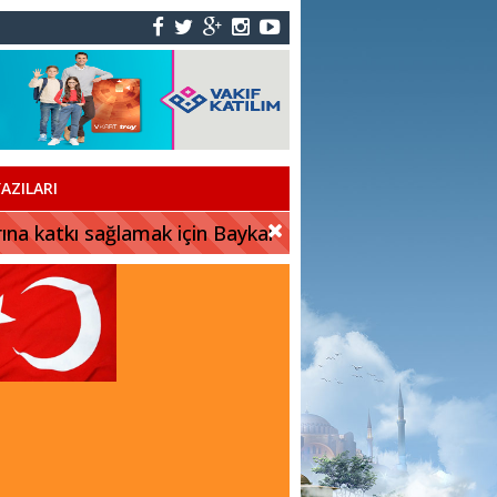
AZILARI
rına katkı sağlamak için Baykar