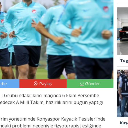
Tog
tle
Paylaş
Gönder
 I Grubu’ndaki ikinci maçında 6 Ekim Perşembe
ecek A Milli Takım, hazırlıklarını bugün yaptığı
erim yönetiminde Konyaspor Kayacık Tesisleri’nde
Kuş
daki problemi nedeniyle fizyoterapist eşliğinde