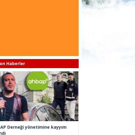
on Haberler
AP Derneği yönetimine kayyım
ndı