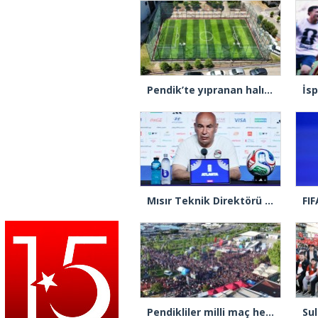
Pendik’te yıpranan halı sahaları yenileniyor
Mısır Teknik Direktörü Hassan: “Dünyada Filistin halkının acısını hissetmeyen, insan olmayı hak etmiyor”
Pendikliler milli maç heyecanı için sahile akın etti