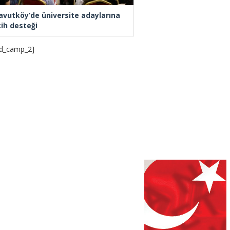
avutköy’de üniversite adaylarına
cih desteği
d_camp_2]