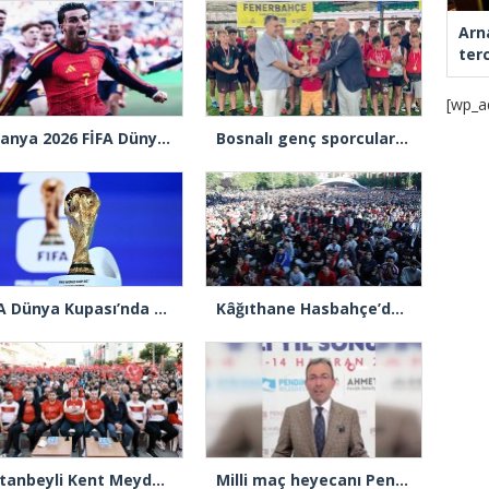
Arn
ter
[wp_a
İspanya 2026 FİFA Dünya Şampiyonu
Bosnalı genç sporcular Ümraniye’de
FIFA Dünya Kupası’nda son 32 turu eşleşmeleri belli oldu
Kâğıthane Hasbahçe’de yoğun katılımla Dünya Kupası heyecanı yaşandı
Sultanbeyli Kent Meydanı’nda vatandaşlar milli takım için tek yürek oldu
Milli maç heyecanı Pendik’te dev ekranda yaşanacak