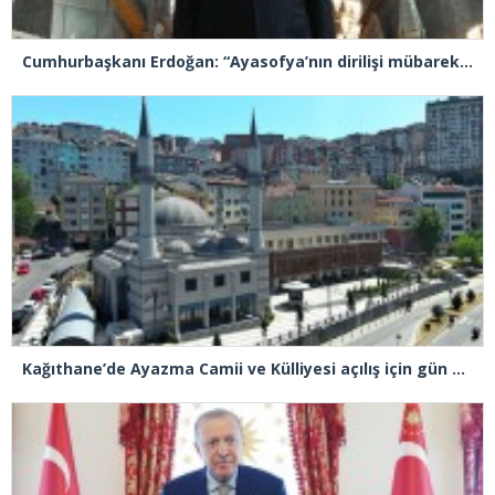
Cumhurbaşkanı Erdoğan: “Ayasofya’nın dirilişi mübarek olsun”
Kağıthane’de Ayazma Camii ve Külliyesi açılış için gün sayıyor