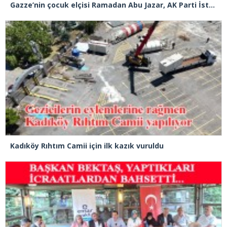
Gazze’nin çocuk elçisi Ramadan Abu Jazar, AK Parti İstanbul İl Başkanlığını ziyaret etti
Kadıköy Rıhtım Camii için ilk kazık vuruldu