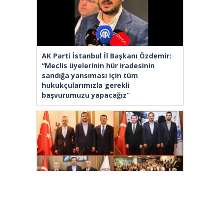
AK Parti İstanbul İl Başkanı Özdemir:
“Meclis üyelerinin hür iradesinin
sandığa yansıması için tüm
hukukçularımızla gerekli
başvurumuzu yapacağız”
İl Başkanı Abdullah Özdemir: “AK
Parti’nin kapısı milletine hizmet