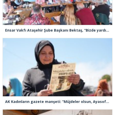
Ensar Vakfı Ataşehir Şube Başkanı Bektaş, “Bizde yardım kelimesi yok, bizde paylaşmak ve hediyeleşmek var”
AK Kadınların gazete manşeti: “Müjdeler olsun, Ayasofya açıldı”