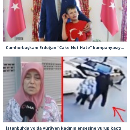
Cumhurbaşkanı Erdoğan “Cake Not Hate” kampanyasıyla tanınan Joshua Harris’i kabul etti
İstanbul’da yolda yürüyen kadının ensesine vurup kaçtı