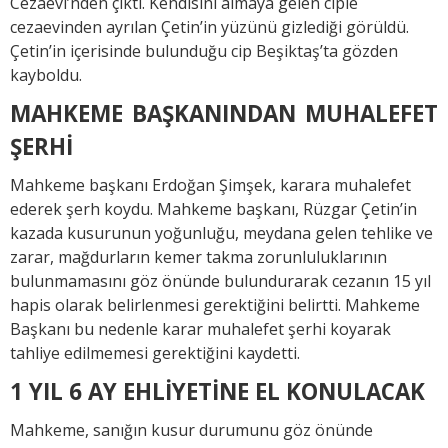
Cezaevi’nden çıktı. Kendisini almaya gelen ciple
cezaevinden ayrılan Çetin’in yüzünü gizlediği görüldü.
Çetin’in içerisinde bulunduğu cip Beşiktaş’ta gözden
kayboldu.
MAHKEME BAŞKANINDAN MUHALEFET
ŞERHİ
Mahkeme başkanı Erdoğan Şimşek, karara muhalefet
ederek şerh koydu. Mahkeme başkanı, Rüzgar Çetin’in
kazada kusurunun yoğunluğu, meydana gelen tehlike ve
zarar, mağdurların kemer takma zorunluluklarının
bulunmamasını göz önünde bulundurarak cezanın 15 yıl
hapis olarak belirlenmesi gerektiğini belirtti. Mahkeme
Başkanı bu nedenle karar muhalefet şerhi koyarak
tahliye edilmemesi gerektiğini kaydetti.
1 YIL 6 AY EHLİYETİNE EL KONULACAK
Mahkeme, sanığın kusur durumunu göz önünde