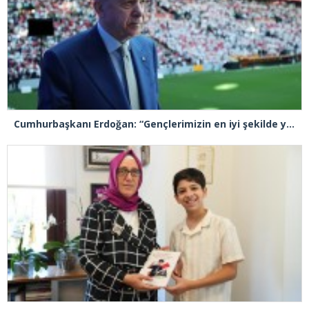
Cumhurbaşkanı Erdoğan: “Gençlerimizin en iyi şekilde yetişmeniz için tüm gücümüzle çalışıyoruz”