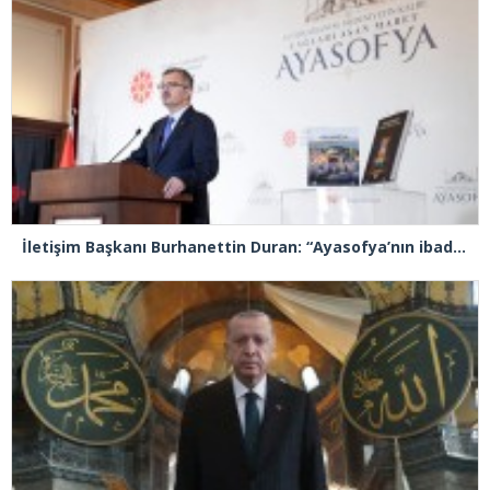
İletişim Başkanı Burhanettin Duran: “Ayasofya’nın ibadete açılması adeta bir Kızılelma’ydı”