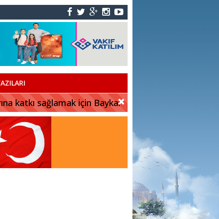
AZILARI
rına katkı sağlamak için Baykar