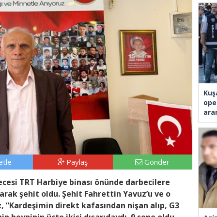
Kuş
ope
ara
tle
Paylaş
Gönder
cesi TRT Harbiye binası önünde darbecilere
arak şehit oldu. Şehit Fahrettin Yavuz’u ve o
, “Kardeşimin direkt kafasından nişan alıp, G3
n beyninin üçte ikisi dışarıdaydı. 9 sene oldu