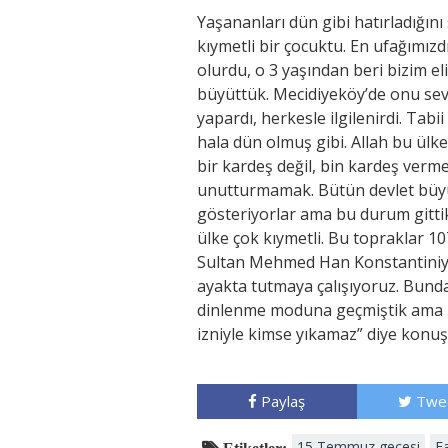
Yaşananları dün gibi hatırladığını
kıymetli bir çocuktu. En ufağımı
olurdu, o 3 yaşından beri bizim el
büyüttük. Mecidiyeköy’de onu sevm
yapardı, herkesle ilgilenirdi. Tabi
hala dün olmuş gibi. Allah bu ülk
bir kardeş değil, bin kardeş ver
unutturmamak. Bütün devlet büy
gösteriyorlar ama bu durum gittik
ülke çok kıymetli. Bu topraklar 10
Sultan Mehmed Han Konstantiniyye’
ayakta tutmaya çalışıyoruz. Bundan
dinlenme moduna geçmiştik ama Rec
izniyle kimse yıkamaz” diye konuş
Paylaş
Twe
15 Temmuz gecesi
F
Etiketler: