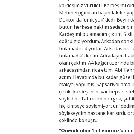
kardeşimiz vuruldu. Kardeşimi öl
Mehmetçiğimizin başındakiler yapı
Doktor da ‘ümit yok’ dedi. Beyin d
bütün herkese baktım sadece bir k
Kardeşimi bulamadım çıktım. Şişli
doğru gidiyordum. Arkadan sanki 
bulamadın’ diyorlar. Arkadaşıma ‘
bulamadık’ dedim. Arkadaşım baktı
olanı çektim. A4 kağıdı üzerinde 
arkadaşımdan rica ettim. Abi ‘Fa
açtım. Hayatımda bu kadar güzel 
makyaj yapılmış. Sapsarıydı ama 
çıktık, kardeşlerim var hepsine t
söyledim. ‘Fahrettin morgda, şehi
hiç kimseye söylemiyorsun’ dedim. 
söyleseydim hastane karışırdı, ort
şeklinde konuştu.
“Önemli olan 15 Temmuz’u un