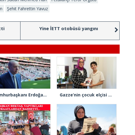
an
Şehit Fahrettin Yavuz
tti
Yine İETT otobüsü yangını
Cumhurbaşkanı Erdoğan: “Gençlerimizin en iyi şekilde yetişmeniz için tüm gücümüzle çalışıyoruz”
Gazze’nin çocuk elçisi Ramadan Abu Jazar, AK Parti İstanbul İl Başkanlığını ziyaret etti