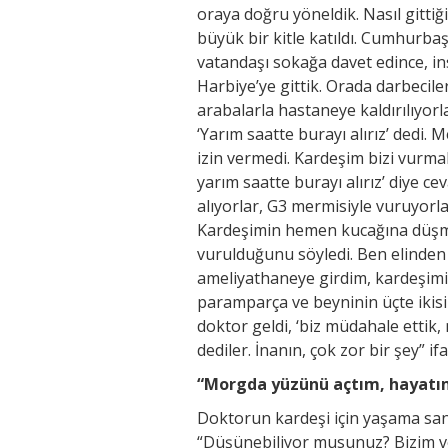
oraya doğru yöneldik. Nasıl gittiğ
büyük bir kitle katıldı. Cumhurba
vatandaşı sokağa davet edince, in
Harbiye’ye gittik. Orada darbecile
arabalarla hastaneye kaldırılıyor
‘Yarım saatte burayı alırız’ dedi.
izin vermedi. Kardeşim bizi vurmal
yarım saatte burayı alırız’ diye c
alıyorlar, G3 mermisiyle vuruyorla
Kardeşimin hemen kucağına düşmü
vurulduğunu söyledi. Ben elinde
ameliyathaneye girdim, kardeşimi 
paramparça ve beyninin üçte ikisi 
doktor geldi, ‘biz müdahale ettik,
dediler. İnanın, çok zor bir şey” ifa
“Morgda yüzünü açtım, hayatı
Doktorun kardeşi için yaşama sans
“Düşünebiliyor musunuz? Bizim ver