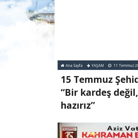
Ana Sayfa
YAŞAM
11 Temmuz 2
15 Temmuz Şehidi
“Bir kardeş deği
hazırız”