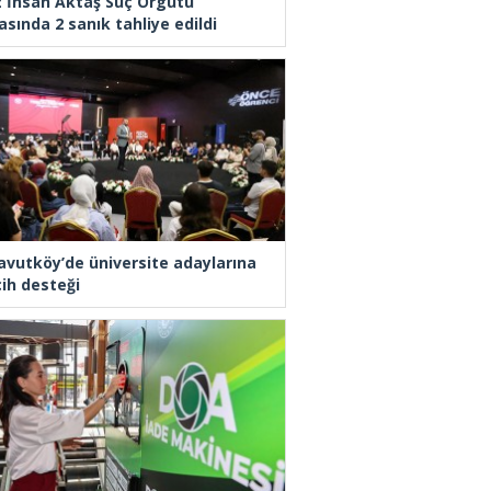
z İhsan Aktaş Suç Örgütü
asında 2 sanık tahliye edildi
avutköy’de üniversite adaylarına
cih desteği