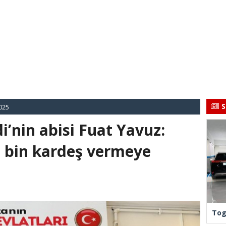
S
025
’nin abisi Fuat Yavuz:
l, bin kardeş vermeye
Tog