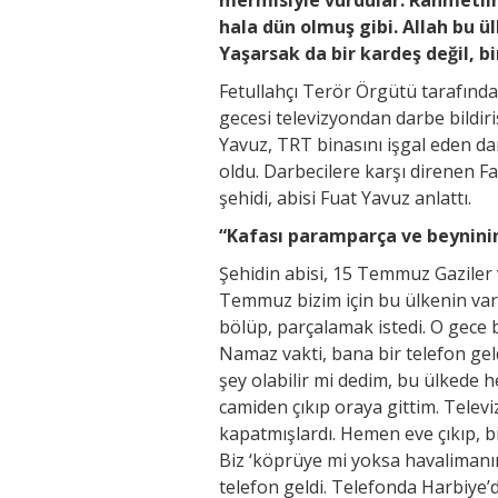
hala dün olmuş gibi. Allah bu ü
Yaşarsak da bir kardeş değil, b
Fetullahçı Terör Örgütü tarafınd
gecesi televizyondan darbe bildir
Yavuz, TRT binasını işgal eden dar
oldu. Darbecilere karşı direnen Fa
şehidi, abisi Fuat Yavuz anlattı.
“Kafası paramparça ve beyninin 
Şehidin abisi, 15 Temmuz Gaziler 
Temmuz bizim için bu ülkenin va
bölüp, parçalamak istedi. O gece
Namaz vakti, bana bir telefon geld
şey olabilir mi dedim, bu ülkede he
camiden çıkıp oraya gittim. Telev
kapatmışlardı. Hemen eve çıkıp, b
Biz ‘köprüye mi yoksa havalimanın
telefon geldi. Telefonda Harbiye’d