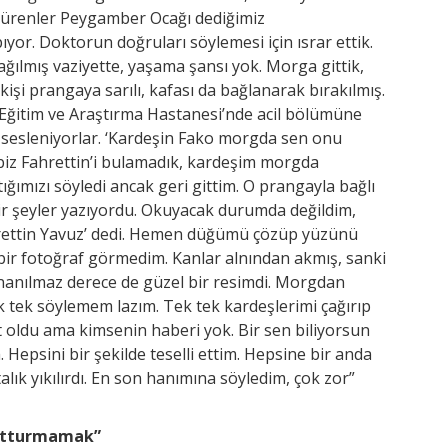
dürenler Peygamber Ocağı dediğimiz
yor. Doktorun doğruları söylemesi için ısrar ettik.
ağılmış vaziyette, yaşama şansı yok. Morga gittik,
işi prangaya sarılı, kafası da bağlanarak bırakılmış.
 Eğitim ve Araştırma Hastanesi’nde acil bölümüne
sesleniyorlar. ‘Kardeşin Fako morgda sen onu
biz Fahrettin’i bulamadık, kardeşim morgda
ğımızı söyledi ancak geri gittim. O prangayla bağlı
bir şeyler yazıyordu. Okuyacak durumda değildim,
hrettin Yavuz’ dedi. Hemen düğümü çözüp yüzünü
bir fotoğraf görmedim. Kanlar alnından akmış, sanki
inanılmaz derece de güzel bir resimdi. Morgdan
ek tek söylemem lazım. Tek tek kardeşlerimi çağırıp
t oldu ama kimsenin haberi yok. Bir sen biliyorsun
Hepsini bir şekilde teselli ettim. Hepsine bir anda
alık yıkılırdı. En son hanımına söyledim, çok zor”
utturmamak”