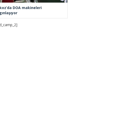
koz’da DOA makineleri
gınlaşıyor
d_camp_2]