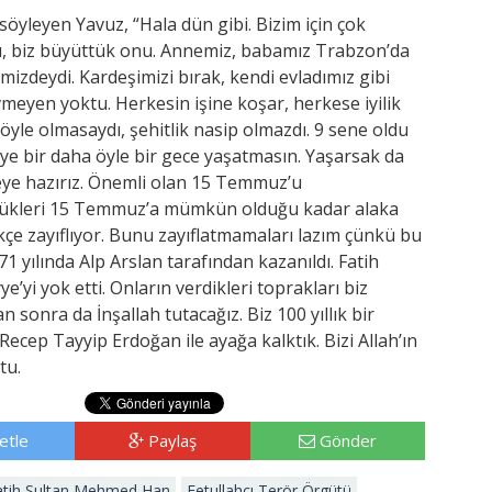
 söyleyen Yavuz, “Hala dün gibi. Bizim için çok
zdı, biz büyüttük onu. Annemiz, babamız Trabzon’da
imizdeydi. Kardeşimizi bırak, kendi evladımız gibi
eyen yoktu. Herkesin işine koşar, herkese iyilik
i öyle olmasaydı, şehitlik nasip olmazdı. 9 sene oldu
eye bir daha öyle bir gece yaşatmasın. Yaşarsak da
meye hazırız. Önemli olan 15 Temmuz’u
ükleri 15 Temmuz’a mümkün olduğu kadar alaka
çe zayıflıyor. Bunu zayıflatmamaları lazım çünkü bu
71 yılında Alp Arslan tarafından kazanıldı. Fatih
yi yok etti. Onların verdikleri toprakları biz
 sonra da İnşallah tutacağız. Biz 100 yıllık bir
ep Tayyip Erdoğan ile ayağa kalktık. Bizi Allah’ın
tu.
etle
Paylaş
Gönder
atih Sultan Mehmed Han
Fetullahçı Terör Örgütü