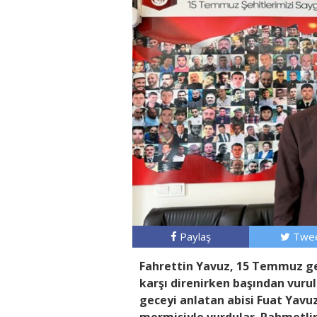
Paylaş
Twee
Fahrettin Yavuz, 15 Temmuz ge
karşı direnirken başından vurul
geceyi anlatan abisi Fuat Yavuz
mermisiyle vurdular. Rahmetlini