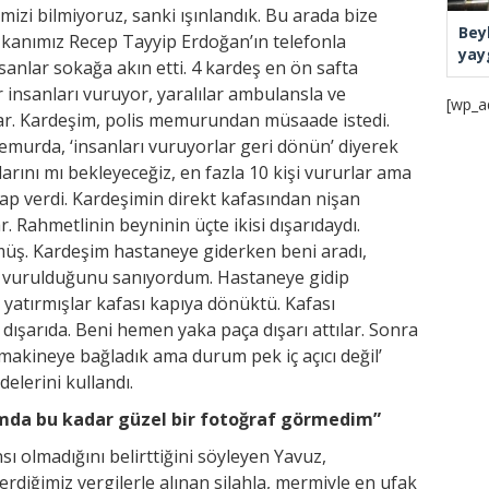
imizi bilmiyoruz, sanki ışınlandık. Bu arada bize
Bey
şkanımız Recep Tayyip Erdoğan’ın telefonla
yay
sanlar sokağa akın etti. 4 kardeş en ön safta
r insanları vuruyor, yaralılar ambulansla ve
[wp_a
lar. Kardeşim, polis memurundan müsaade istedi.
 Memurda, ‘insanları vuruyorlar geri dönün’ diyerek
arını mı bekleyeceğiz, en fazla 10 kişi vururlar ama
evap verdi. Kardeşimin direkt kafasından nişan
r. Rahmetlinin beyninin üçte ikisi dışarıdaydı.
ş. Kardeşim hastaneye giderken beni aradı,
n vurulduğunu sanıyordum. Hastaneye gidip
yatırmışlar kafası kapıya dönüktü. Kafası
dışarıda. Beni hemen yaka paça dışarı attılar. Sonra
 makineye bağladık ama durum pek iç açıcı değil’
delerini kullandı.
mda bu kadar güzel bir fotoğraf görmedim”
ı olmadığını belirttiğini söyleyen Yavuz,
diğimiz vergilerle alınan silahla, mermiyle en ufak