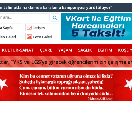
lınan talimatla hakkımda karalama kampanyası yürütülüyor”
ediye başkanlarından İl Başkanı Özdemir’e ziyaret
Ali Bingöl’den İBB’ye tepki
nden “Gök Kubbe’de, Mavi Vatan’da, Şanlı Topraklarda: İstanbul
a Sayfa
İletişim
eo Galeri
Foto Galeri
rhan Çerkez AK Parti’ye katıldı
KÜLTÜR-SANAT
ÇEVRE
YAŞAM
SAĞLIK
EĞİTİM
KÖŞE Y
 başkanı AK Parti’ye katılıyor
tar, “YKS ve LGS’ye girecek öğrencilerimizin çalışmala
Balıkesir’deki orman yangınına müdahale ediyor
uz”
aylarına tercih desteği