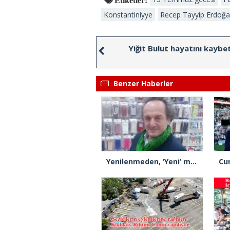
Konstantiniyye
Recep Tayyip Erdoğ
Yiğit Bulut hayatını kaybe
Benzer Haberler
Yenilenmeden, ‘Yeni’ mümkün mü?