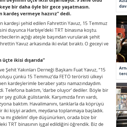
Azi
dav
lkeye bir daha öyle bir gece yaşatmasın.
in kardeş vermeye hazırız” dedi.
an kardeşi şehid edilen Fahrettin Yavuz, 15 Temmuz
isini duyunca Harbiye’deki TRT binasına koştu.
becilerin açtığı ateşle başından vurularak şehit
hrettin Yavuz arkasında iki evlat bıraktı. O geceyi ve
üçte ikisi dışarıda”
Arn
ve Şehit Yakınları Derneği Başkanı Fuat Yavuz, “15
ter
roluşu çünkü 15 Temmuz’da FETÖ teröristi ülkeyi
 ben kardeşlerimle beraber yatsı namazındaydım.
i. Telefona baktım, ‘darbe oluyor’ dediler. Böyle bir
r şey güllük gülistanlık. Karşımızda fırın vardı,
izyona baktım. Havalimanını, tanklarla da köprüyü
ir iki kişiyi aradım, meydana toplanmaya başladık.
a mı gidelim’ diye düşünürken, orada bize bir
eki TRT binasının işgal edildiğini öğrendik. Biz de