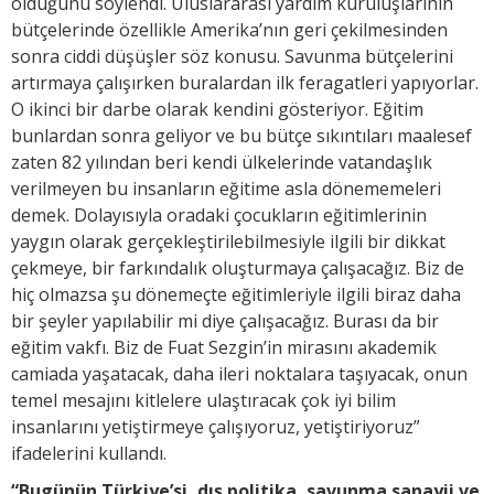
olduğunu söylendi. Uluslararası yardım kuruluşlarının
bütçelerinde özellikle Amerika’nın geri çekilmesinden
sonra ciddi düşüşler söz konusu. Savunma bütçelerini
artırmaya çalışırken buralardan ilk feragatleri yapıyorlar.
O ikinci bir darbe olarak kendini gösteriyor. Eğitim
bunlardan sonra geliyor ve bu bütçe sıkıntıları maalesef
zaten 82 yılından beri kendi ülkelerinde vatandaşlık
verilmeyen bu insanların eğitime asla dönememeleri
demek. Dolayısıyla oradaki çocukların eğitimlerinin
yaygın olarak gerçekleştirilebilmesiyle ilgili bir dikkat
çekmeye, bir farkındalık oluşturmaya çalışacağız. Biz de
hiç olmazsa şu dönemeçte eğitimleriyle ilgili biraz daha
bir şeyler yapılabilir mi diye çalışacağız. Burası da bir
eğitim vakfı. Biz de Fuat Sezgin’in mirasını akademik
camiada yaşatacak, daha ileri noktalara taşıyacak, onun
temel mesajını kitlelere ulaştıracak çok iyi bilim
insanlarını yetiştirmeye çalışıyoruz, yetiştiriyoruz”
ifadelerini kullandı.
“Bugünün Türkiye’si, dış politika, savunma sanayii ve