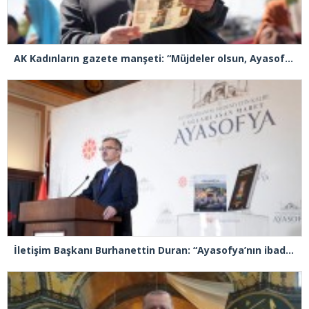
AK Kadınların gazete manşeti: “Müjdeler olsun, Ayasofya açıldı”
İletişim Başkanı Burhanettin Duran: “Ayasofya’nın ibadete açılması adeta bir Kızılelma’ydı”