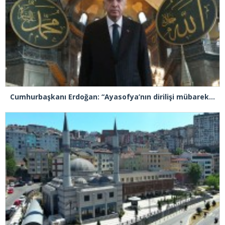
Cumhurbaşkanı Erdoğan: “Ayasofya’nın dirilişi mübarek olsun”