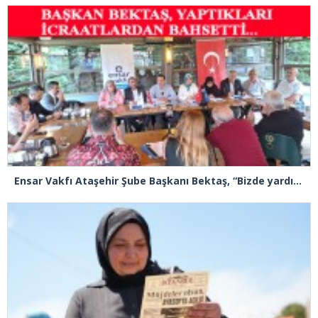
Ensar Vakfı Ataşehir Şube Başkanı Bektaş, “Bizde yardım kelimesi yok, bizde paylaşmak ve hediyeleşmek var”