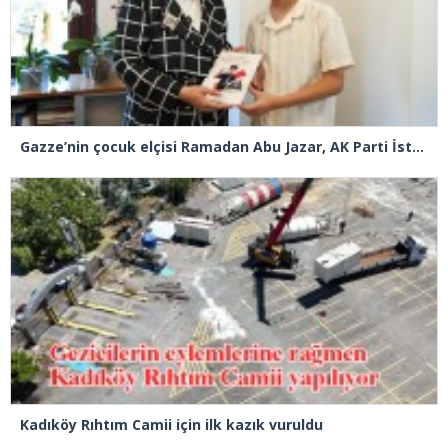
Gazze’nin çocuk elçisi Ramadan Abu Jazar, AK Parti İstanbul İl Başkanlığını ziyaret etti
Kadıköy Rıhtım Camii için ilk kazık vuruldu