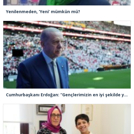
Yenilenmeden, ‘Yeni’ mümkün mü?
Cumhurbaşkanı Erdoğan: “Gençlerimizin en iyi şekilde yetişmeniz için tüm gücümüzle çalışıyoruz”