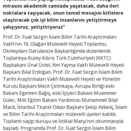
mirasını akademik camiada yaşatacak, daha ileri
noktalara taşıyacak, onun temel mesajını kitlelere
ulaştıracak çok iyi bilim insanlarını yetiştirmeye
çalışıyoruz, yetiştiriyoruz”
Prof. Dr. Fuat Sezgin İslam Bilim Tarihi Araştırmaları
Vakfı’nın 16. Olağan Mütevelli Heyeti Toplantısı,
Okmeydanı Darülaceze Başkanlığında düzenlendi.
Toplantıya Kuzey Kıbrıs Türk Cumhuriyeti (KKTC)
Başbakanı Ünal Üstel, İlim Yayma Vakfı Mütevelli Heyeti
Başkanı Bilal Erdoğan, Prof. Dr. Fuat Sezgin İslam Bilim
Tarihi Araştırmaları Vakfı Mütevelli Heyeti ve Yönetim
Kurulu Başkanı Mecit Çetinkaya, Avrupa Birliği eski
Bakanı Egemen Bağış, eski İçişleri Bakanı Muammer
Güler, Milli Eğitim Bakanı Yardımcısı Muhammet Bilal
Macit, İstanbul Ticaret Odası Başkanı Şekip Aldaviç, İslam
ve Bilim Tarihi Araştırmaları mütevelli üyeleri katıldı.
Toplantı saygı duruşu ve İstiklal Marşı’nın okunmasıyla
başladı. Programda Prof. Dr. Fuat Sezgin İslam Bilim