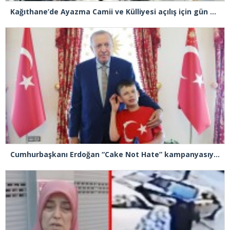
Kağıthane’de Ayazma Camii ve Külliyesi açılış için gün sayıyor
Cumhurbaşkanı Erdoğan “Cake Not Hate” kampanyasıyla tanınan Joshua Harris’i kabul etti