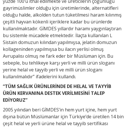
yüzde 100’ü ithal edilmekte ve üreticilerin çoğunluğu
gayrimüslimler olduğu için üretimlerinde, alternatifleri
olduğu halde, alkolden tutun tüketilmesi haram kılınmış
çeşitli hayvan kökenli içeriklere kadar bu ürünlerde
kullanılmaktadır. GİMDES yıllardır haramı yaygınlaştıran
bu sistemle mücadele etmektedir. İlaçta kullanılan L
Sistain domuzun kılından yapılmışsa, jelatin domuzun
kollageninden yapılmışsa bu ilacın yerlisi olmuş
Avrupalısı olmuş ne fark eder bir Müslüman için. Bu
sebeple, bu tehlikeye karşı yerli ve milli ürün sloganı
yerine helal ve tayyib yerli ve milli ürün sloganı
kullanılmalıdır” ifadelerini kullandı.
“TÜM SAĞLIK ÜRÜNLERİNDE DE HELAL VE TAYYİB
ÜRÜN KERVANINA DESTEK VERİLMESİNİ TALEP
EDİYORUZ”
2005 yılından beri GİMDES’in hem yurt içine, hem yurt
dışına bütün Müslümanlar için Türkiye’de üretilen 14 bin
çeşit helal ve yerli ürüne helal ve tayyib sertifikası