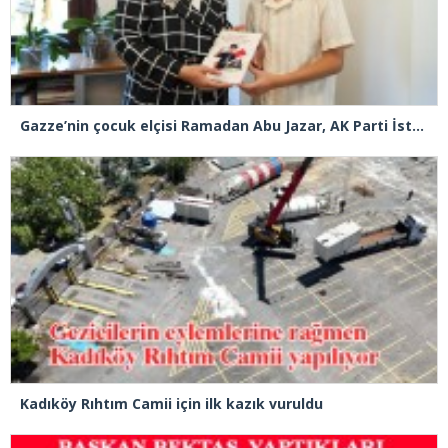
Gazze’nin çocuk elçisi Ramadan Abu Jazar, AK Parti İstanbul İl Başkanlığını ziyaret etti
Kadıköy Rıhtım Camii için ilk kazık vuruldu