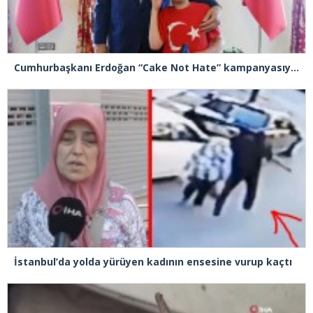
Cumhurbaşkanı Erdoğan “Cake Not Hate” kampanyasıyla tanınan Joshua Harris’i kabul etti
İstanbul’da yolda yürüyen kadının ensesine vurup kaçtı