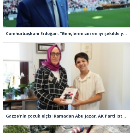
Cumhurbaşkanı Erdoğan: “Gençlerimizin en iyi şekilde yetişmeniz için tüm gücümüzle çalışıyoruz”
Gazze’nin çocuk elçisi Ramadan Abu Jazar, AK Parti İstanbul İl Başkanlığını ziyaret etti