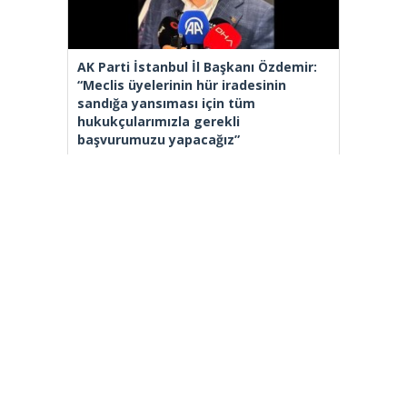
AK Parti İstanbul İl Başkanı Özdemir:
“Meclis üyelerinin hür iradesinin
sandığa yansıması için tüm
hukukçularımızla gerekli
başvurumuzu yapacağız”
[wp_ad_camp_2]
Gazete Manşetleri
Günlük Burç Yorumları
Haber Gönder
İletişim
Sitene Ekle
TCMB Döviz Kurları & Döviz Çevirici
Tüm Manşetler
Tüm Yazarlar
istanbultakipte.com © 2020 Tüm Hakları saklıdır, kaynak
gösterilmeden içerik kopyalanamaz.