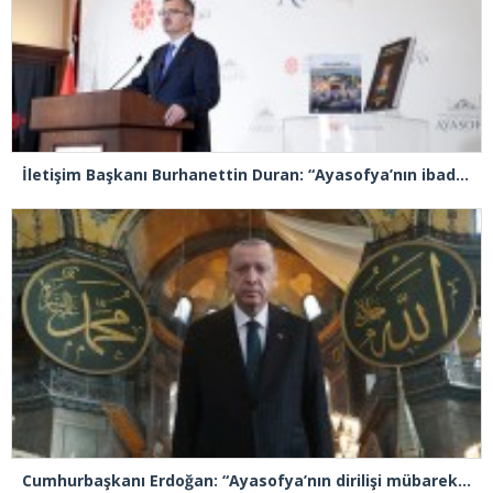
İletişim Başkanı Burhanettin Duran: “Ayasofya’nın ibadete açılması adeta bir Kızılelma’ydı”
Cumhurbaşkanı Erdoğan: “Ayasofya’nın dirilişi mübarek olsun”