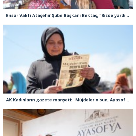
Ensar Vakfı Ataşehir Şube Başkanı Bektaş, “Bizde yardım kelimesi yok, bizde paylaşmak ve hediyeleşmek var”
AK Kadınların gazete manşeti: “Müjdeler olsun, Ayasofya açıldı”