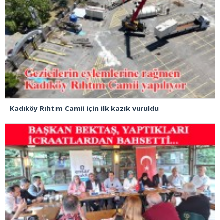
Kadıköy Rıhtım Camii için ilk kazık vuruldu