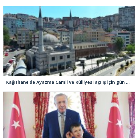
Kağıthane’de Ayazma Camii ve Külliyesi açılış için gün sayıyor