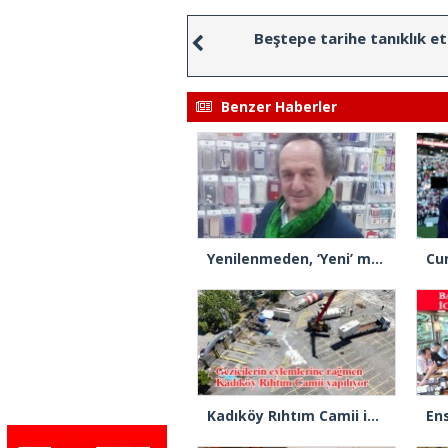
Beştepe tarihe tanıklık et
Benzer Haberler
Yenilenmeden, ‘Yeni’ mümkün mü?
Kadıköy Rıhtım Camii için ilk kazık vuruldu