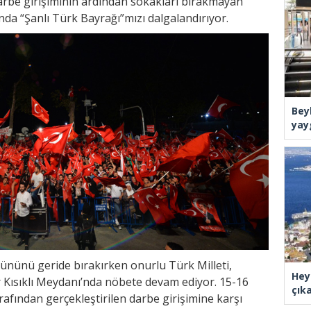
rbe girişiminin ardından sokakları bırakmayan
’nda “Şanlı Türk Bayrağı”mızı dalgalandırıyor.
Bey
yay
 gününü geride bırakırken onurlu Türk Milleti,
Hey
ar Kısıklı Meydanı’nda nöbete devam ediyor. 15-16
çık
fından gerçekleştirilen darbe girişimine karşı