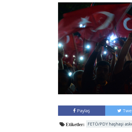
Paylaş
Twe
FETÖ/PDY haşhaşi aske
Etiketler: