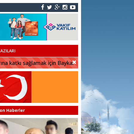
AZILARI
rına katkı sağlamak için Baykar
on Haberler