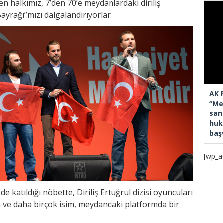
 halkımız, 7’den 70’e meydanlardaki diriliş
ayrağı”mızı dalgalandırıyorlar.
AK 
“Mec
san
huk
baş
[wp_a
 katıldığı nöbette, Diriliş Ertuğrul dizisi oyuncuları
 ve daha birçok isim, meydandaki platformda bir