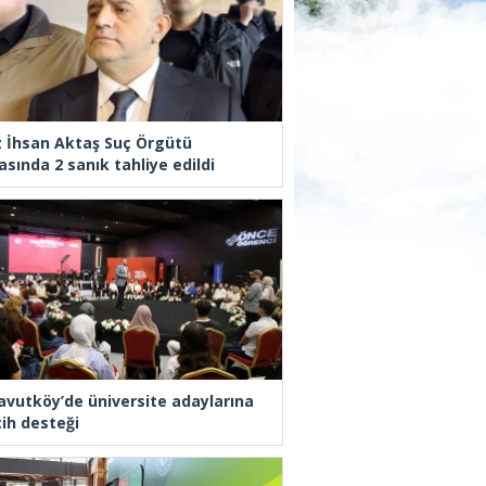
z İhsan Aktaş Suç Örgütü
asında 2 sanık tahliye edildi
avutköy’de üniversite adaylarına
cih desteği