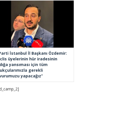
Parti İstanbul İl Başkanı Özdemir:
lis üyelerinin hür iradesinin
dığa yansıması için tüm
ukçularımızla gerekli
vurumuzu yapacağız”
d_camp_2]