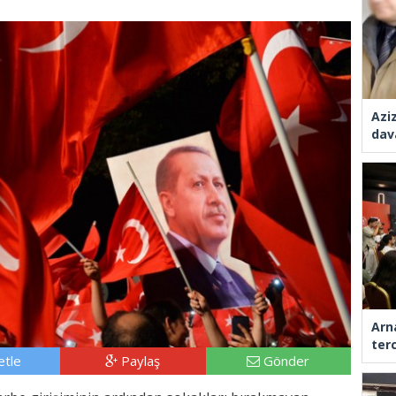
Azi
dav
Arn
ter
tle
Paylaş
Gönder