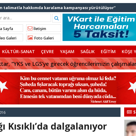
lınan talimatla hakkımda karalama kampanyası yürütülüyor”
ediye başkanlarından İl Başkanı Özdemir’e ziyaret
Ali Bingöl’den İBB’ye tepki
nden “Gök Kubbe’de, Mavi Vatan’da, Şanlı Topraklarda: İstanbul
a Sayfa
İletişim
eo Galeri
Foto Galeri
rhan Çerkez AK Parti’ye katıldı
KÜLTÜR-SANAT
ÇEVRE
YAŞAM
SAĞLIK
EĞİTİM
KÖŞE Y
 başkanı AK Parti’ye katılıyor
tar, “YKS ve LGS’ye girecek öğrencilerimizin çalışmala
Balıkesir’deki orman yangınına müdahale ediyor
uz”
aylarına tercih desteği
S
016
ı Kısıklı’da dalgalanıyor