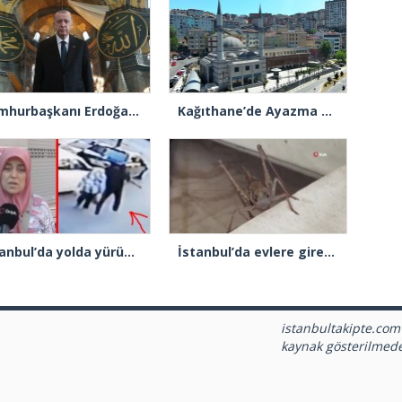
Cumhurbaşkanı Erdoğan: “Ayasofya’nın dirilişi mübarek olsun”
Kağıthane’de Ayazma Camii ve Külliyesi açılış için gün sayıyor
İstanbul’da yolda yürüyen kadının ensesine vurup kaçtı
İstanbul’da evlere giren dev çekirgeler paniğe neden oldu
istanbultakipte.com
kaynak gösterilmed