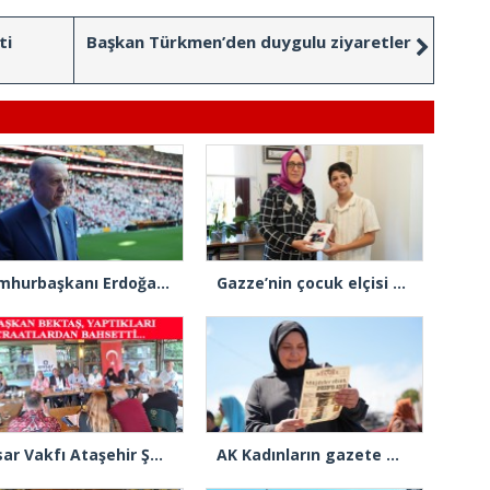
ti
Başkan Türkmen’den duygulu ziyaretler
Cumhurbaşkanı Erdoğan: “Gençlerimizin en iyi şekilde yetişmeniz için tüm gücümüzle çalışıyoruz”
Gazze’nin çocuk elçisi Ramadan Abu Jazar, AK Parti İstanbul İl Başkanlığını ziyaret etti
Ensar Vakfı Ataşehir Şube Başkanı Bektaş, “Bizde yardım kelimesi yok, bizde paylaşmak ve hediyeleşmek var”
AK Kadınların gazete manşeti: “Müjdeler olsun, Ayasofya açıldı”