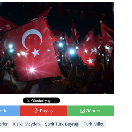
etle
Paylaş
Gönder
rleri
Kısıklı Meydanı
Şanlı Türk Bayrağı
Türk Milleti