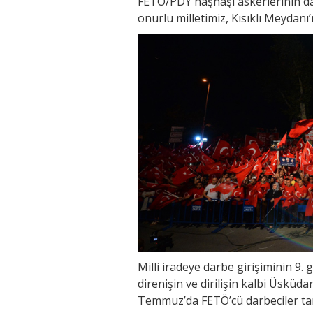
FETÖ/PDY haşhaşi askerlerinin da
onurlu milletimiz, Kısıklı Meydanı
Milli iradeye darbe girişiminin 9.
direnişin ve dirilişin kalbi Üsküd
Temmuz’da FETÖ’cü darbeciler tara