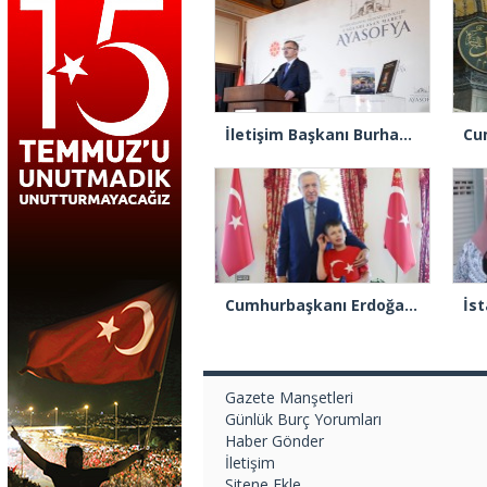
İletişim Başkanı Burhanettin Duran: “Ayasofya’nın ibadete açılması adeta bir Kızılelma’ydı”
Cumhurbaşkanı Erdoğan “Cake Not Hate” kampanyasıyla tanınan Joshua Harris’i kabul etti
Gazete Manşetleri
Günlük Burç Yorumları
Haber Gönder
İletişim
Sitene Ekle