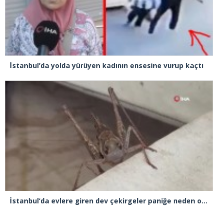
İstanbul’da yolda yürüyen kadının ensesine vurup kaçtı
İstanbul’da evlere giren dev çekirgeler paniğe neden oldu