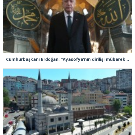
Cumhurbaşkanı Erdoğan: “Ayasofya’nın dirilişi mübarek olsun”