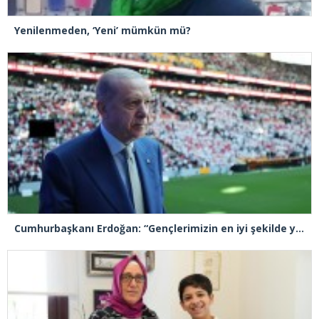
Yenilenmeden, ‘Yeni’ mümkün mü?
Cumhurbaşkanı Erdoğan: “Gençlerimizin en iyi şekilde yetişmeniz için tüm gücümüzle çalışıyoruz”