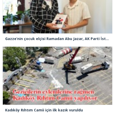
Gazze’nin çocuk elçisi Ramadan Abu Jazar, AK Parti İstanbul İl Başkanlığını ziyaret etti
Kadıköy Rıhtım Camii için ilk kazık vuruldu