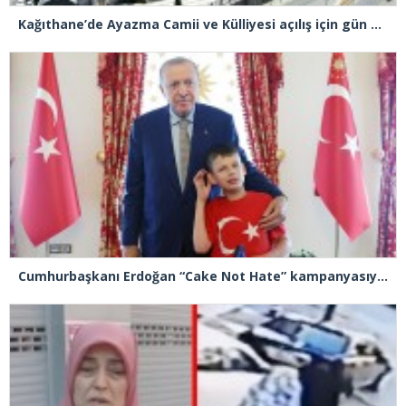
Kağıthane’de Ayazma Camii ve Külliyesi açılış için gün sayıyor
Cumhurbaşkanı Erdoğan “Cake Not Hate” kampanyasıyla tanınan Joshua Harris’i kabul etti