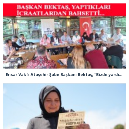
Ensar Vakfı Ataşehir Şube Başkanı Bektaş, “Bizde yardım kelimesi yok, bizde paylaşmak ve hediyeleşmek var”