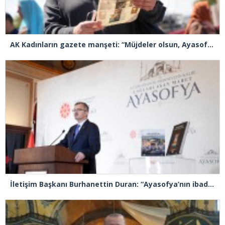
AK Kadınların gazete manşeti: “Müjdeler olsun, Ayasofya açıldı”
İletişim Başkanı Burhanettin Duran: “Ayasofya’nın ibadete açılması adeta bir Kızılelma’ydı”