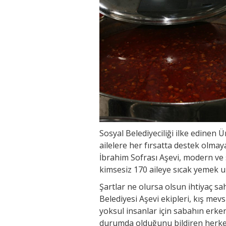
Sosyal Belediyeciliği ilke edinen
ailelere her fırsatta destek olmay
İbrahim Sofrası Aşevi, modern ve 
kimsesiz 170 aileye sıcak yemek ul
Şartlar ne olursa olsun ihtiyaç s
Belediyesi Aşevi ekipleri, kış mev
yoksul insanlar için sabahın erk
durumda olduğunu bildiren herkese