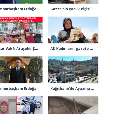
Cumhurbaşkanı Erdoğan: “Gençlerimizin en iyi şekilde yetişmeniz için tüm gücümüzle çalışıyoruz”
Gazze’nin çocuk elçisi Ramadan Abu Jazar, AK Parti İstanbul İl Başkanlığını ziyaret etti
Ensar Vakfı Ataşehir Şube Başkanı Bektaş, “Bizde yardım kelimesi yok, bizde paylaşmak ve hediyeleşmek var”
AK Kadınların gazete manşeti: “Müjdeler olsun, Ayasofya açıldı”
Cumhurbaşkanı Erdoğan: “Ayasofya’nın dirilişi mübarek olsun”
Kağıthane’de Ayazma Camii ve Külliyesi açılış için gün sayıyor