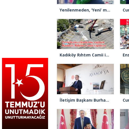
Yenilenmeden, ‘Yeni’ mümkün mü?
Kadıköy Rıhtım Camii için ilk kazık vuruldu
İletişim Başkanı Burhanettin Duran: “Ayasofya’nın ibadete açılması adeta bir Kızılelma’ydı”