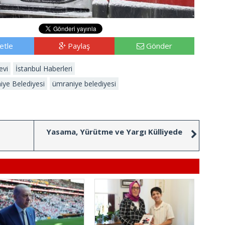
etle
Paylaş
Gönder
evi
İstanbul Haberleri
niye Belediyesi
ümraniye belediyesi
Yasama, Yürütme ve Yargı Külliyede