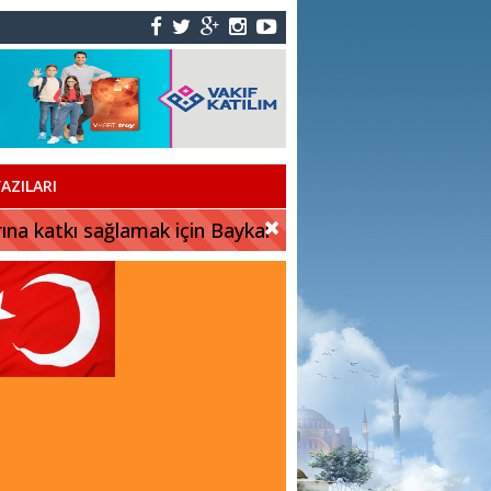
AZILARI
rına katkı sağlamak için Baykar