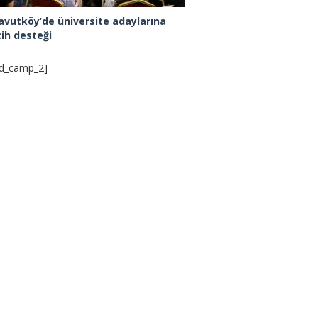
avutköy’de üniversite adaylarına
cih desteği
d_camp_2]