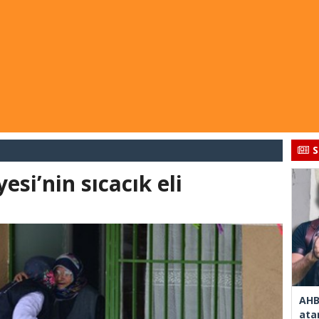
S
si’nin sıcacık eli
AHB
ata