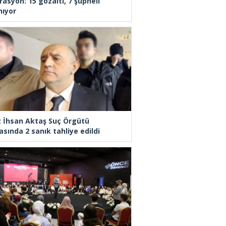
rasyon: 15 gözaltı, 7 şüpheli
nıyor
z İhsan Aktaş Suç Örgütü
asında 2 sanık tahliye edildi