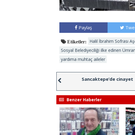
Paylaş
Twe
Halil İbrahim Sofrası Aş
Etiketler:
Sosyal Belediyeciliği ilke edinen Ümra
yardıma muhtaç aileler
Sancaktepe’de cinayet
Benzer Haberler