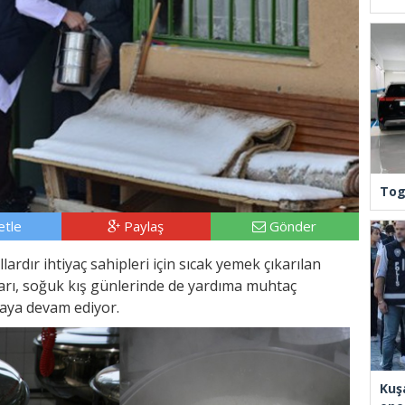
Tog
tle
Paylaş
Gönder
ardır ihtiyaç sahipleri için sıcak yemek çıkarılan
ları, soğuk kış günlerinde de yardıma muhtaç
maya devam ediyor.
Kuş