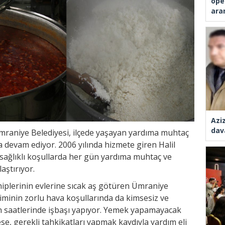
ope
ara
Azi
dav
 Ümraniye Belediyesi, ilçede yaşayan yardıma muhtaç
a devam ediyor. 2006 yılında hizmete giren Halil
sağlıklı koşullarda her gün yardıma muhtaç ve
aştırıyor.
ahiplerinin evlerine sıcak aş götüren Ümraniye
siminin zorlu hava koşullarında da kimsesiz ve
en saatlerinde işbaşı yapıyor. Yemek yapamayacak
, gerekli tahkikatları yapmak kaydıyla yardım eli