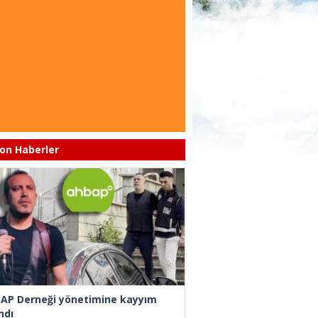
on Haberler
AP Derneği yönetimine kayyım
ndı