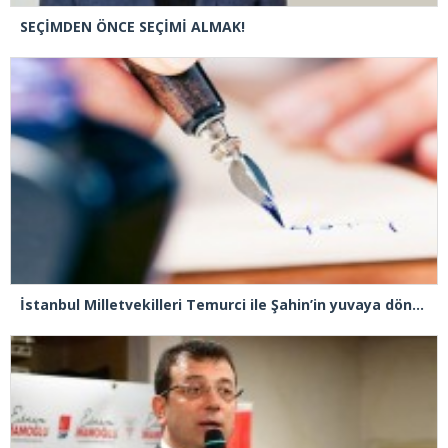
SEÇİMDEN ÖNCE SEÇİMİ ALMAK!
İstanbul Milletvekilleri Temurci ile Şahin’in yuvaya dönmeleri niye engelleniyor?