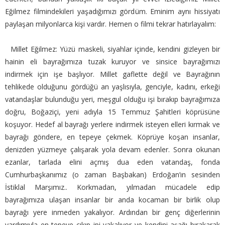
Eğilmez filmindekileri yaşadığımızı gördüm. Eminim aynı hissiyatı
paylaşan milyonlarca kişi vardır. Hemen o filmi tekrar hatırlayalım:
Millet Eğilmez: Yüzü maskeli, siyahlar içinde, kendini gizleyen bir
hainin eli bayrağımıza tuzak kuruyor ve sinsice bayrağımızı
indirmek için işe başlıyor. Millet gaflette değil ve Bayrağının
tehlikede olduğunu gördüğü an yaşlısıyla, genciyle, kadını, erkeği
vatandaşlar bulunduğu yeri, meşgul olduğu işi bırakıp bayrağımıza
doğru, Boğaziçi, yeni adıyla 15 Temmuz Şahitleri köprüsüne
koşuyor. Hedef al bayrağı yerlere indirmek isteyen elleri kırmak ve
bayrağı göndere, en tepeye çekmek. Köprüye koşan insanlar,
denizden yüzmeye çalışarak yola devam edenler. Sonra okunan
ezanlar, tarlada elini açmış dua eden vatandaş, fonda
Cumhurbaşkanımız (o zaman Başbakan) Erdoğan’ın sesinden
İstiklal Marşımız.. Korkmadan, yılmadan mücadele edip
bayrağımıza ulaşan insanlar bir anda kocaman bir birlik olup
bayrağı yere inmeden yakalıyor. Ardından bir genç diğerlerinin
yardımıyla en tepeye çıkıp ipi yakalıyor ve kendini aşağı bırakarak