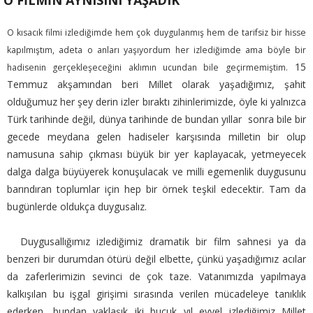
O FİLMİN AYNISINI YAŞADIK
O kısacık filmi izlediğimde hem çok duygulanmış hem de tarifsiz bir hisse
kapılmıştım, adeta o anları yaşıyordum her izlediğimde ama böyle bir
15
hadisenin gerçekleşeceğini aklımın ucundan bile geçirmemiştim.
Temmuz akşamından beri Millet olarak yaşadığımız, şahit
olduğumuz her şey derin izler bıraktı zihinlerimizde, öyle ki yalnızca
Türk tarihinde değil, dünya tarihinde de bundan yıllar sonra bile bir
gecede meydana gelen hadiseler karşısında milletin bir olup
namusuna sahip çıkması büyük bir yer kaplayacak, yetmeyecek
dalga dalga büyüyerek konuşulacak ve milli egemenlik duygusunu
barındıran toplumlar için hep bir örnek teşkil edecektir. Tam da
bugünlerde oldukça duygusalız.
Duygusallığımız izlediğimiz dramatik bir film sahnesi ya da
benzeri bir durumdan ötürü değil elbette, çünkü yaşadığımız acılar
da zaferlerimizin sevinci de çok taze. Vatanımızda yapılmaya
kalkışılan bu işgal girişimi sırasında verilen mücadeleye tanıklık
ederken, bundan yaklaşık iki buçuk yıl evvel izlediğimiz Millet