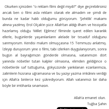
Okurken içinizden “o reklam filmi değil miydi?” diye geçirebilirsiniz
ancak ben o filmi asla reklam olarak ele almadım ve şimdi de
bunda ne kadar haklı olduğumu görüyorum. ‘Şehitlik’ makamı
alnına yazılmış Erol Olçak’ın yüce Allah’tan aldığı ilham ve hissiyatla
hazırlamış olduğu ‘Millet Eğilmez’ filminde işaret edilen karanlık
ellerle, bugünlerde yaşanılanların alelade bir tesadüf olduğunu
sanmıyorum. Kendisi malum olmuşçasına 15 Temmuzu anlatmış.
İzleyip duruyorum yine o filmi, tabi izlerken duygulanıyorum, sonra
bugün al bayrağımızın gönderde olmasına, vatanımızın dört
yanında nöbetler tutan kalpler olmasına, elimden geldiğince o
nöbetlerde saf tuttuğuma, gökyüzünde yankılanan ezanlarımıza,
zalimlerin hüsrana uğramasına ve bu yazıyı yazma imkânını verdiği
için Allah’a binlerce kez şükrediyorum. Allah vatanımızı bir daha
böyle bir imtihanla sınamasın.
Allah’a emanet olun.
Tuğba Şahin