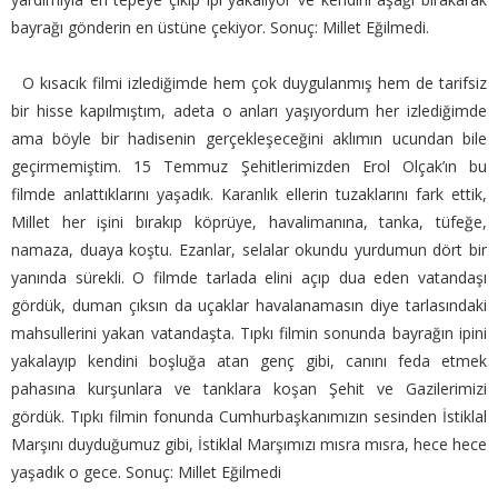
bayrağı gönderin en üstüne çekiyor. Sonuç: Millet Eğilmedi.
O kısacık filmi izlediğimde hem çok duygulanmış hem de tarifsiz
bir hisse kapılmıştım, adeta o anları yaşıyordum her izlediğimde
ama böyle bir hadisenin gerçekleşeceğini aklımın ucundan bile
geçirmemiştim. 15 Temmuz Şehitlerimizden Erol Olçak’ın bu
filmde anlattıklarını yaşadık. Karanlık ellerin tuzaklarını fark ettik,
Millet her işini bırakıp köprüye, havalimanına, tanka, tüfeğe,
namaza, duaya koştu. Ezanlar, selalar okundu yurdumun dört bir
yanında sürekli. O filmde tarlada elini açıp dua eden vatandaşı
gördük, duman çıksın da uçaklar havalanamasın diye tarlasındaki
mahsullerini yakan vatandaşta. Tıpkı filmin sonunda bayrağın ipini
yakalayıp kendini boşluğa atan genç gibi, canını feda etmek
pahasına kurşunlara ve tanklara koşan Şehit ve Gazilerimizi
gördük. Tıpkı filmin fonunda Cumhurbaşkanımızın sesinden İstiklal
Marşını duyduğumuz gibi, İstiklal Marşımızı mısra mısra, hece hece
yaşadık o gece. Sonuç: Millet Eğilmedi