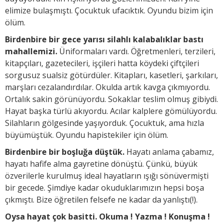
elimize bulaşmıştı. Çocuktuk ufacıktık. Oyundu bizim için
ölüm.
Birdenbire bir gece yarısı silahlı kalabalıklar bastı
mahallemizi.
Üniformaları vardı. Öğretmenleri, terzileri,
kitapçıları, gazetecileri, işçileri hatta köydeki çiftçileri
sorgusuz sualsiz götürdüler. Kitapları, kasetleri, şarkıları,
marşları cezalandırdılar. Okulda artık kavga çıkmıyordu.
Ortalık sakin görünüyordu. Sokaklar teslim olmuş gibiydi.
Hayat başka türlü akıyordu. Acılar kalplere gömülüyordu.
Silahların gölgesinde yaşıyorduk. Çocuktuk, ama hızla
büyümüştük. Oyundu hapistekiler için ölüm.
Birdenbire bir boşluğa düştük.
Hayatı anlama çabamız,
hayatı hafife alma gayretine dönüştü. Çünkü, büyük
özverilerle kurulmuş ideal hayatların ışığı sönüvermişti
bir gecede. Şimdiye kadar okuduklarımızın hepsi boşa
çıkmıştı. Bize öğretilen felsefe ne kadar da yanlıştı(!).
Oysa hayat çok basitti. Okuma ! Yazma ! Konuşma !