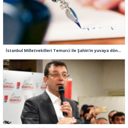
İstanbul Milletvekilleri Temurci ile Şahin’in yuvaya dönmeleri niye engelleniyor?