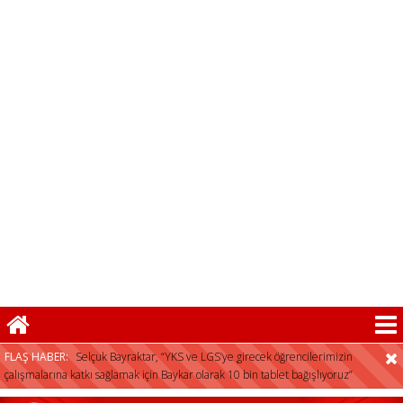
tercih desteği
FLAŞ HABER:
Selçuk Bayraktar, “YKS ve LGS’ye girecek öğrencilerimizin
çalışmalarına katkı sağlamak için Baykar olarak 10 bin tablet bağışlıyoruz”