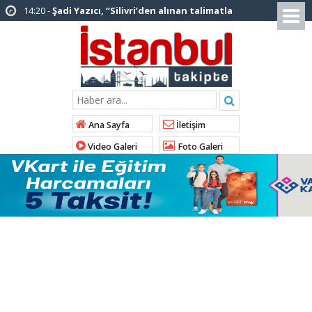
hakkımda karalama kampanyası yürütülüyor”
12:12 -
AK Parti’ye katılan ilçe belediye
başkanlarından İl Başkanı Özdemir’e ziyaret
01:00 -
Tuzla Belediye Başkanı Eren Ali
Bingöl’den İBB’ye tepki
12:26 -
İstanbul Emniyet Müdürlüğünden
Ana Sayfa
İletişim
“Gök Kubbe’de, Mavi Vatan’da, Şanlı Topraklarda:
Video Galeri
Foto Galeri
İstanbul Emniyeti Her Yerde” paylaşımı
19:26 -
Çekmeköy Belediye Başkanı Orhan
Çerkez AK Parti’ye katıldı
16:56 -
İstanbul’da 4 CHP’li belediye başkanı
AK Parti’ye katılıyor
14:10 -
Pendik Belediyesi ekipleri
Balıkesir’deki orman yangınına müdahale ediyor
01:04 -
Arnavutköy’de üniversite adaylarına