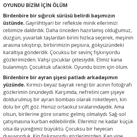
OYUNDU BİZİM İÇİN ÖLÜM
Birdenbire bir sığırcık sürüsü belirdi başımızın
üstünde.
Gayriihtiyari bir refleksle minik ellerimizi
cebimize daldırdık. Daha önceden hazırlamış olduğumuz,
düzgün, yuvarlak taşlardan birini hızlıca seçerek, meşinin
arasına sıkıştırıp, birbirimizin peşisıra, gökyüzündeki
karaltıya gönderdik. Çocuksu bir sevinç fışkırıyordu
gözlerimizden. Vahşi çocuklar çetesiydik. Elimiz kana
bulanmıştı. Çocuktuk ufacıktık. Oyundu bizim için ölüm.
Birdenbire bir ayran şişesi patladı arkadaşımın
yüzünde.
Kırmızı-beyaz bayrak rengi bir acının fotoğrafı
gözlerimin önündeydi. Karşımda, nefretini cam şişeye
doldurulmuş bir ayran bombası olarak roketleyen, kin
dolu bir çift göz. Henüz ortaokul sıralarındaydık. Ama
olsun, birilerine göre sıramız gelmiş olmalıydı. Sağ-sol
çatışmasına kurban edilebilirdik. Ellerimiz ne kadar küçük
olsa da yüreğimiz büyüktü. Çocuksu bir heyecan
duyuyorduk. Kin fışkırıyordu gözlerimizden. Kan yine