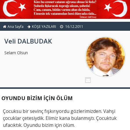
Ana Sayfa
KÖŞE YAZILARI
16.12.2011
Veli DALBUDAK
Selam Olsun
OYUNDU BİZİM İÇİN ÖLÜM
Çocuksu bir sevinç fışkırıyordu gözlerimizden. Vahşi
çocuklar çetesiydik. Elimiz kana bulanmıştı. Çocuktuk
ufacıktık. Oyundu bizim için ölüm.