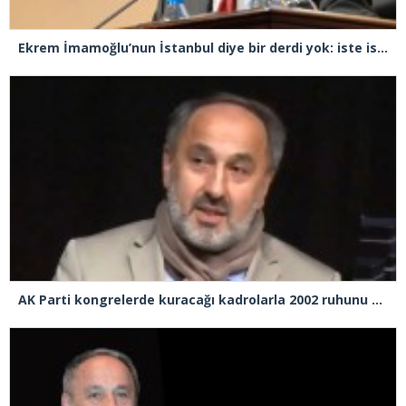
Ekrem İmamoğlu’nun İstanbul diye bir derdi yok: iste ispatı!
AK Parti kongrelerde kuracağı kadrolarla 2002 ruhunu yakalayabilecek mi?