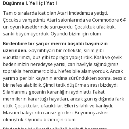
Düşünme !. Ye ! İç ! Yat !
Tam o sıralarda icat olan Atari imdadımıza yetişti.
Çocuksu vahşetimiz Atari salonlarında ve Commodore 64’
ün oyun kasetlerinde sürüyordu. Çocuktuk ufacıktık,
sanki büyümüyorduk. Oyundu bizim için ölüm.
Birdenbire bir şarjör mermi boşaldı başımızın
üzerinden.
Gayriihtiyari bir refleksle, sırım gibi
vücutlarımızı, buz gibi toprağa yapıştırdık. Kaslı ve çevik
bedenimizin neredeyse yarısı, can havliyle sığındığımız
toprakla hercümerc oldu. Nefes bile alamıyorduk. Ancak
yarım siper bir kayanın ardına süründükten sonra, sessiz
bir nefes alabildik. Şimdi tetik düşürme sırası bizdeydi.
Silahlarımız gecenin karanlığını aydınlattı. Fakat
mermilerin kararttığı hayatları, ancak gün ışıdığında fark
ettik. Çocuktular, ufacıktılar. Elleri silahlı ve kanlıydı.
Masum bakıyordu cansız gözleri. Büyümüş asker
olmuştuk. Oyundu bizim için ölüm.