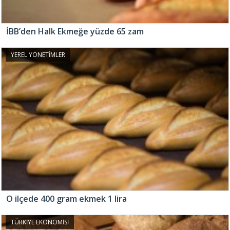
İBB’den Halk Ekmeğe yüzde 65 zam
YEREL YÖNETİMLER
O ilçede 400 gram ekmek 1 lira
TÜRKİYE EKONOMİSİ