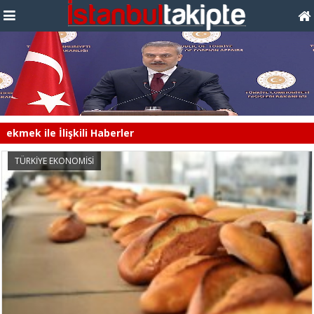
ekmek ile İlişkili Haberler
TÜRKİYE EKONOMİSİ