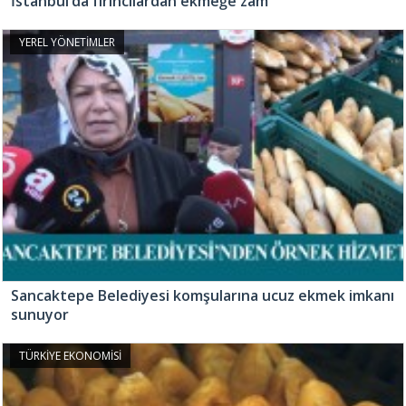
İstanbul’da fırıncılardan ekmeğe zam
YEREL YÖNETİMLER
Sancaktepe Belediyesi komşularına ucuz ekmek imkanı
sunuyor
TÜRKİYE EKONOMİSİ