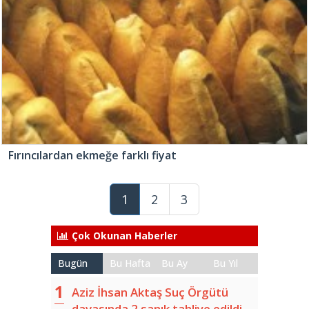
Fırıncılardan ekmeğe farklı fiyat
1
2
3
Çok Okunan Haberler
Bugün
Bu Hafta
Bu Ay
Bu Yıl
Aziz İhsan Aktaş Suç Örgütü
davasında 2 sanık tahliye edildi