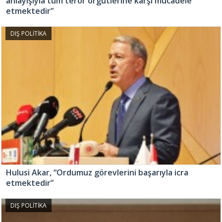
anlayışıyla tüm terör örgütlerine karşı mücadele
etmektedir”
DIŞ POLİTİKA
Hulusi Akar, “Ordumuz görevlerini başarıyla icra
etmektedir”
DIŞ POLİTİKA