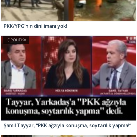
PKK/YPG’nin dini imanı yok!
İÇ POLİTİKA
Şamil Tayyar, “PKK ağzıyla konuşma, soytarılık yapma!”