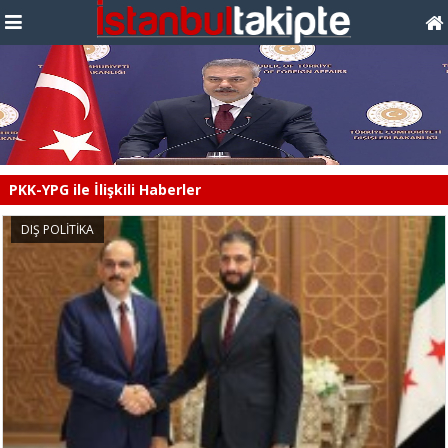
PKK-YPG ile İlişkili Haberler
DIŞ POLİTİKA