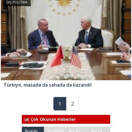
DIŞ POLİTİKA
Türkiye, masada da sahada da kazandı!
1
2
Çok Okunan Haberler
Bugün
Bu Hafta
Bu Ay
Bu Yıl