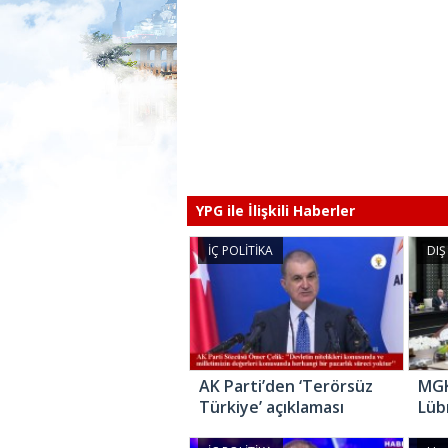
YPG ile İlişkili Haberler
İÇ POLİTİKA
DIŞ
AK Parti’den ‘Terörsüz
MGK 
Türkiye’ açıklaması
Lüb
hük