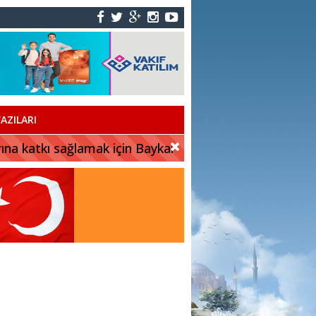
AZILARI
rına katkı sağlamak için Baykar