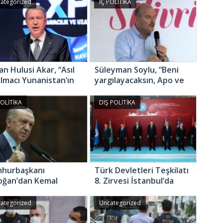
Fransa’yı vurdu!
ategorized
İÇ POLİTİKA
an Hulusi Akar, “Asıl
Süleyman Soylu, “Beni
ılmacı Yunanistan’ın
yargılayacaksın, Apo ve
endisidir”
Selo’yu serbest
bırakacaksınız!”
POLİTİKA
DIŞ POLİTİKA
hurbaşkanı
Türk Devletleri Teşkilatı
oğan’dan Kemal
8. Zirvesi İstanbul’da
ıçdaroğlu’nu
gerçekleşti
letecek 10 soru!
ategorized
Uncategorized