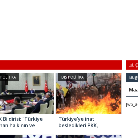
Ç
Bug
 POLİTİKA
DIŞ POLİTİKA
Maa
[wp_a
Bildirisi: “Türkiye
Türkiye’ye inat
nan halkının ve
besledikleri PKK,
ümetinin yanındadır”
bumerang gibi döndü