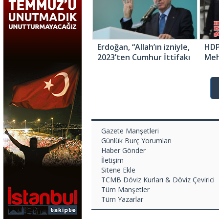
Erdoğan, “Allah’ın izniyle,
HDP
2023’ten Cumhur İttifakı
Meh
olarak büyük bir zaferle
göza
çıkacağız”
Gazete Manşetleri
Günlük Burç Yorumları
Haber Gönder
İletişim
Sitene Ekle
TCMB Döviz Kurları & Döviz Çevirici
Tüm Manşetler
Tüm Yazarlar