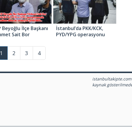
 Beyoğlu İlçe Başkanı
İstanbul’da PKK/KCK,
met Sait Bor
PYD/YPG operasyonu
ltına alındı
1
2
3
4
istanbultakipte.com
kaynak gösterilmed