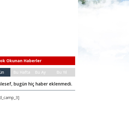
ok Okunan Haberler
ün
Bu Hafta
Bu Ay
Bu Yıl
lesef, bugün hiç haber eklenmedi.
d_camp_3]