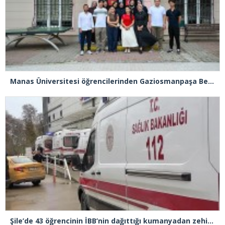
Manas Üniversitesi öğrencilerinden Gaziosmanpaşa Belediyesi’ne ziyaret
Şile’de 43 öğrencinin İBB’nin dağıttığı kumanyadan zehirlendiği iddiasıyla 4 şüpheliye 10 yıla kadar hapis talebi