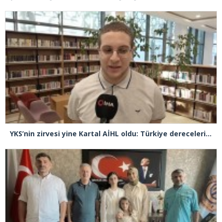
YKS’nin zirvesi yine Kartal AİHL oldu: Türkiye dereceleri peş peşe geldi, başarının sırrını anlattılar