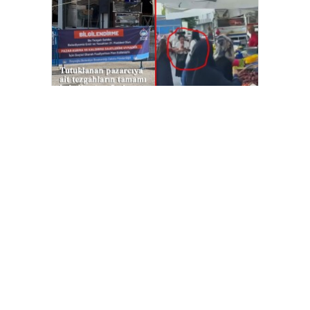
Beyoğlu’nda ‘armut’ seçme
tartışmasında müşterinin başına kalas
fırlatan pazarcı tutuklandı
Tahir Sarıkaya tutuklandı