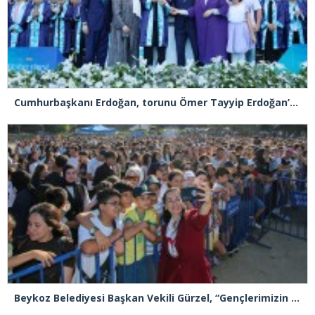
Cumhurbaşkanı Erdoğan, torunu Ömer Tayyip Erdoğan’a diplomasını takdim etti
Beykoz Belediyesi Başkan Vekili Gürzel, “Gençlerimizin sesine kulak verdik”