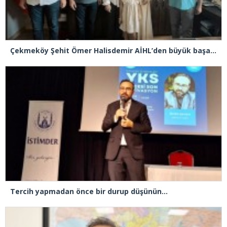
Çekmeköy Şehit Ömer Halisdemir AİHL’den büyük başarı! LGS’de yüzde 0,13’lik dilim
Tercih yapmadan önce bir durup düşünün…