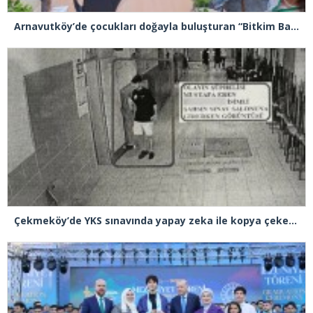
Arnavutköy’de çocukları doğayla buluşturan “Bitkim Bana Emanet” projesini hayata geçirildi
Çekmeköy’de YKS sınavında yapay zeka ile kopya çeken şüpheli tutuklandı