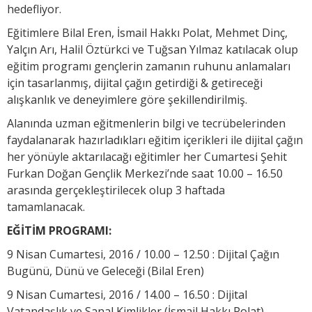
hedefliyor.
Eğitimlere Bilal Eren, İsmail Hakkı Polat, Mehmet Dinç,
Yalçın Arı, Halil Öztürkci ve Tuğsan Yılmaz katılacak olup
eğitim programı gençlerin zamanın ruhunu anlamaları
için tasarlanmış, dijital çağın getirdiği & getireceği
alışkanlık ve deneyimlere göre şekillendirilmiş.
Alanında uzman eğitmenlerin bilgi ve tecrübelerinden
faydalanarak hazırladıkları eğitim içerikleri ile dijital çağın
her yönüyle aktarılacağı eğitimler her Cumartesi Şehit
Furkan Doğan Gençlik Merkezi’nde saat 10.00 – 16.50
arasında gerçekleştirilecek olup 3 haftada
tamamlanacak.
EĞİTİM PROGRAMI:
9 Nisan Cumartesi, 2016 / 10.00 – 12.50 : Dijital Çağın
Bugünü, Dünü ve Geleceği (Bilal Eren)
9 Nisan Cumartesi, 2016 / 14.00 – 16.50 : Dijital
Vatandaşlık ve Sanal Kimlikler (İsmail Hakkı Polat)