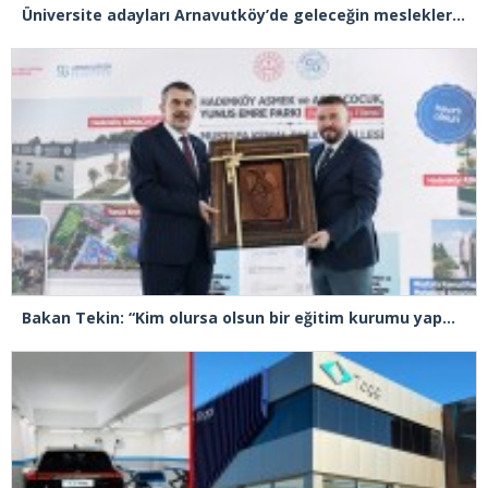
Üniversite adayları Arnavutköy’de geleceğin mesleklerini bakanlarla konuştu
Bakan Tekin: “Kim olursa olsun bir eğitim kurumu yapmak istiyorsa anayasal olarak bizimle beraber çalışmak zorundadır”