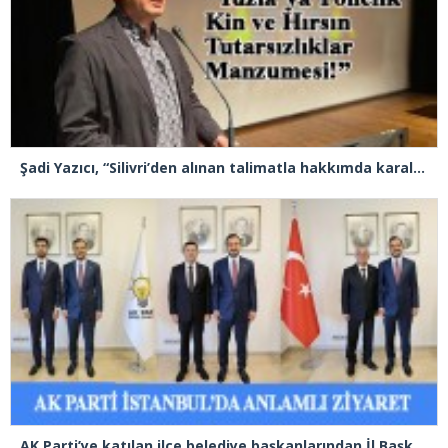
Şadi Yazıcı, “Silivri’den alınan talimatla hakkımda karalama kampanyası yürütülüyor”
AK Parti’ye katılan ilçe belediye başkanlarından İl Başkanı Özdemir’e ziyaret