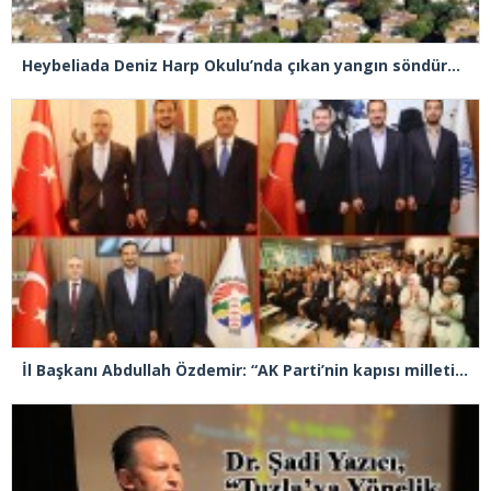
Heybeliada Deniz Harp Okulu’nda çıkan yangın söndürüldü
İl Başkanı Abdullah Özdemir: “AK Parti’nin kapısı milletine hizmet etmek isteyen herkese açıktır”