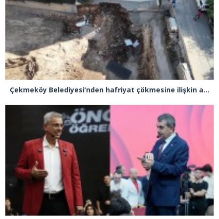
Çekmeköy Belediyesi’nden hafriyat çökmesine ilişkin açıklama