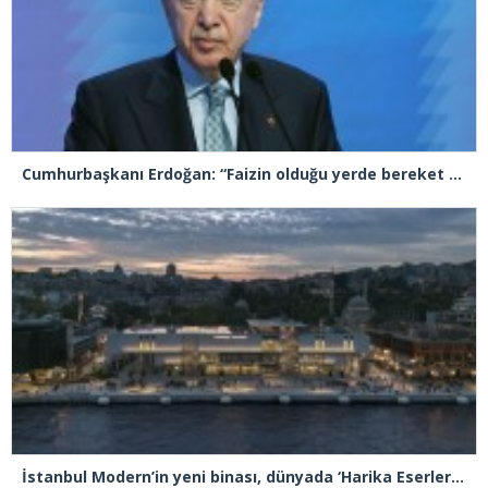
Cumhurbaşkanı Erdoğan: “Faizin olduğu yerde bereket olmaz. Sömürünün, haksızlığın, etik ve ahlak dışı rekabetin olduğu yerde bereket bulunmaz”
İstanbul Modern’in yeni binası, dünyada ‘Harika Eserler’ listesinde