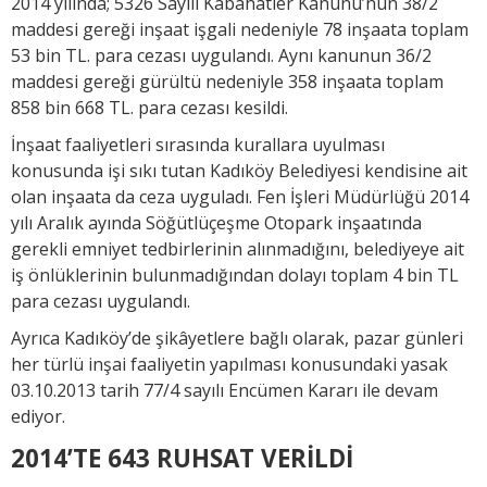
2014 yılında; 5326 Sayılı Kabahatler Kanunu’nun 38/2
maddesi gereği inşaat işgali nedeniyle 78 inşaata toplam
53 bin TL. para cezası uygulandı. Aynı kanunun 36/2
maddesi gereği gürültü nedeniyle 358 inşaata toplam
858 bin 668 TL. para cezası kesildi.
İnşaat faaliyetleri sırasında kurallara uyulması
konusunda işi sıkı tutan Kadıköy Belediyesi kendisine ait
olan inşaata da ceza uyguladı. Fen İşleri Müdürlüğü 2014
yılı Aralık ayında Söğütlüçeşme Otopark inşaatında
gerekli emniyet tedbirlerinin alınmadığını, belediyeye ait
iş önlüklerinin bulunmadığından dolayı toplam 4 bin TL
para cezası uygulandı.
Ayrıca Kadıköy’de şikâyetlere bağlı olarak, pazar günleri
her türlü inşai faaliyetin yapılması konusundaki yasak
03.10.2013 tarih 77/4 sayılı Encümen Kararı ile devam
ediyor.
2014’TE 643 RUHSAT VERİLDİ