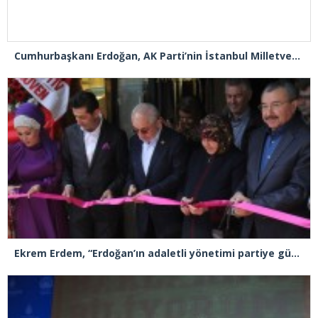
Cumhurbaşkanı Erdoğan, AK Parti’nin İstanbul Milletvekili Adaylarını da tanıttı
Ekrem Erdem, “Erdoğan’ın adaletli yönetimi partiye güç katacak”