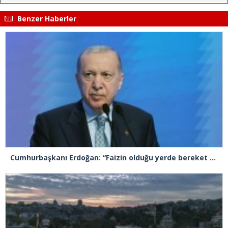
Benzer Haberler
Cumhurbaşkanı Erdoğan: “Faizin olduğu yerde bereket olmaz. Sömürünün, haksızlığın, etik ve ahlak dışı rekabetin olduğu yerde bereket bulunmaz”