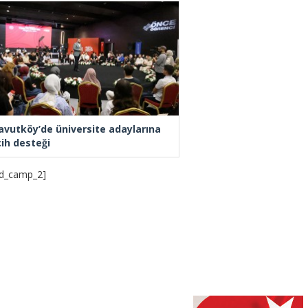
avutköy’de üniversite adaylarına
cih desteği
d_camp_2]