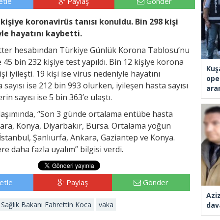
tle
Paylaş
Gönder
kişiye koronavirüs tanısı konuldu. Bin 298 kişi
yle hayatını kaybetti.
witter hesabından Türkiye Günlük Korona Tablosu’nu
 45 bin 232 kişiye test yapıldı. Bin 12 kişiye korona
Kuş
i iyileşti. 19 kişi ise virüs nedeniyle hayatını
ope
 sayısı ise 212 bin 993 olurken, iyileşen hasta sayısı
ara
in sayısı ise 5 bin 363’e ulaştı.
ylaşımında, “Son 3 günde ortalama entübe hasta
Ankara, Konya, Diyarbakır, Bursa. Ortalama yoğun
 İstanbul, Şanlıurfa, Ankara, Gaziantep ve Konya.
re daha fazla uyalım” bilgisi verdi.
etle
Paylaş
Gönder
Azi
Sağlık Bakanı Fahrettin Koca
vaka
dav