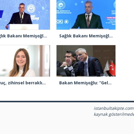
Sağlık Bakanı Memişoğlu: “Sağlık hizmetleri, birer görev olmakla birlikte, birer sorumluluk ve emanet bilinci de taşımaktadır”
Sağlık Bakanı Memişoğlu: “Sağlıklı Türkiye Yüzyılı hedefleri için gece gündüz çalışmaya devam ediyoruz”
“Oruç, zihinsel berraklığı artırıyor”
Bakan Memişoğlu: “Geleceğe yön veren bir sağlık sistemini inşa edeceğiz”
istanbultakipte.com
kaynak gösterilmed