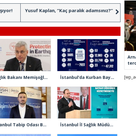
şıyor!
Yusuf Kaplan, “Kaç paralık adamsınız?”
Arn
ter
[wp_a
Sağlık Bakanı Memişoğlu: “Hedefimiz afetlere karşı hazırlıklı, dirençli ve sürdürülebilir bir sağlık sistemi inşa etmek”
İstanbul’da Kurban Bayramı’nda 54 bin 334 sağlık personeli görev yapacak
İstanbul Tabip Odası Başkan Adayı Nedim Uzun: “Az konuşacağız çok icraat yapacağız”
İstanbul İl Sağlık Müdürü Güner: “İstanbul genelinde toplam 48 bin 816 sağlık personelimiz bayram süresince görev başındadır”