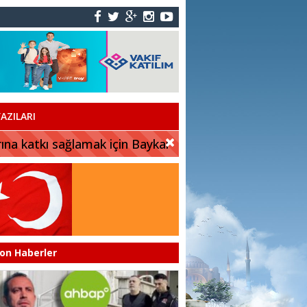
AZILARI
rına katkı sağlamak için Baykar
on Haberler