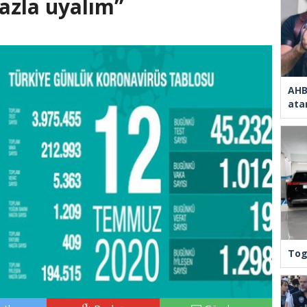
fazla uyalım”
AHB
ata
Tog