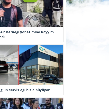
AP Derneği yönetimine kayyım
ndı
g’un servis ağı hızla büyüyor