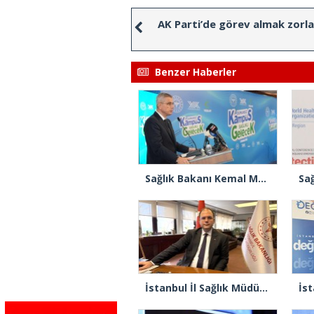
AK Parti’de görev almak zorla
Benzer Haberler
Sağlık Bakanı Kemal Memişoğlu, “Sigara akciğer kanserinde Türkiye’yi dünyada 1 numara yaptı”
İstanbul İl Sağlık Müdürü Güner’den ‘kızamık’ açıklaması: “Problemimiz yok, takipteyiz”