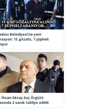
adası Belediyesi’ne yeni
rasyon: 15 gözaltı, 7 şüpheli
nıyor
z İhsan Aktaş Suç Örgütü
asında 2 sanık tahliye edildi