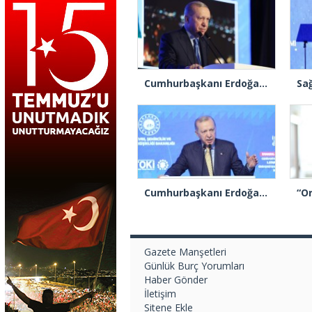
Cumhurbaşkanı Erdoğan: ‘Sağlık sistemimiz bugün, hiç olmadığı kadar güçlüdür, dayanıklıdır’
Cumhurbaşkanı Erdoğan: “Atatürk’ün adını güya dillerinden düşürmeyenler, mirasına sahip çıkmadı”
Gazete Manşetleri
Günlük Burç Yorumları
Haber Gönder
İletişim
Sitene Ekle