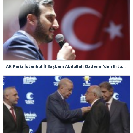
AK Parti İstanbul İl Başkanı Abdullah Özdemir’den Ertuğrul Özkök’e “Franco” tepkisi