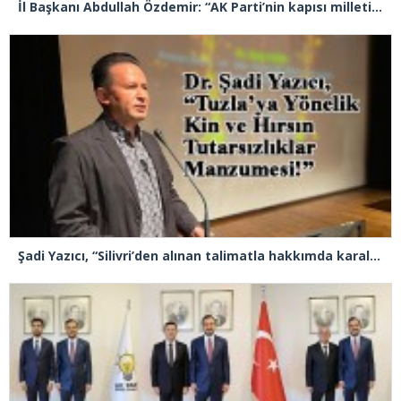
İl Başkanı Abdullah Özdemir: “AK Parti’nin kapısı milletine hizmet etmek isteyen herkese açıktır”
Şadi Yazıcı, “Silivri’den alınan talimatla hakkımda karalama kampanyası yürütülüyor”