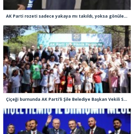
AK Parti rozeti sadece yakaya mı takıldı, yoksa gönüle takılmadı mı?
Çiçeği burnunda AK Parti’li Şile Belediye Başkan Vekili Sacit Terzi, teşkilatlarla piknikte buluştu