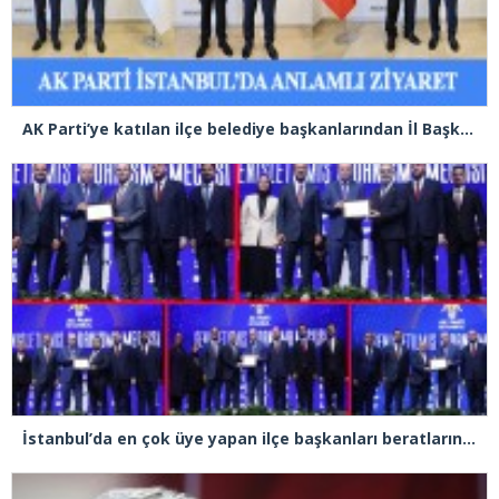
AK Parti’ye katılan ilçe belediye başkanlarından İl Başkanı Özdemir’e ziyaret
İstanbul’da en çok üye yapan ilçe başkanları beratlarını Cumhurbaşkanı Erdoğan’ın elinden aldı