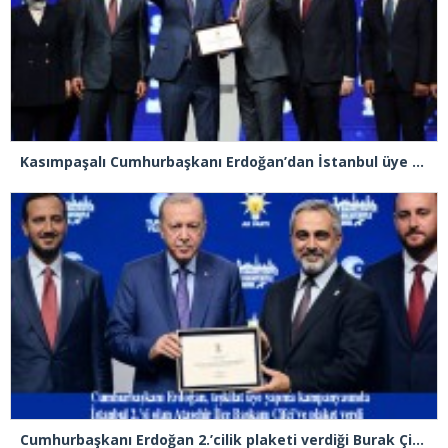
Kasımpaşalı Cumhurbaşkanı Erdoğan’dan İstanbul üye birincisi Beyoğlu İlçe Başkanı Kasım Fırat’a plaket
Cumhurbaşkanı Erdoğan 2.’cilik plaketi verdiği Burak Çifci’den Ataşehir seçimlerini kazanma sözünü aldı