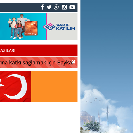
AZILARI
rına katkı sağlamak için Baykar