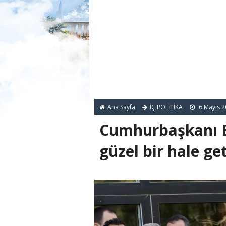
Ana Sayfa
İÇ POLİTİKA
6 Mayıs 2
Cumhurbaşkanı E
güzel bir hale ge