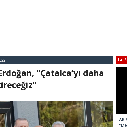
S
022
rdoğan, “Çatalca’yı daha
tireceğiz”
AK 
“Mec