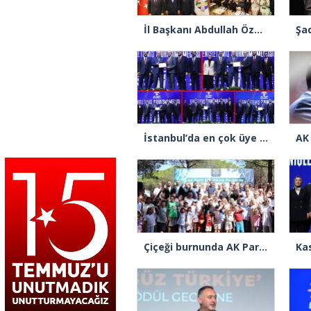
İl Başkanı Abdullah Özdemir: “AK Parti’nin kapısı milletine hizmet etmek isteyen herkese açıktır”
İstanbul’da en çok üye yapan ilçe başkanları beratlarını Cumhurbaşkanı Erdoğan’ın elinden aldı
Çiçeği burnunda AK Parti’li Şile Belediye Başkan Vekili Sacit Terzi, teşkilatlarla piknikte buluştu