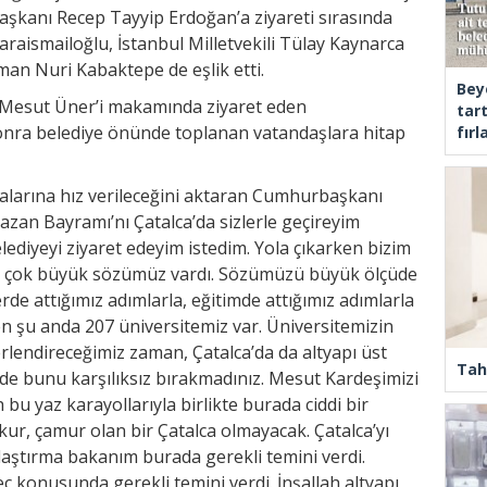
başkanı Recep Tayyip Erdoğan’a ziyareti sırasında
araismailoğlu, İstanbul Milletvekili Tülay Kaynarca
man Nuri Kabaktepe de eşlik etti.
Bey
 Mesut Üner’i makamında ziyaret eden
tar
nra belediye önünde toplanan vatandaşlara hitap
fır
malarına hız verileceğini aktaran Cumhurbaşkanı
zan Bayramı’nı Çatalca’da sizlerle geçireyim
lediyeyi ziyaret edeyim istedim. Yola çıkarken bizim
da çok büyük sözümüz vardı. Sözümüzü büyük ölçüde
erde attığımız adımlarla, eğitimde attığımız adımlarla
n şu anda 207 üniversitemiz var. Üniversitemizin
ğerlendireceğimiz zaman, Çatalca’da da altyapı üst
Tah
r de bunu karşılıksız bırakmadınız. Mesut Kardeşimizi
 bu yaz karayollarıyla birlikte burada ciddi bir
kur, çamur olan bir Çatalca olmayacak. Çatalca’yı
Ulaştırma bakanım burada gerekli temini verdi.
 konusunda gerekli temini verdi. İnşallah altyapı