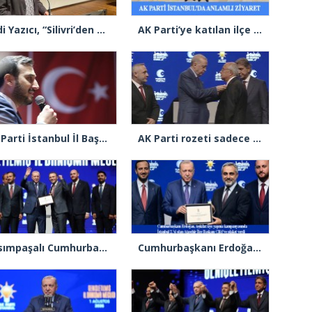
Şadi Yazıcı, “Silivri’den alınan talimatla hakkımda karalama kampanyası yürütülüyor”
AK Parti’ye katılan ilçe belediye başkanlarından İl Başkanı Özdemir’e ziyaret
AK Parti İstanbul İl Başkanı Abdullah Özdemir’den Ertuğrul Özkök’e “Franco” tepkisi
AK Parti rozeti sadece yakaya mı takıldı, yoksa gönüle takılmadı mı?
Kasımpaşalı Cumhurbaşkanı Erdoğan’dan İstanbul üye birincisi Beyoğlu İlçe Başkanı Kasım Fırat’a plaket
Cumhurbaşkanı Erdoğan 2.’cilik plaketi verdiği Burak Çifci’den Ataşehir seçimlerini kazanma sözünü aldı