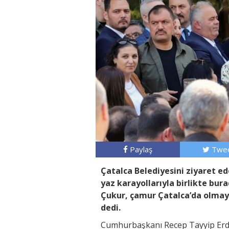
Paylaş
Twee
Çatalca Belediyesini ziyaret 
yaz karayollarıyla birlikte bura
Çukur, çamur Çatalca’da olmaya
dedi.
Cumhurbaşkanı Recep Tayyip Erdo