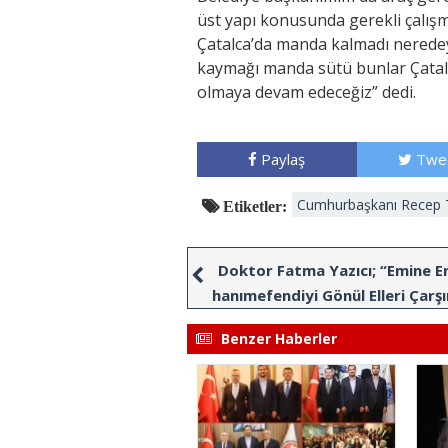
üst yapı konusunda gerekli çalış
Çatalca’da manda kalmadı neredey
kaymağı manda sütü bunlar Çatalc
olmaya devam edeceğiz” dedi.
Paylaş
Twe
Cumhurbaşkanı Recep 
Etiketler:
Doktor Fatma Yazıcı; “Emine E
hanımefendiyi Gönül Elleri Çarş
ağırlamak istiyoruz”
Benzer Haberler