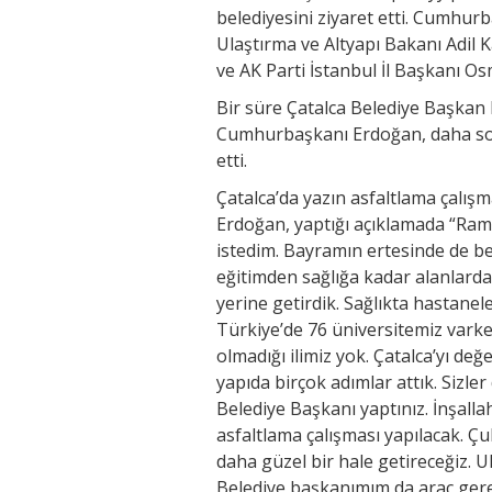
belediyesini ziyaret etti. Cumhur
Ulaştırma ve Altyapı Bakanı Adil K
ve AK Parti İstanbul İl Başkanı Os
Bir süre Çatalca Belediye Başkan
Cumhurbaşkanı Erdoğan, daha so
etti.
Çatalca’da yazın asfaltlama çalış
Erdoğan, yaptığı açıklamada “Rama
istedim. Bayramın ertesinde de be
eğitimden sağlığa kadar alanlar
yerine getirdik. Sağlıkta hastanel
Türkiye’de 76 üniversitemiz varke
olmadığı ilimiz yok. Çatalca’yı de
yapıda birçok adımlar attık. Sizle
Belediye Başkanı yaptınız. İnşallah
asfaltlama çalışması yapılacak. Çu
daha güzel bir hale getireceğiz. 
Belediye başkanımım da araç gereç