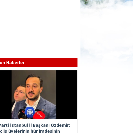
on Haberler
Parti İstanbul İl Başkanı Özdemir:
lis üyelerinin hür iradesinin