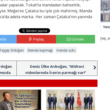
malar yapacak. Tokat’ta mandadan bahsettik,
se. Meğerse; Çatalca bu işte çok mahirmiş. Manda
a’da adeta marka.. Her zaman Çatalca’nın yanında
Yen
[wp_a
etle
Paylaş
Gönder
Tayyip Erdoğan
Manda kaymağı
manda sütü
rdoğan
Deniz Ülke Arıboğan, “Mülteci
ımızda
videolarında İran’ın parmağı var!”