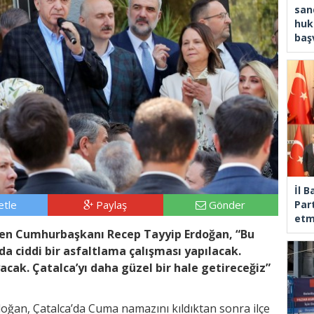
san
huk
baş
İl 
tle
Paylaş
Gönder
Part
etm
eden Cumhurbaşkanı Recep Tayyip Erdoğan, “Bu
da ciddi bir asfaltlama çalışması yapılacak.
cak. Çatalca’yı daha güzel bir hale getireceğiz”
ğan, Çatalca’da Cuma namazını kıldıktan sonra ilçe