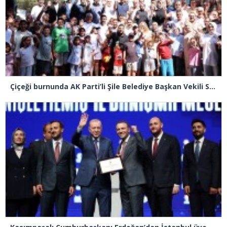
Çiçeği burnunda AK Parti’li Şile Belediye Başkan Vekili Sacit Terzi, teşkilatlarla piknikte buluştu