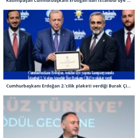
Kasımpaşalı Cumhurbaşkanı Erdoğan’dan İstanbul üye birincisi Beyoğlu İlçe Başkanı Kasım Fırat’a plaket
Cumhurbaşkanı Erdoğan 2.’cilik plaketi verdiği Burak Çifci’den Ataşehir seçimlerini kazanma sözünü aldı