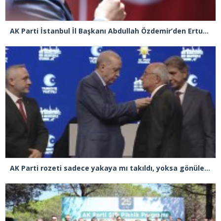
AK Parti İstanbul İl Başkanı Abdullah Özdemir’den Ertuğrul Özkök’e “Franco” tepkisi
AK Parti rozeti sadece yakaya mı takıldı, yoksa gönüle takılmadı mı?