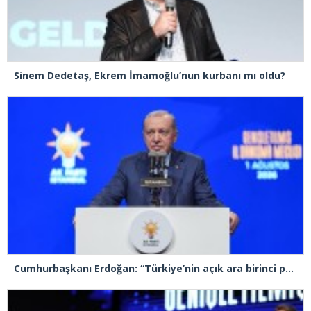
Sinem Dedetaş, Ekrem İmamoğlu’nun kurbanı mı oldu?
Cumhurbaşkanı Erdoğan: “Türkiye’nin açık ara birinci partisiyiz”