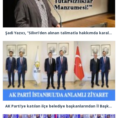
Şadi Yazıcı, “Silivri’den alınan talimatla hakkımda karalama kampanyası yürütülüyor”
AK Parti’ye katılan ilçe belediye başkanlarından İl Başkanı Özdemir’e ziyaret