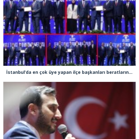
İstanbul’da en çok üye yapan ilçe başkanları beratlarını Cumhurbaşkanı Erdoğan’ın elinden aldı