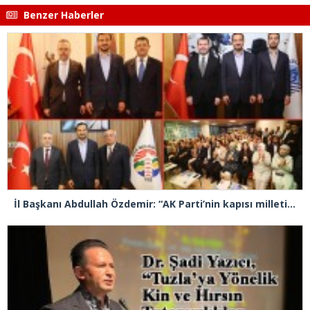
Benzer Haberler
İl Başkanı Abdullah Özdemir: “AK Parti’nin kapısı milletine hizmet etmek isteyen herkese açıktır”