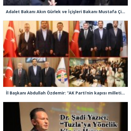
Adalet Bakanı Akın Gürlek ve İçişleri Bakanı Mustafa Çiftçi Esenyurt’ta
İl Başkanı Abdullah Özdemir: “AK Parti’nin kapısı milletine hizmet etmek isteyen herkese açıktır”