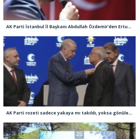
AK Parti İstanbul İl Başkanı Abdullah Özdemir’den Ertuğrul Özkök’e “Franco” tepkisi
AK Parti rozeti sadece yakaya mı takıldı, yoksa gönüle takılmadı mı?