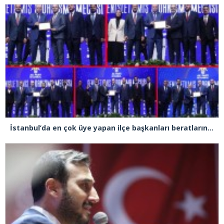
İstanbul’da en çok üye yapan ilçe başkanları beratlarını Cumhurbaşkanı Erdoğan’ın elinden aldı