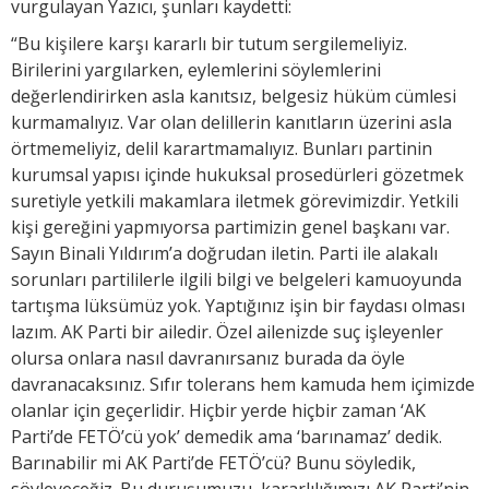
vurgulayan Yazıcı, şunları kaydetti:
“Bu kişilere karşı kararlı bir tutum sergilemeliyiz.
Birilerini yargılarken, eylemlerini söylemlerini
değerlendirirken asla kanıtsız, belgesiz hüküm cümlesi
kurmamalıyız. Var olan delillerin kanıtların üzerini asla
örtmemeliyiz, delil karartmamalıyız. Bunları partinin
kurumsal yapısı içinde hukuksal prosedürleri gözetmek
suretiyle yetkili makamlara iletmek görevimizdir. Yetkili
kişi gereğini yapmıyorsa partimizin genel başkanı var.
Sayın Binali Yıldırım’a doğrudan iletin. Parti ile alakalı
sorunları partililerle ilgili bilgi ve belgeleri kamuoyunda
tartışma lüksümüz yok. Yaptığınız işin bir faydası olması
lazım. AK Parti bir ailedir. Özel ailenizde suç işleyenler
olursa onlara nasıl davranırsanız burada da öyle
davranacaksınız. Sıfır tolerans hem kamuda hem içimizde
olanlar için geçerlidir. Hiçbir yerde hiçbir zaman ‘AK
Parti’de FETÖ’cü yok’ demedik ama ‘barınamaz’ dedik.
Barınabilir mi AK Parti’de FETÖ’cü? Bunu söyledik,
söyleyeceğiz. Bu duruşumuzu, kararlılığımızı AK Parti’nin