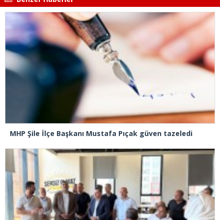
MHP Şile İlçe Başkanı Mustafa Pıçak güven tazeledi