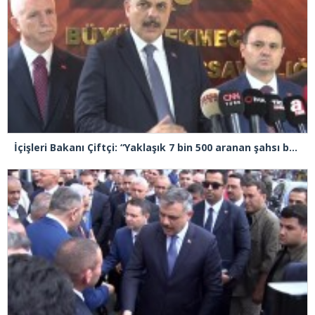
İçişleri Bakanı Çiftçi: “Yaklaşık 7 bin 500 aranan şahsı bu yılın ilk 7 ayında yakalamış durumdayız”