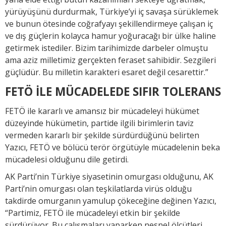
yürüyüşünü durdurmak, Türkiye’yi iç savaşa sürüklemek
ve bunun ötesinde coğrafyayı şekillendirmeye çalışan iç
ve dış güçlerin kolayca hamur yoğuracağı bir ülke haline
getirmek istediler. Bizim tarihimizde darbeler olmuştu
ama aziz milletimiz gerçekten feraset sahibidir. Sezgileri
güçlüdür. Bu milletin karakteri esaret değil cesarettir.”
FETÖ İLE MÜCADELEDE SIFIR TOLERANS
FETÖ ile kararlı ve amansız bir mücadeleyi hükümet
düzeyinde hükümetin, partide ilgili birimlerin taviz
vermeden kararlı bir şekilde sürdürdüğünü belirten
Yazıcı, FETÖ ve bölücü terör örgütüyle mücadelenin beka
mücadelesi olduğunu dile getirdi.
AK Parti’nin Türkiye siyasetinin omurgası olduğunu, AK
Parti’nin omurgası olan teşkilatlarda virüs olduğu
takdirde omurganın yamulup çökeceğine değinen Yazıcı,
“Partimiz, FETÖ ile mücadeleyi etkin bir şekilde
sürdürüyor. Bu çalışmaları yaparken nesnel ölçütleri