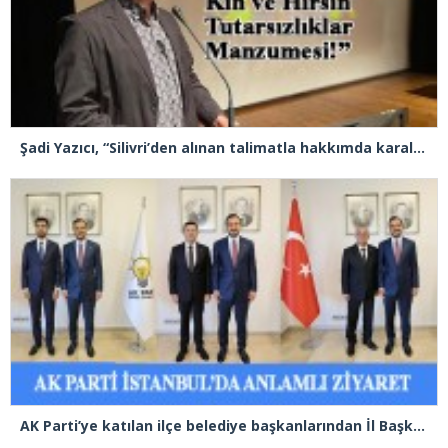
Şadi Yazıcı, “Silivri’den alınan talimatla hakkımda karalama kampanyası yürütülüyor”
AK Parti’ye katılan ilçe belediye başkanlarından İl Başkanı Özdemir’e ziyaret