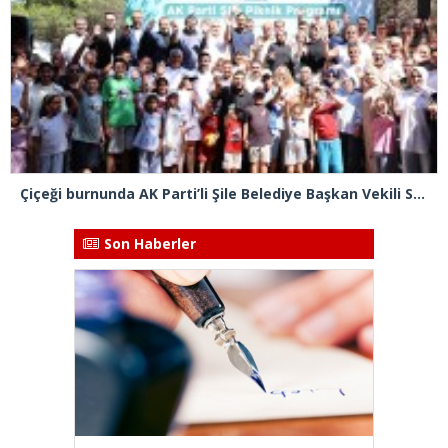
Çiçeği burnunda AK Parti’li Şile Belediye Başkan Vekili Sacit Terzi, teşkilatlarla piknikte buluştu
Son Haberler