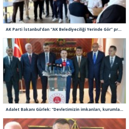
AK Parti İstanbul’dan “AK Belediyeciliği Yerinde Gör” programı
Adalet Bakanı Gürlek: “Devletimizin imkanları, kurumlarımızın tecrübesi ve hukukun kudreti her türlü suç yapılanmasından üstündür”