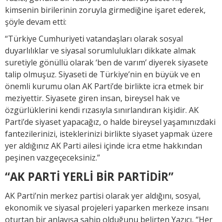
kimsenin birilerinin zoruyla girmediğine işaret ederek,
şöyle devam etti:
“Türkiye Cumhuriyeti vatandaşları olarak sosyal
duyarlılıklar ve siyasal sorumlulukları dikkate almak
suretiyle gönüllü olarak ‘ben de varım’ diyerek siyasete
talip olmuşuz. Siyaseti de Türkiye’nin en büyük ve en
önemli kurumu olan AK Parti’de birlikte icra etmek bir
meziyettir. Siyasete giren insan, bireysel hak ve
özgürlüklerini kendi rızasıyla sınırlandıran kişidir. AK
Parti’de siyaset yapacağız, o halde bireysel yaşamınızdaki
fantezilerinizi, isteklerinizi birlikte siyaset yapmak üzere
yer aldığınız AK Parti ailesi içinde icra etme hakkından
peşinen vazgeçeceksiniz.”
“AK PARTİ YERLİ BİR PARTİDİR”
AK Parti’nin merkez partisi olarak yer aldığını, sosyal,
ekonomik ve siyasal projeleri yaparken merkeze insanı
oturtan bir anlayışa sahip olduğunu belirten Yazıcı, “Her