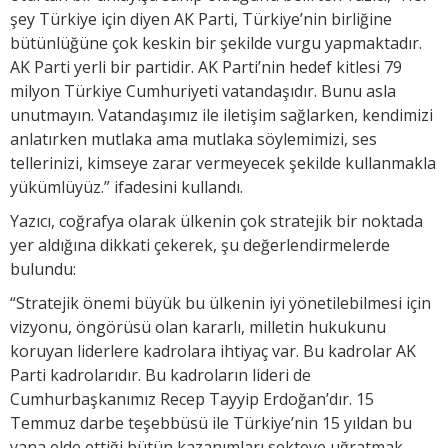
şey Türkiye için diyen AK Parti, Türkiye’nin birliğine
bütünlüğüne çok keskin bir şekilde vurgu yapmaktadır.
AK Parti yerli bir partidir. AK Parti’nin hedef kitlesi 79
milyon Türkiye Cumhuriyeti vatandaşıdır. Bunu asla
unutmayın. Vatandaşımız ile iletişim sağlarken, kendimizi
anlatırken mutlaka ama mutlaka söylemimizi, ses
tellerinizi, kimseye zarar vermeyecek şekilde kullanmakla
yükümlüyüz.” ifadesini kullandı.
Yazıcı, coğrafya olarak ülkenin çok stratejik bir noktada
yer aldığına dikkati çekerek, şu değerlendirmelerde
bulundu:
“Stratejik önemi büyük bu ülkenin iyi yönetilebilmesi için
vizyonu, öngörüsü olan kararlı, milletin hukukunu
koruyan liderlere kadrolara ihtiyaç var. Bu kadrolar AK
Parti kadrolarıdır. Bu kadroların lideri de
Cumhurbaşkanımız Recep Tayyip Erdoğan’dır. 15
Temmuz darbe teşebbüsü ile Türkiye’nin 15 yıldan bu
yana elde ettiği bütün kazanımları sekteye uğratmak,