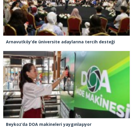
Arnavutköy’de üniversite adaylarına tercih desteği
Beykoz’da DOA makineleri yaygınlaşıyor