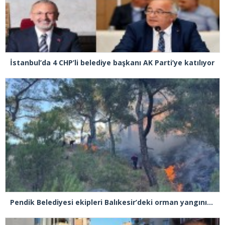
İstanbul’da 4 CHP’li belediye başkanı AK Parti’ye katılıyor
Pendik Belediyesi ekipleri Balıkesir’deki orman yangınına müdahale ediyor