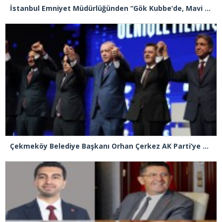
İstanbul Emniyet Müdürlüğünden “Gök Kubbe’de, Mavi Vatan’da, Şanlı Topraklarda: İstanbul Emniyeti Her Yerde” paylaşımı
Çekmeköy Belediye Başkanı Orhan Çerkez AK Parti’ye katıldı