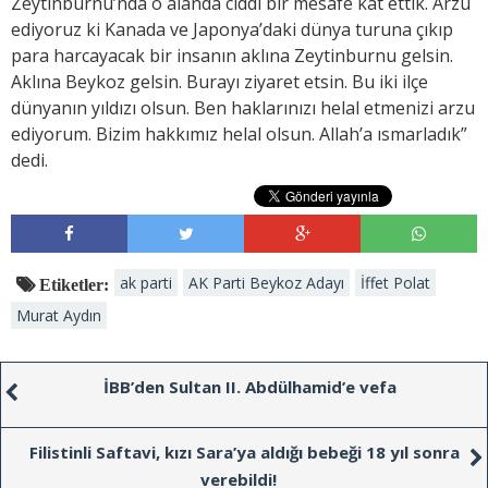
Zeytinburnu’nda o alanda ciddi bir mesafe kat ettik. Arzu
ediyoruz ki Kanada ve Japonya’daki dünya turuna çıkıp
para harcayacak bir insanın aklına Zeytinburnu gelsin.
Aklına Beykoz gelsin. Burayı ziyaret etsin. Bu iki ilçe
dünyanın yıldızı olsun. Ben haklarınızı helal etmenizi arzu
ediyorum. Bizim hakkımız helal olsun. Allah’a ısmarladık”
dedi.
ak parti
AK Parti Beykoz Adayı
İffet Polat
Etiketler:
Murat Aydın
İBB’den Sultan II. Abdülhamid’e vefa
Filistinli Saftavi, kızı Sara’ya aldığı bebeği 18 yıl sonra
verebildi!