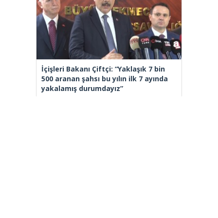
İçişleri Bakanı Çiftçi: “Yaklaşık 7 bin
500 aranan şahsı bu yılın ilk 7 ayında
yakalamış durumdayız”
[wp_ad_camp_2]
Gazete Manşetleri
Günlük Burç Yorumları
Haber Gönder
İletişim
Sitene Ekle
TCMB Döviz Kurları & Döviz Çevirici
Tüm Manşetler
Tüm Yazarlar
istanbultakipte.com © 2020 Tüm Hakları saklıdır, kaynak