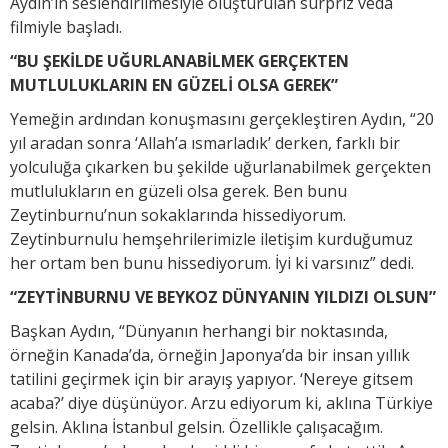
Aydın’ın seslendirilmesiyle oluşturulan sürpriz veda
filmiyle başladı.
“BU ŞEKİLDE UĞURLANABİLMEK GERÇEKTEN
MUTLULUKLARIN EN GÜZELİ OLSA GEREK”
Yemeğin ardından konuşmasını gerçekleştiren Aydın, “20
yıl aradan sonra ‘Allah’a ısmarladık’ derken, farklı bir
yolculuğa çıkarken bu şekilde uğurlanabilmek gerçekten
mutlulukların en güzeli olsa gerek. Ben bunu
Zeytinburnu’nun sokaklarında hissediyorum.
Zeytinburnulu hemşehrilerimizle iletişim kurduğumuz
her ortam ben bunu hissediyorum. İyi ki varsınız” dedi.
“ZEYTİNBURNU VE BEYKOZ DÜNYANIN YILDIZI OLSUN”
Başkan Aydın, “Dünyanın herhangi bir noktasında,
örneğin Kanada’da, örneğin Japonya’da bir insan yıllık
tatilini geçirmek için bir arayış yapıyor. ‘Nereye gitsem
acaba?’ diye düşünüyor. Arzu ediyorum ki, aklına Türkiye
gelsin. Aklına İstanbul gelsin. Özellikle çalışacağım.