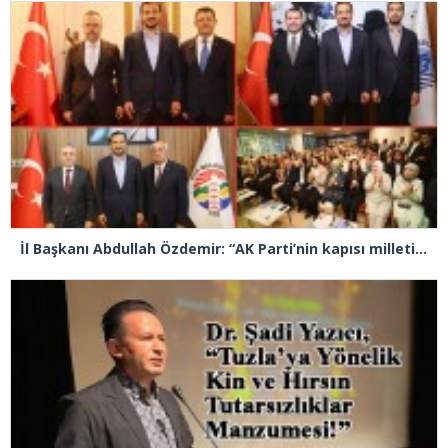
İl Başkanı Abdullah Özdemir: “AK Parti’nin kapısı milletine hizmet etmek isteyen herkese açıktır”