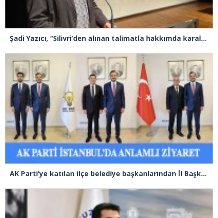
Şadi Yazıcı, “Silivri’den alınan talimatla hakkımda karalama kampanyası yürütülüyor”
AK Parti’ye katılan ilçe belediye başkanlarından İl Başkanı Özdemir’e ziyaret