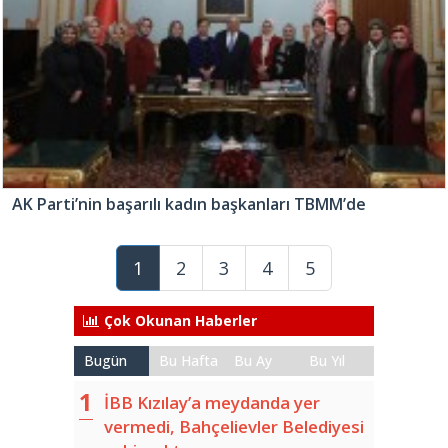
AK Parti’nin başarılı kadın başkanları TBMM’de
1
2
3
4
5
Çok Okunan Haberler
Bugün
Bu Hafta
Bu Ay
Bu Yıl
İBB Kızılay’a meydanda yer
vermedi, Bahçelievler Belediyesi