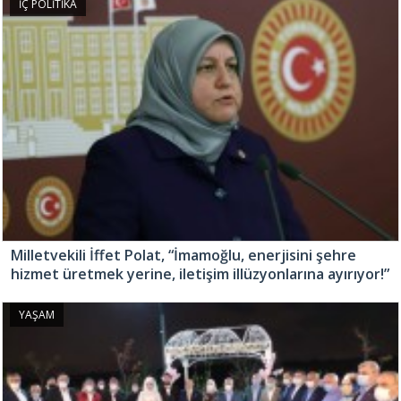
İÇ POLİTİKA
Milletvekili İffet Polat, “İmamoğlu, enerjisini şehre
hizmet üretmek yerine, iletişim illüzyonlarına ayırıyor!”
YAŞAM