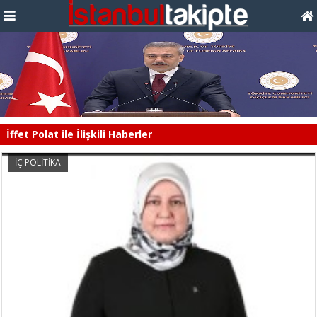
İffet Polat ile İlişkili Haberler
İÇ POLİTİKA