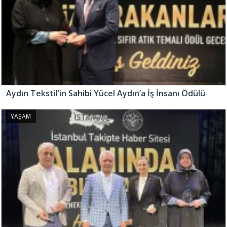
Aydın Tekstil’in Sahibi Yücel Aydın’a İş İnsanı Ödülü
YAŞAM