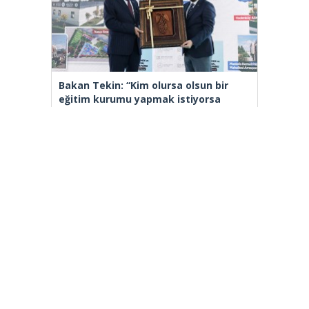
Bakan Tekin: “Kim olursa olsun bir
eğitim kurumu yapmak istiyorsa
anayasal olarak bizimle beraber
çalışmak zorundadır”
[wp_ad_camp_2]
Gazete Manşetleri
Günlük Burç Yorumları
Haber Gönder
İletişim
Sitene Ekle
TCMB Döviz Kurları & Döviz Çevirici
Tüm Manşetler
Tüm Yazarlar
istanbultakipte.com © 2020 Tüm Hakları saklıdır, kaynak