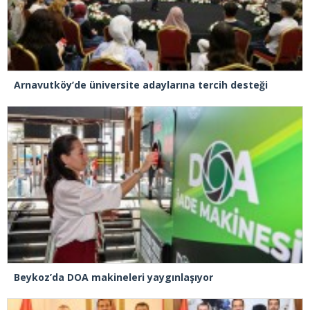
Arnavutköy’de üniversite adaylarına tercih desteği
Beykoz’da DOA makineleri yaygınlaşıyor