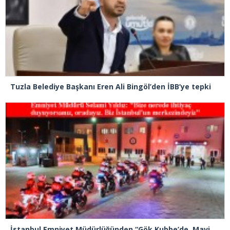
Tuzla Belediye Başkanı Eren Ali Bingöl’den İBB’ye tepki
İstanbul Emniyet Müdürlüğünden “Gök Kubbe’de, Mavi Vatan’da, Şanlı Topraklarda: İstanbul Emniyeti Her Yerde” paylaşımı