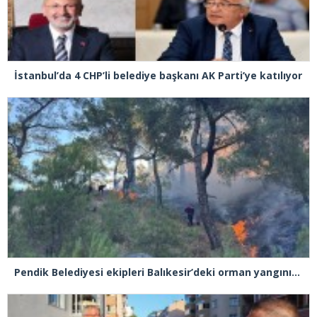
İstanbul’da 4 CHP’li belediye başkanı AK Parti’ye katılıyor
Pendik Belediyesi ekipleri Balıkesir’deki orman yangınına müdahale ediyor