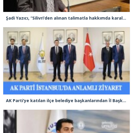
Şadi Yazıcı, “Silivri’den alınan talimatla hakkımda karalama kampanyası yürütülüyor”
AK Parti’ye katılan ilçe belediye başkanlarından İl Başkanı Özdemir’e ziyaret