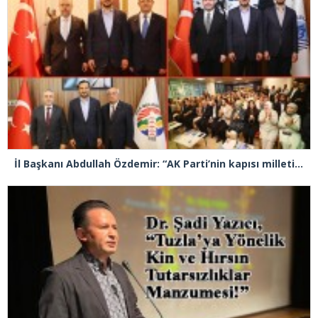
İl Başkanı Abdullah Özdemir: “AK Parti’nin kapısı milletine hizmet etmek isteyen herkese açıktır”