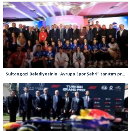
Sultangazi Belediyesinin “Avrupa Spor Şehri” tanıtım programı gerçekleşti