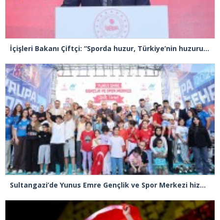
İçişleri Bakanı Çiftçi: “Sporda huzur, Türkiye’nin huzuru demektir”
Sultangazi’de Yunus Emre Gençlik ve Spor Merkezi hizmete açıldı