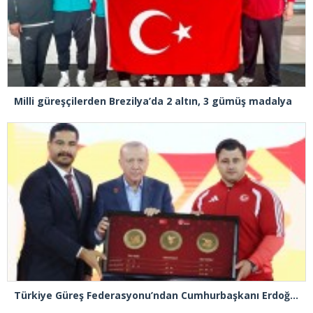
Milli güreşçilerden Brezilya’da 2 altın, 3 gümüş madalya
Türkiye Güreş Federasyonu’ndan Cumhurbaşkanı Erdoğan’a, Türk güreşini simgeleyen tablo takdimi