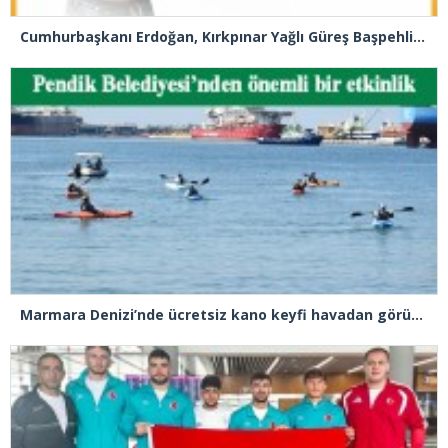
Cumhurbaşkanı Erdoğan, Kırkpınar Yağlı Güreş Başpehlivanlık unvanını kazanan Erkan Taş’ı tebrik etti
Marmara Denizi’nde ücretsiz kano keyfi havadan görüntülendi