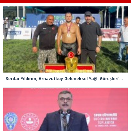
Serdar Yıldırım, Arnavutköy Geleneksel Yağlı Güreşleri’nin Başpehlivanı