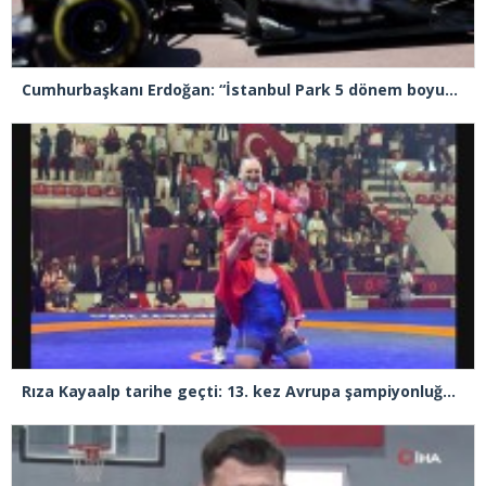
Cumhurbaşkanı Erdoğan: “İstanbul Park 5 dönem boyunca yarışlara ev sahipliği yapacak”
Rıza Kayaalp tarihe geçti: 13. kez Avrupa şampiyonluğuna ulaştı