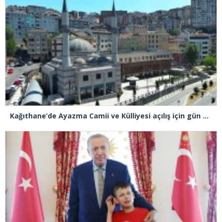
Kağıthane’de Ayazma Camii ve Külliyesi açılış için gün sayıyor