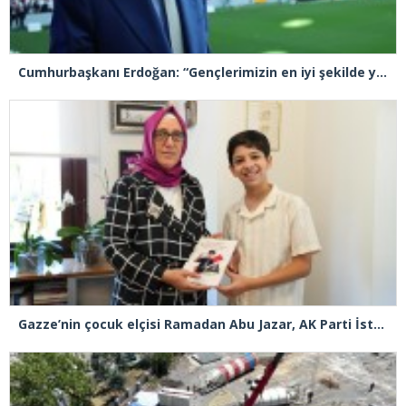
Cumhurbaşkanı Erdoğan: “Gençlerimizin en iyi şekilde yetişmeniz için tüm gücümüzle çalışıyoruz”
Gazze’nin çocuk elçisi Ramadan Abu Jazar, AK Parti İstanbul İl Başkanlığını ziyaret etti