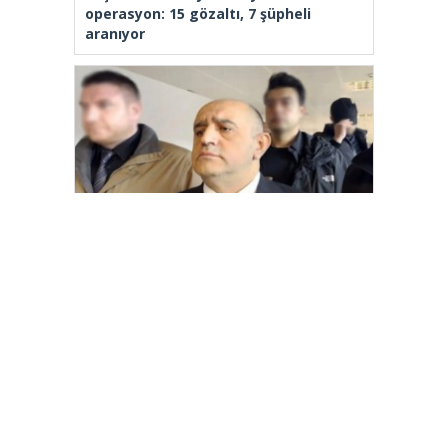
operasyon: 15 gözaltı, 7 şüpheli
aranıyor
Aziz İhsan Aktaş Suç Örgütü
davasında 2 sanık tahliye edildi