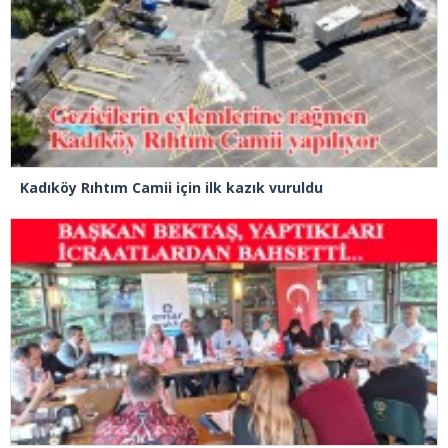
Kadıköy Rıhtım Camii için ilk kazık vuruldu