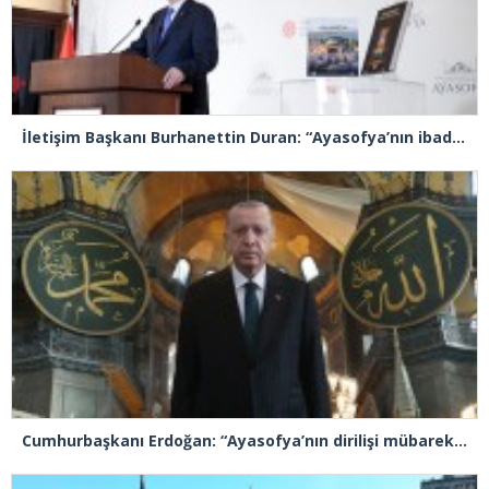
İletişim Başkanı Burhanettin Duran: “Ayasofya’nın ibadete açılması adeta bir Kızılelma’ydı”
Cumhurbaşkanı Erdoğan: “Ayasofya’nın dirilişi mübarek olsun”