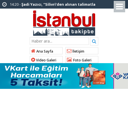
12:12 -
AK Parti’ye katılan ilçe belediye
başkanlarından İl Başkanı Özdemir’e ziyaret
01:00 -
Tuzla Belediye Başkanı Eren Ali
Bingöl’den İBB’ye tepki
12:26 -
İstanbul Emniyet Müdürlüğünden
“Gök Kubbe’de, Mavi Vatan’da, Şanlı Topraklarda:
Ana Sayfa
İletişim
İstanbul Emniyeti Her Yerde” paylaşımı
Video Galeri
Foto Galeri
19:26 -
Çekmeköy Belediye Başkanı Orhan
Çerkez AK Parti’ye katıldı
16:56 -
İstanbul’da 4 CHP’li belediye başkanı
AK Parti’ye katılıyor
14:10 -
Pendik Belediyesi ekipleri
Balıkesir’deki orman yangınına müdahale ediyor
01:04 -
Arnavutköy’de üniversite adaylarına
tercih desteği