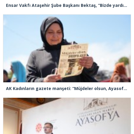
Ensar Vakfı Ataşehir Şube Başkanı Bektaş, “Bizde yardım kelimesi yok, bizde paylaşmak ve hediyeleşmek var”
AK Kadınların gazete manşeti: “Müjdeler olsun, Ayasofya açıldı”