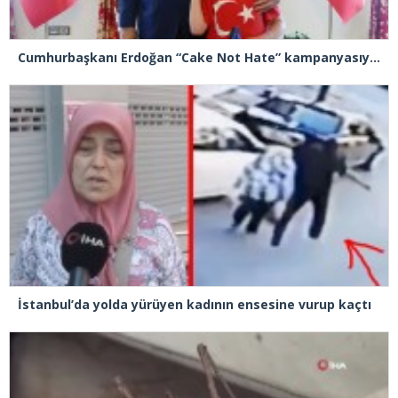
Cumhurbaşkanı Erdoğan “Cake Not Hate” kampanyasıyla tanınan Joshua Harris’i kabul etti
İstanbul’da yolda yürüyen kadının ensesine vurup kaçtı