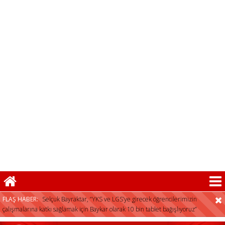
FLAŞ HABER:
Selçuk Bayraktar, “YKS ve LGS’ye girecek öğrencilerimizin
çalışmalarına katkı sağlamak için Baykar olarak 10 bin tablet bağışlıyoruz”