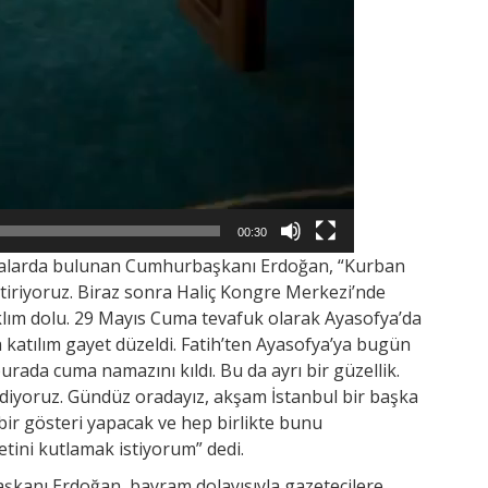
00:30
amalarda bulunan Cumhurbaşkanı Erdoğan, “Kurban
iriyoruz. Biraz sonra Haliç Kongre Merkezi’nde
ıklım dolu. 29 Mayıs Cuma tevafuk olarak Ayasofya’da
 katılım gayet düzeldi. Fatih’ten Ayasofya’ya bugün
burada cuma namazını kıldı. Bu da ayrı bir güzellik.
idiyoruz. Gündüz oradayız, akşam İstanbul bir başka
a bir gösteri yapacak ve hep birlikte bunu
etini kutlamak istiyorum” dedi.
kanı Erdoğan, bayram dolayısıyla gazetecilere