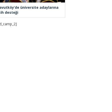
avutköy’de üniversite adaylarına
cih desteği
d_camp_2]