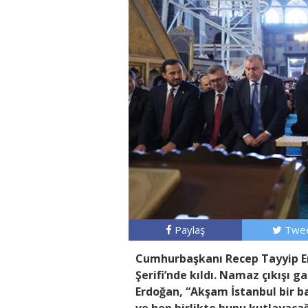
Paylaş
Twee
Cumhurbaşkanı Recep Tayyip Er
Şerifi’nde
kıldı. Namaz çıkışı 
Erdoğan, “Akşam İstanbul bir ba
ve hep birlikte bunu kutlayacağ