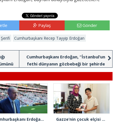
etle
Paylaş
Gönder
Şerifi
Cumhurbaşkanı Recep Tayyip Erdoğan
ığı
Cumhurbaşkanı Erdoğan, “İstanbul’un
önümünü
fethi dünyanın gözbebeği bir şehirde
karanlığın aydınlığa tebdilidir”
Cumhurbaşkanı Erdoğan: “Gençlerimizin en iyi şekilde yetişmeniz için tüm gücümüzle çalışıyoruz”
Gazze’nin çocuk elçisi Ramadan Abu Jazar, AK Parti İstanbul İl Başkanlığını ziyaret etti