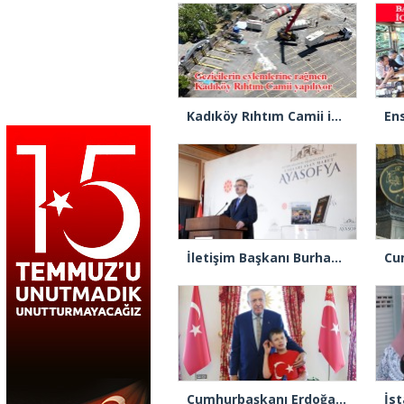
Kadıköy Rıhtım Camii için ilk kazık vuruldu
İletişim Başkanı Burhanettin Duran: “Ayasofya’nın ibadete açılması adeta bir Kızılelma’ydı”
Cumhurbaşkanı Erdoğan “Cake Not Hate” kampanyasıyla tanınan Joshua Harris’i kabul etti