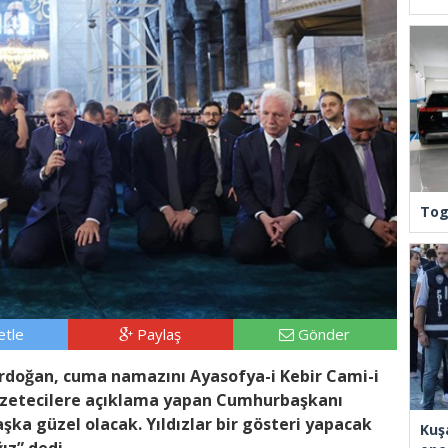
Tog
tle
Paylaş
Gönder
doğan, cuma namazını Ayasofya-i Kebir Cami-i
gazetecilere açıklama yapan Cumhurbaşkanı
şka güzel olacak. Yıldızlar bir gösteri yapacak
Kuş
ız” dedi.