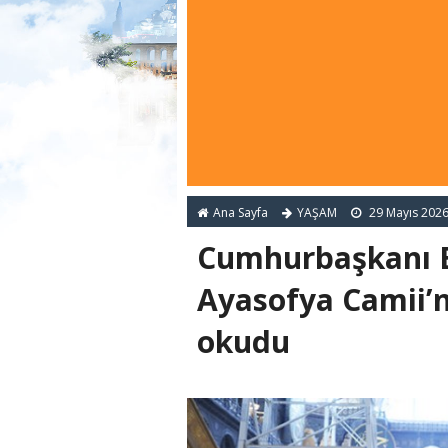
Ana Sayfa
YAŞAM
29 Mayıs 202
Cumhurbaşkanı 
Ayasofya Camii’n
okudu