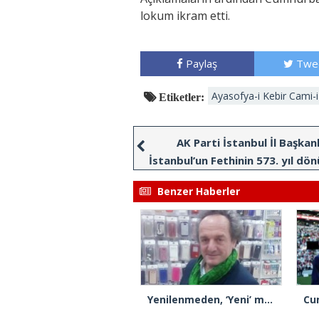
lokum ikram etti.
Paylaş
Twe
Ayasofya-i Kebir Cami-i 
Etiketler:
AK Parti İstanbul İl Başkanl
İstanbul’un Fethinin 573. yıl d
kutladı
Benzer Haberler
Yenilenmeden, ‘Yeni’ mümkün mü?