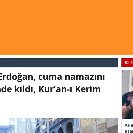
S
6
Erdoğan, cuma namazını
de kıldı, Kur’an-ı Kerim
AHB
ata