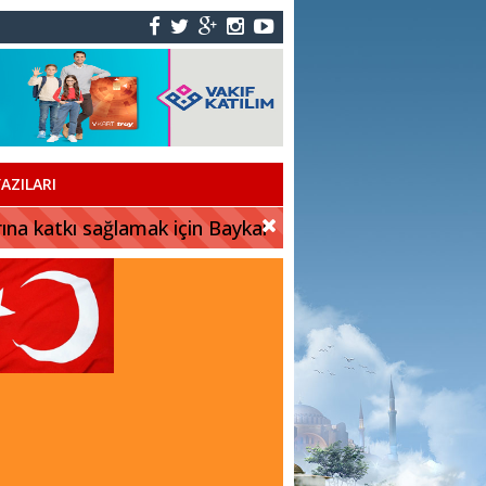
AZILARI
rına katkı sağlamak için Baykar