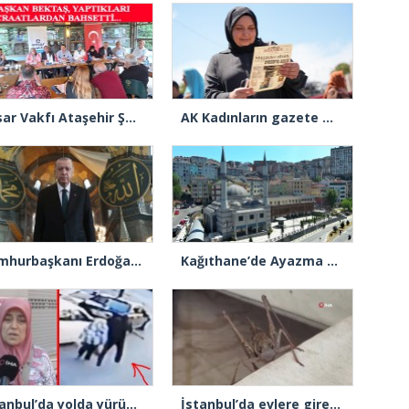
Ensar Vakfı Ataşehir Şube Başkanı Bektaş, “Bizde yardım kelimesi yok, bizde paylaşmak ve hediyeleşmek var”
AK Kadınların gazete manşeti: “Müjdeler olsun, Ayasofya açıldı”
Cumhurbaşkanı Erdoğan: “Ayasofya’nın dirilişi mübarek olsun”
Kağıthane’de Ayazma Camii ve Külliyesi açılış için gün sayıyor
İstanbul’da yolda yürüyen kadının ensesine vurup kaçtı
İstanbul’da evlere giren dev çekirgeler paniğe neden oldu