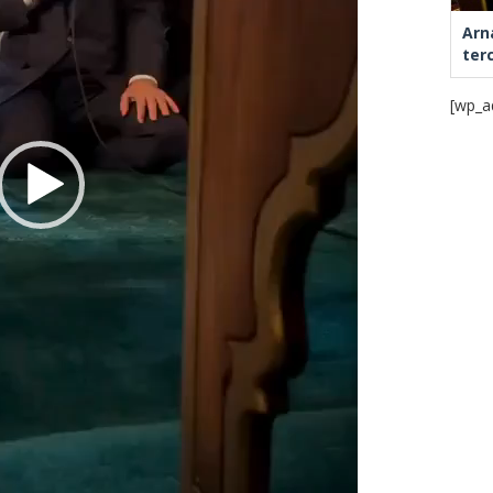
Arn
ter
[wp_a