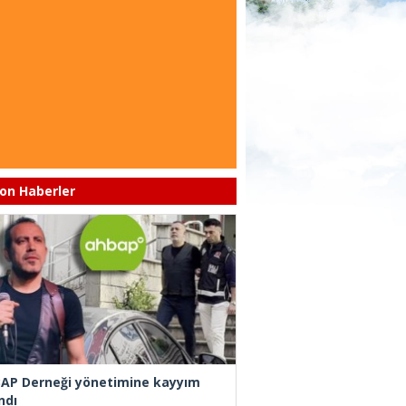
on Haberler
AP Derneği yönetimine kayyım
ndı