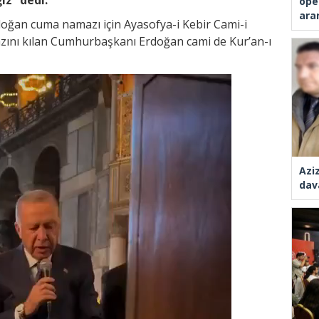
ope
ara
ğan cuma namazı için Ayasofya-i Kebir Cami-i
azını kılan Cumhurbaşkanı Erdoğan cami de Kur’an-ı
Azi
dav