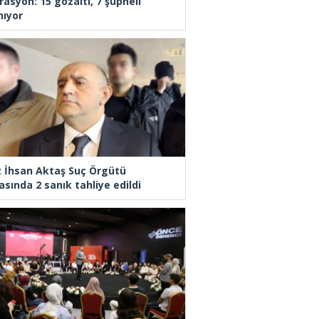
rasyon: 15 gözaltı, 7 şüpheli
nıyor
z İhsan Aktaş Suç Örgütü
asında 2 sanık tahliye edildi