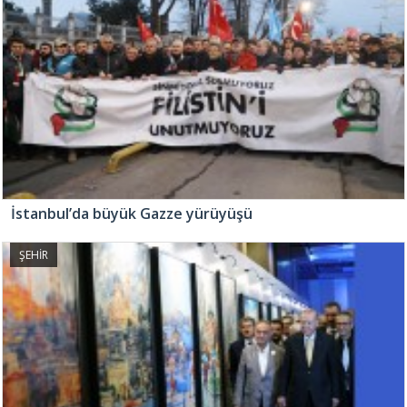
İstanbul’da büyük Gazze yürüyüşü
ŞEHİR