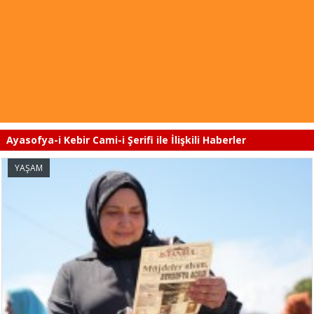
Ayasofya-i Kebir Cami-i Şerifi ile İlişkili Haberler
YAŞAM