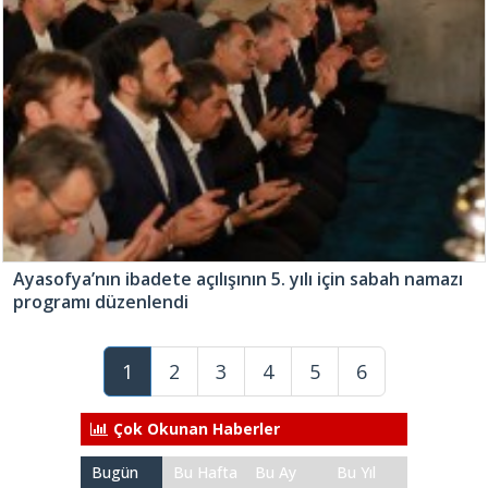
Ayasofya’nın ibadete açılışının 5. yılı için sabah namazı
programı düzenlendi
1
2
3
4
5
6
Çok Okunan Haberler
Bugün
Bu Hafta
Bu Ay
Bu Yıl