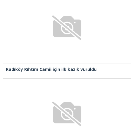
Kadıköy Rıhtım Camii için ilk kazık vuruldu