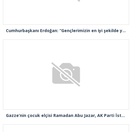
Cumhurbaşkanı Erdoğan: “Gençlerimizin en iyi şekilde yetişmeniz için tüm gücümüzle çalışıyoruz”
Gazze’nin çocuk elçisi Ramadan Abu Jazar, AK Parti İstanbul İl Başkanlığını ziyaret etti