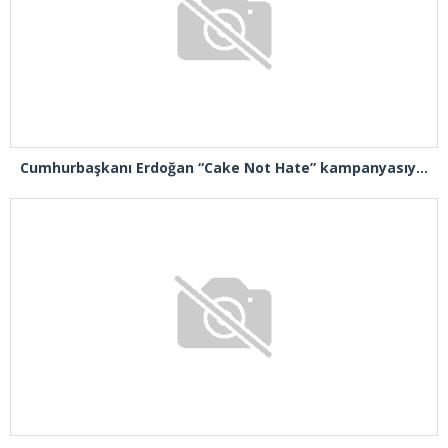
Cumhurbaşkanı Erdoğan “Cake Not Hate” kampanyasıyla tanınan Joshua Harris’i kabul etti