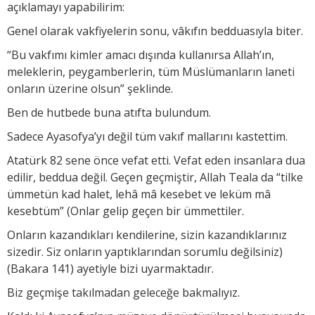
açıklamayı yapabilirim:
Genel olarak vakfiyelerin sonu, vâkıfın bedduasıyla biter.
“Bu vakfımı kimler amacı dışında kullanırsa Allah’ın,
meleklerin, peygamberlerin, tüm Müslümanların laneti
onların üzerine olsun” şeklinde.
Ben de hutbede buna atıfta bulundum.
Sadece Ayasofya’yı değil tüm vakıf mallarını kastettim.
Atatürk 82 sene önce vefat etti. Vefat eden insanlara dua
edilir, beddua değil. Geçen geçmiştir, Allah Teala da “tilke
ümmetün kad halet, lehâ mâ kesebet ve leküm mâ
kesebtüm” (Onlar gelip geçen bir ümmettiler.
Onların kazandıkları kendilerine, sizin kazandıklarınız
sizedir. Siz onların yaptıklarından sorumlu değilsiniz)
(Bakara 141) ayetiyle bizi uyarmaktadır.
Biz geçmişe takılmadan geleceğe bakmalıyız.