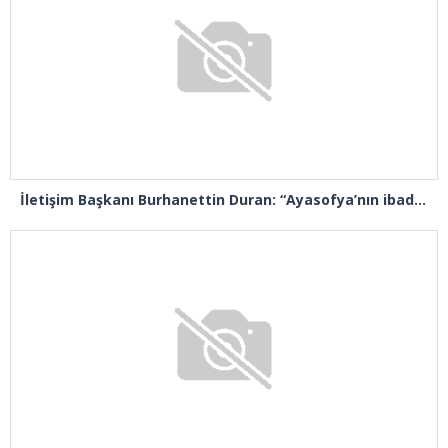
İletişim Başkanı Burhanettin Duran: “Ayasofya’nın ibadete açılması adeta bir Kızılelma’ydı”