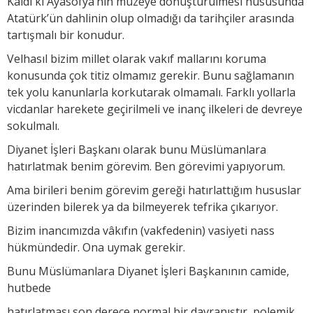
Kaldı ki Ayasofya’nın müzeye dönüştürülmesi hususunda
Atatürk’ün dahlinin olup olmadığı da tarihçiler arasında
tartışmalı bir konudur.
Velhasıl bizim millet olarak vakıf mallarını koruma
konusunda çok titiz olmamız gerekir. Bunu sağlamanın
tek yolu kanunlarla korkutarak olmamalı. Farklı yollarla
vicdanlar harekete geçirilmeli ve inanç ilkeleri de devreye
sokulmalı.
Diyanet İşleri Başkanı olarak bunu Müslümanlara
hatırlatmak benim görevim. Ben görevimi yapıyorum.
Ama birileri benim görevim gereği hatırlattığım hususlar
üzerinden bilerek ya da bilmeyerek tefrika çıkarıyor.
Bizim inancımızda vâkıfın (vakfedenin) vasiyeti nass
hükmündedir. Ona uymak gerekir.
Bunu Müslümanlara Diyanet İşleri Başkanının camide,
hutbede
hatırlatması son derece normal bir davranıştır, polemik