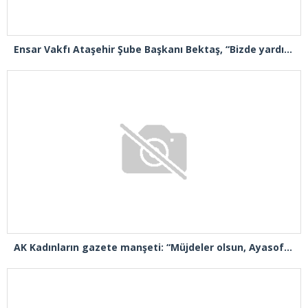
Ensar Vakfı Ataşehir Şube Başkanı Bektaş, “Bizde yardım kelimesi yok, bizde paylaşmak ve hediyeleşmek var”
AK Kadınların gazete manşeti: “Müjdeler olsun, Ayasofya açıldı”