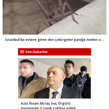
İstanbul’da evlere giren dev çekirgeler paniğe neden oldu
Son Haberler
Aziz İhsan Aktaş Suç Örgütü
davasında 2 sanık tahliye edildi