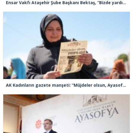
Ensar Vakfı Ataşehir Şube Başkanı Bektaş, “Bizde yardım kelimesi yok, bizde paylaşmak ve hediyeleşmek var”
AK Kadınların gazete manşeti: “Müjdeler olsun, Ayasofya açıldı”