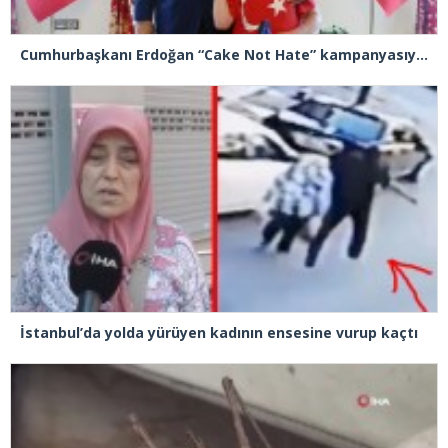
Cumhurbaşkanı Erdoğan “Cake Not Hate” kampanyasıyla tanınan Joshua Harris’i kabul etti
İstanbul’da yolda yürüyen kadının ensesine vurup kaçtı