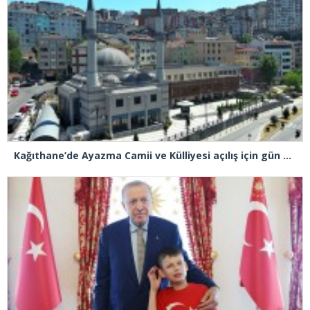
Kağıthane’de Ayazma Camii ve Külliyesi açılış için gün sayıyor