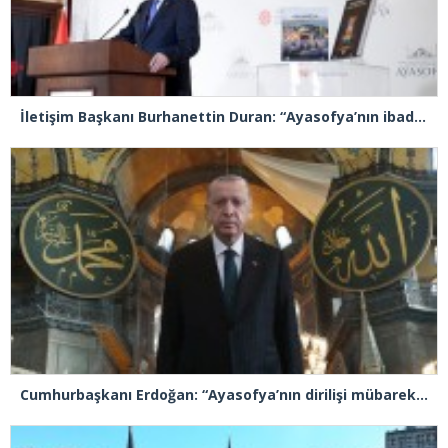
İletişim Başkanı Burhanettin Duran: “Ayasofya’nın ibadete açılması adeta bir Kızılelma’ydı”
Cumhurbaşkanı Erdoğan: “Ayasofya’nın dirilişi mübarek olsun”