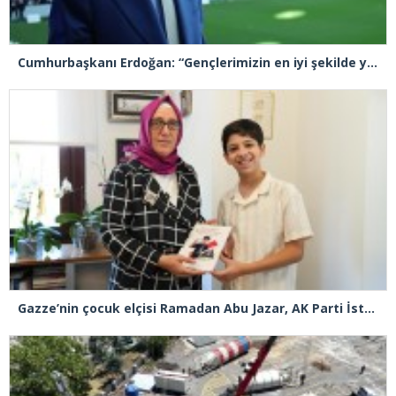
Cumhurbaşkanı Erdoğan: “Gençlerimizin en iyi şekilde yetişmeniz için tüm gücümüzle çalışıyoruz”
Gazze’nin çocuk elçisi Ramadan Abu Jazar, AK Parti İstanbul İl Başkanlığını ziyaret etti