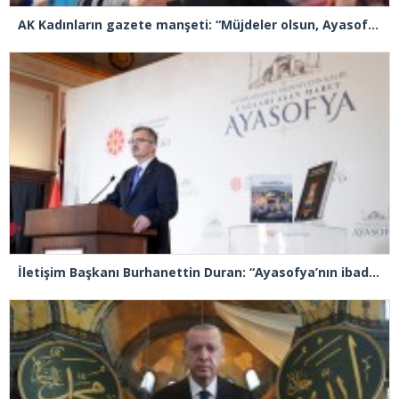
AK Kadınların gazete manşeti: “Müjdeler olsun, Ayasofya açıldı”
İletişim Başkanı Burhanettin Duran: “Ayasofya’nın ibadete açılması adeta bir Kızılelma’ydı”