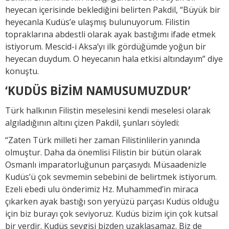
heyecan içerisinde beklediğini belirten Pakdil, “Büyük bir
heyecanla Kudüs’e ulaşmış bulunuyorum. Filistin
topraklarına abdestli olarak ayak bastığımı ifade etmek
istiyorum. Mescid-i Aksa’yı ilk gördüğümde yoğun bir
heyecan duydum. O heyecanın hala etkisi altındayım” diye
konuştu.
‘KUDÜS BİZİM NAMUSUMUZDUR’
Türk halkının Filistin meselesini kendi meselesi olarak
algıladığının altını çizen Pakdil, şunları söyledi:
“Zaten Türk milleti her zaman Filistinlilerin yanında
olmuştur. Daha da önemlisi Filistin bir bütün olarak
Osmanlı imparatorluğunun parçasıydı. Müsaadenizle
Kudüs’ü çok sevmemin sebebini de belirtmek istiyorum.
Ezeli ebedi ulu önderimiz Hz. Muhammed’in miraca
çıkarken ayak bastığı son yeryüzü parçası Kudüs olduğu
için biz burayı çok seviyoruz. Kudüs bizim için çok kutsal
bir yerdir. Kudüs sevgisi bizden uzaklaşamaz. Biz de