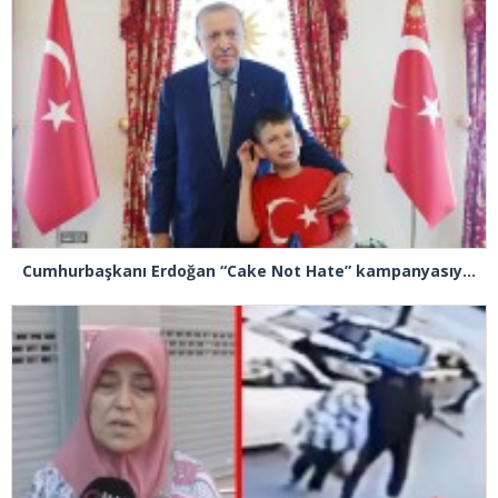
Cumhurbaşkanı Erdoğan “Cake Not Hate” kampanyasıyla tanınan Joshua Harris’i kabul etti