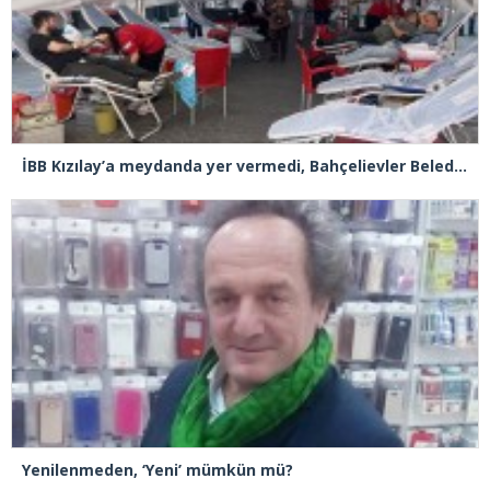
İBB Kızılay’a meydanda yer vermedi, Bahçelievler Belediyesi sahip çıktı
Yenilenmeden, ‘Yeni’ mümkün mü?