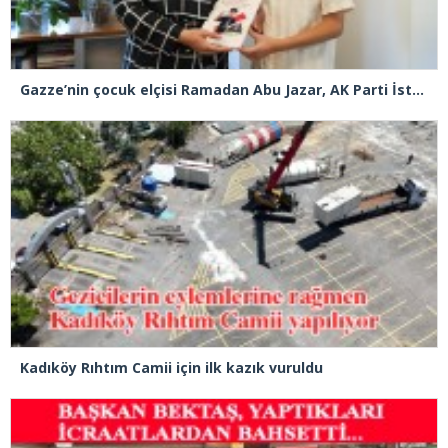
Gazze’nin çocuk elçisi Ramadan Abu Jazar, AK Parti İstanbul İl Başkanlığını ziyaret etti
Kadıköy Rıhtım Camii için ilk kazık vuruldu