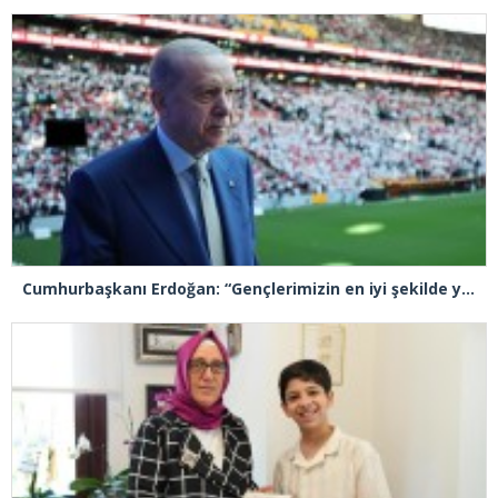
Cumhurbaşkanı Erdoğan: “Gençlerimizin en iyi şekilde yetişmeniz için tüm gücümüzle çalışıyoruz”