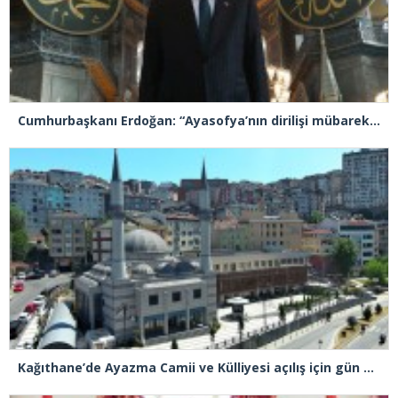
Cumhurbaşkanı Erdoğan: “Ayasofya’nın dirilişi mübarek olsun”
Kağıthane’de Ayazma Camii ve Külliyesi açılış için gün sayıyor