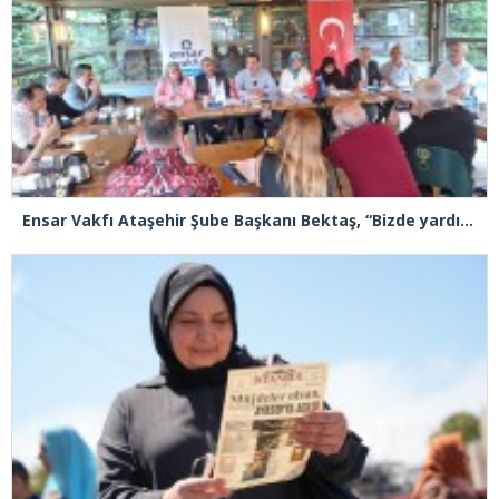
Ensar Vakfı Ataşehir Şube Başkanı Bektaş, “Bizde yardım kelimesi yok, bizde paylaşmak ve hediyeleşmek var”