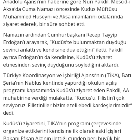
Anadolu Ajansı’nın haberine göre Nuri Pakdil, Mescid-i
Aksa’da Cuma Namazı öncesinde Kudüs Müftüsü
Muhammed Hüseyni ve Aksa imamlarını odalarında
ziyaret ederek, bir süre sohbet etti.
Namazın ardından Cumhurbaşkanı Recep Tayyip
Erdoğan’ı arayarak, “Kudüs’te bulunmaktan duyduğu
sevinci anlattı ve kendisine dua ettiğini” iletti. Pakdil
ayrıca Erdoğan’ın da kendisine, Kudüs’ü ziyaret
etmesinden sevinç duyduğunu söylediğini aktardı.
Türkiye Koordinasyon ve İşbirliği Ajansı’nın (TİKA), Batı
Şeria’nın Nablus kentinde yaptırdığı okulun açılış
programı kapsamında Kudüs’ü ziyaret eden Pakdil, AA
muhabirine verdiği mülakatta, “Kudüs’ü, Filistin’i çok
seviyoruz. Filistinliler bizim ezeli ebedi kardeşlerimizdir”
dedi.
Kudüs’ü ziyaretini, TİKA’nın programı çerçevesinde
organize ettiklerini kendisine ilk olarak eski İçişleri
Bakanı Efkan Ala’nın ilettiği günden beri büyük bir