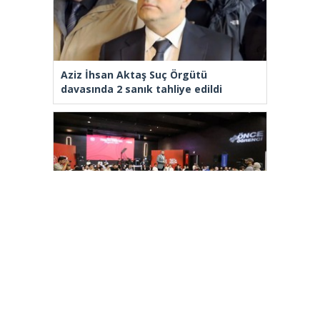
Aziz İhsan Aktaş Suç Örgütü
davasında 2 sanık tahliye edildi
Arnavutköy’de üniversite adaylarına
tercih desteği