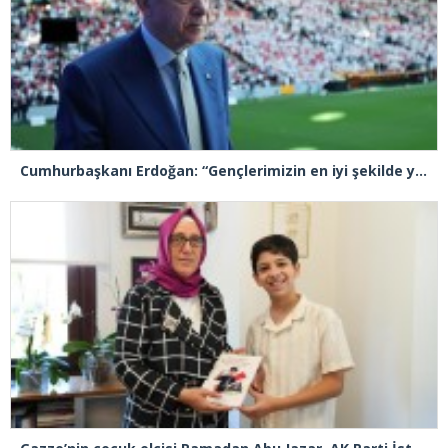
Cumhurbaşkanı Erdoğan: “Gençlerimizin en iyi şekilde yetişmeniz için tüm gücümüzle çalışıyoruz”