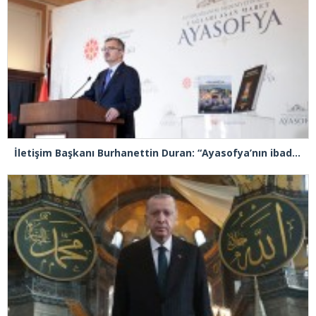
İletişim Başkanı Burhanettin Duran: “Ayasofya’nın ibadete açılması adeta bir Kızılelma’ydı”