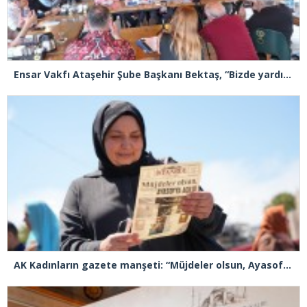
Ensar Vakfı Ataşehir Şube Başkanı Bektaş, “Bizde yardım kelimesi yok, bizde paylaşmak ve hediyeleşmek var”
AK Kadınların gazete manşeti: “Müjdeler olsun, Ayasofya açıldı”