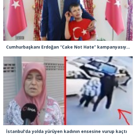
Cumhurbaşkanı Erdoğan “Cake Not Hate” kampanyasıyla tanınan Joshua Harris’i kabul etti
İstanbul’da yolda yürüyen kadının ensesine vurup kaçtı