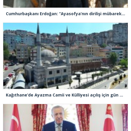
Cumhurbaşkanı Erdoğan: “Ayasofya’nın dirilişi mübarek olsun”
Kağıthane’de Ayazma Camii ve Külliyesi açılış için gün sayıyor