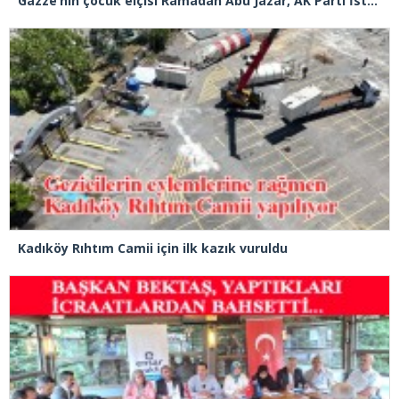
Gazze’nin çocuk elçisi Ramadan Abu Jazar, AK Parti İstanbul İl Başkanlığını ziyaret etti
Kadıköy Rıhtım Camii için ilk kazık vuruldu