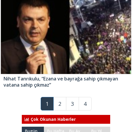
Nihat Tanrıkulu, “Ezana ve bayrağa sahip çıkmayan
vatana sahip çıkmaz”
1
2
3
4
Çok Okunan Haberler
Bugün
Bu Hafta
Bu Ay
Bu Yıl