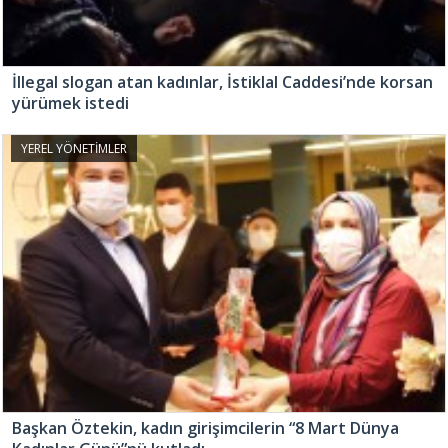
İllegal slogan atan kadınlar, İstiklal Caddesi’nde korsan
yürümek istedi
YEREL YÖNETİMLER
Başkan Öztekin, kadın girişimcilerin “8 Mart Dünya